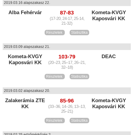
2019.03.16 alapszakasz 22.
Alba Fehérvár
87-83
Kometa-KVGY
Kaposvári KK
(17-20, 24-17, 25-14,
21-32)
Részletek
Statisztika
2019.03.09 alapszakasz 21.
Kometa-KVGY
103-79
DEAC
Kaposvári KK
(20–23, 25–17, 26–21,
32–18)
Részletek
Statisztika
2019.03.02 alapszakasz 20.
Zalakerámia ZTE
85-96
Kometa-KVGY
KK
Kaposvári KK
(33–36, 14–26, 13–13,
25–21)
Részletek
Statisztika
2019.02.25 edzőmérkőzés 2