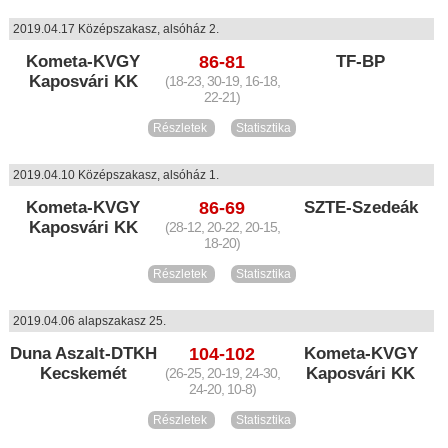
2019.04.17 Középszakasz, alsóház 2.
Kometa-KVGY
86-81
TF-BP
Kaposvári KK
(18-23, 30-19, 16-18,
22-21)
Részletek
Statisztika
2019.04.10 Középszakasz, alsóház 1.
Kometa-KVGY
86-69
SZTE-Szedeák
Kaposvári KK
(28-12, 20-22, 20-15,
18-20)
Részletek
Statisztika
2019.04.06 alapszakasz 25.
Duna Aszalt-DTKH
104-102
Kometa-KVGY
Kecskemét
Kaposvári KK
(26-25, 20-19, 24-30,
24-20, 10-8)
Részletek
Statisztika