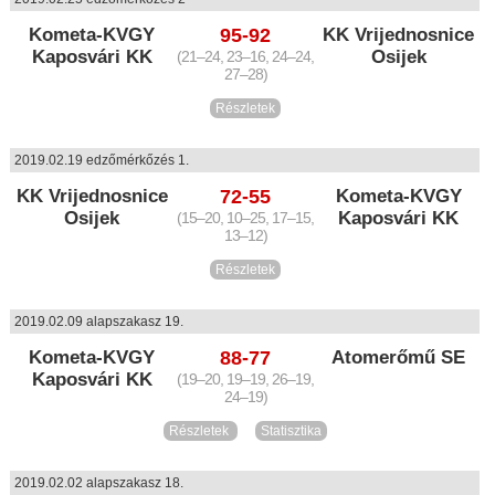
Kometa-KVGY
95-92
KK Vrijednosnice
Kaposvári KK
Osijek
(21–24, 23–16, 24–24,
27–28)
Részletek
2019.02.19 edzőmérkőzés 1.
KK Vrijednosnice
72-55
Kometa-KVGY
Osijek
Kaposvári KK
(15–20, 10–25, 17–15,
13–12)
Részletek
2019.02.09 alapszakasz 19.
Kometa-KVGY
88-77
Atomerőmű SE
Kaposvári KK
(19–20, 19–19, 26–19,
24–19)
Részletek
Statisztika
2019.02.02 alapszakasz 18.