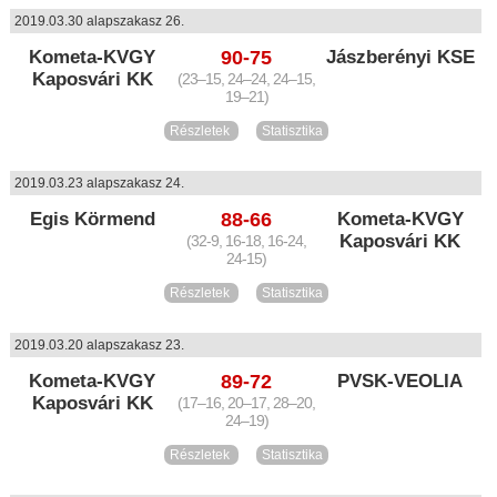
2019.03.30 alapszakasz 26.
Kometa-KVGY
90-75
Jászberényi KSE
Kaposvári KK
(23–15, 24–24, 24–15,
19–21)
Részletek
Statisztika
2019.03.23 alapszakasz 24.
Egis Körmend
88-66
Kometa-KVGY
Kaposvári KK
(32-9, 16-18, 16-24,
24-15)
Részletek
Statisztika
2019.03.20 alapszakasz 23.
Kometa-KVGY
89-72
PVSK-VEOLIA
Kaposvári KK
(17–16, 20–17, 28–20,
24–19)
Részletek
Statisztika