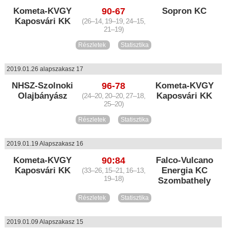
Kometa-KVGY
90-67
Sopron KC
Kaposvári KK
(26–14, 19–19, 24–15,
21–19)
Részletek
Statisztika
2019.01.26 alapszakasz 17
NHSZ-Szolnoki
96-78
Kometa-KVGY
Olajbányász
Kaposvári KK
(24–20, 20–20, 27–18,
25–20)
Részletek
Statisztika
2019.01.19 Alapszakasz 16
Kometa-KVGY
90:84
Falco-Vulcano
Kaposvári KK
Energia KC
(33–26, 15–21, 16–13,
19–18)
Szombathely
Részletek
Statisztika
2019.01.09 Alapszakasz 15