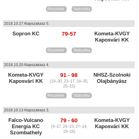
Részletek
Statisztika
2018.10.27 Alapszakasz 5.
Sopron KC
79-57
Kometa-KVGY
Kaposvári KK
Részletek
Statisztika
2018.10.20 Alapszakasz 4.
Kometa-KVGY
91 - 98
NHSZ-Szolnoki
Kaposvári KK
Olajbányász
(19–30, 23–17, 24–35,
25–15)
Részletek
Statisztika
2018.10.13 Alapszakasz 3.
Falco-Vulcano
79 - 60
Kometa-KVGY
Energia KC
Kaposvári KK
(9–17, 24–13, 27–14,
19–16)
Szombathely