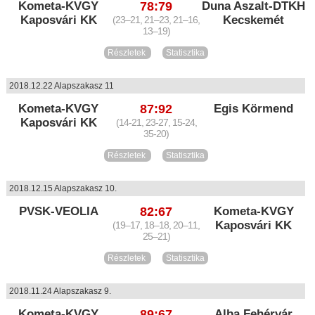
Kometa-KVGY
78:79
Duna Aszalt-DTKH
Kaposvári KK
Kecskemét
(23–21, 21–23, 21–16,
13–19)
Részletek
Statisztika
2018.12.22 Alapszakasz 11
Kometa-KVGY
87:92
Egis Körmend
Kaposvári KK
(14-21, 23-27, 15-24,
35-20)
Részletek
Statisztika
2018.12.15 Alapszakasz 10.
PVSK-VEOLIA
82:67
Kometa-KVGY
Kaposvári KK
(19–17, 18–18, 20–11,
25–21)
Részletek
Statisztika
2018.11.24 Alapszakasz 9.
Kometa-KVGY
89:67
Alba Fehérvár