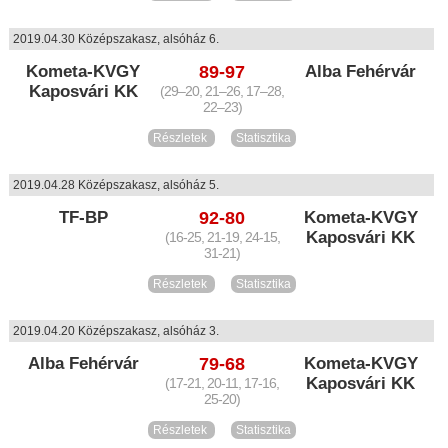
2019.04.30 Középszakasz, alsóház 6.
Kometa-KVGY
89-97
Alba Fehérvár
Kaposvári KK
(29–20, 21–26, 17–28,
22–23)
Részletek
Statisztika
2019.04.28 Középszakasz, alsóház 5.
TF-BP
92-80
Kometa-KVGY
Kaposvári KK
(16-25, 21-19, 24-15,
31-21)
Részletek
Statisztika
2019.04.20 Középszakasz, alsóház 3.
Alba Fehérvár
79-68
Kometa-KVGY
Kaposvári KK
(17-21, 20-11, 17-16,
25-20)
Részletek
Statisztika