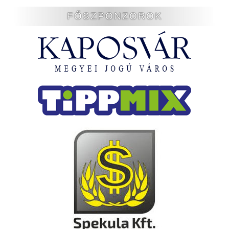
FŐSZPONZOROK