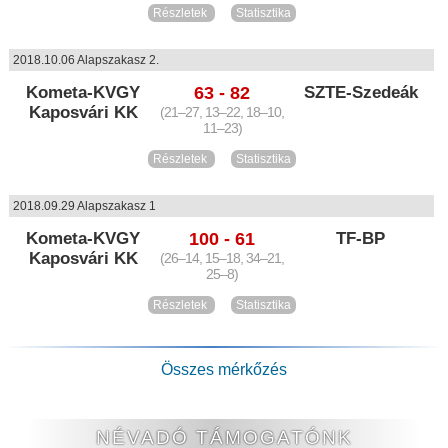
Részletek
Statisztika
2018.10.06 Alapszakasz 2.
Kometa-KVGY
63 - 82
SZTE-Szedeák
Kaposvári KK
(21–27, 13–22, 18–10,
11–23)
Részletek
Statisztika
2018.09.29 Alapszakasz 1
Kometa-KVGY
100 - 61
TF-BP
Kaposvári KK
(26–14, 15–18, 34–21,
25–8)
Részletek
Statisztika
Összes mérkőzés
NÉVADÓ TÁMOGATÓNK