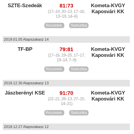
SZTE-Szedeák
81:73
Kometa-KVGY
Kaposvári KK
(17–19, 20–13, 17–16,
13–19, 14–6)
Részletek
Statisztika
2019.01.05 Alapszakasz 14
TF-BP
79:81
Kometa-KVGY
Kaposvári KK
(17–16, 19–25, 17–17,
19–14, 7–9)
Részletek
Statisztika
2018.12.30 Alapszakasz 13
Jászberényi KSE
91:70
Kometa-KVGY
Kaposvári KK
(22–21, 28–13, 27–15,
14–21)
Részletek
Statisztika
2018.12.27 Alapszakasz 12