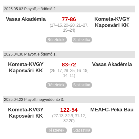
2025.05.03 Playoff, elődöntő 2.
Vasas Akadémia
77-86
Kometa-KVGY
Kaposvári KK
(17–15, 20–20, 21–27,
19–24)
Részletek
Statisztika
2025.04.30 Playoff, elődöntő 1.
Kometa-KVGY
83-72
Vasas Akadémia
Kaposvári KK
(25–17, 28–25, 16–19,
14–11)
Részletek
Statisztika
2025.04.22 Playoff, negyeddöntő 3.
Kometa-KVGY
122-54
MEAFC-Peka Bau
Kaposvári KK
(27-13, 32-9, 31-12,
32-20)
Részletek
Statisztika