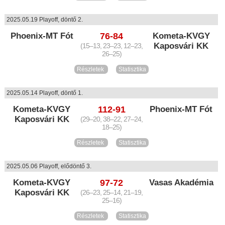
2025.05.19 Playoff, döntő 2.
Phoenix-MT Fót
76-84
Kometa-KVGY
Kaposvári KK
(15–13, 23–23, 12–23,
26–25)
Részletek
Statisztika
2025.05.14 Playoff, döntő 1.
Kometa-KVGY
112-91
Phoenix-MT Fót
Kaposvári KK
(29–20, 38–22, 27–24,
18–25)
Részletek
Statisztika
2025.05.06 Playoff, elődöntő 3.
Kometa-KVGY
97-72
Vasas Akadémia
Kaposvári KK
(26–23, 25–14, 21–19,
25–16)
Részletek
Statisztika