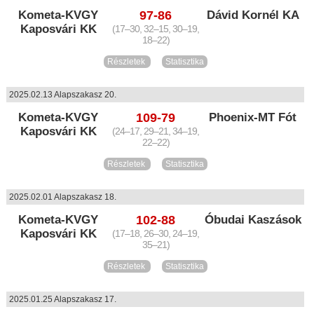
Kometa-KVGY
97-86
Dávid Kornél KA
Kaposvári KK
(17–30, 32–15, 30–19,
18–22)
Részletek
Statisztika
2025.02.13 Alapszakasz 20.
Kometa-KVGY
109-79
Phoenix-MT Fót
Kaposvári KK
(24–17, 29–21, 34–19,
22–22)
Részletek
Statisztika
2025.02.01 Alapszakasz 18.
Kometa-KVGY
102-88
Óbudai Kaszások
Kaposvári KK
(17–18, 26–30, 24–19,
35–21)
Részletek
Statisztika
2025.01.25 Alapszakasz 17.