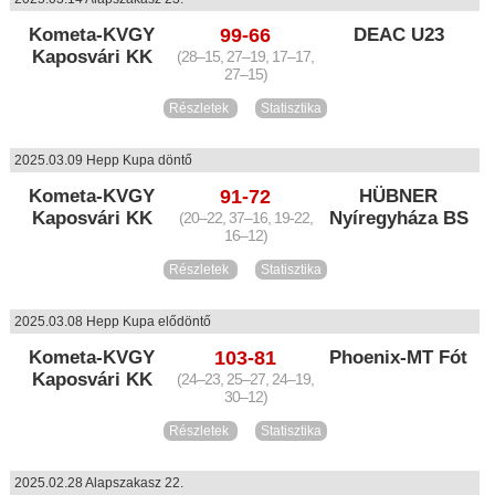
Kometa-KVGY
99-66
DEAC U23
Kaposvári KK
(28–15, 27–19, 17–17,
27–15)
Részletek
Statisztika
2025.03.09 Hepp Kupa döntő
Kometa-KVGY
91-72
HÜBNER
Kaposvári KK
Nyíregyháza BS
(20–22, 37–16, 19-22,
16–12)
Részletek
Statisztika
2025.03.08 Hepp Kupa elődöntő
Kometa-KVGY
103-81
Phoenix-MT Fót
Kaposvári KK
(24–23, 25–27, 24–19,
30–12)
Részletek
Statisztika
2025.02.28 Alapszakasz 22.