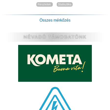
Részletek
Statisztika
Összes mérkőzés
NÉVADÓ TÁMOGATÓNK