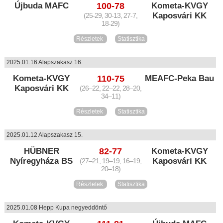
Újbuda MAFC
100-78
Kometa-KVGY
Kaposvári KK
(25-29, 30-13, 27-7,
18-29)
Részletek
Statisztika
2025.01.16 Alapszakasz 16.
Kometa-KVGY
110-75
MEAFC-Peka Bau
Kaposvári KK
(26–22, 22–22, 28–20,
34–11)
Részletek
Statisztika
2025.01.12 Alapszakasz 15.
HÜBNER
82-77
Kometa-KVGY
Nyíregyháza BS
Kaposvári KK
(27–21, 19–19, 16–19,
20–18)
Részletek
Statisztika
2025.01.08 Hepp Kupa negyeddöntő