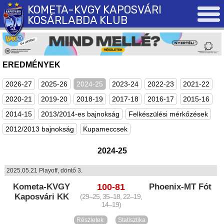
KOMETA-KVGY KAPOSVÁRI
KOSÁRLABDA KLUB
EREDMÉNYEK
2026-27
2025-26
2024-25
2023-24
2022-23
2021-22
2020-21
2019-20
2018-19
2017-18
2016-17
2015-16
2014-15
2013/2014-es bajnokság
Felkészülési mérkőzések
2012/2013 bajnokság
Kupameccsek
2024-25
2025.05.21 Playoff, döntő 3.
Kometa-KVGY
100-81
Phoenix-MT Fót
Kaposvári KK
(29–25, 35–18, 22–19,
14–19)
Részletek
Statisztika