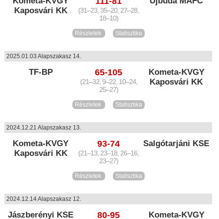
Kometa-KVGY
111-81
Újbuda MAFC
Kaposvári KK
(31–23, 35–20, 27–28,
18–10)
Részletek
Statisztika
2025.01.03 Alapszakasz 14.
TF-BP
65-105
Kometa-KVGY
Kaposvári KK
(21–32, 9–22, 10–24,
25–27)
Részletek
Statisztika
2024.12.21 Alapszakasz 13.
Kometa-KVGY
93-74
Salgótarjáni KSE
Kaposvári KK
(21–13, 23–18, 26–16,
23–27)
Részletek
Statisztika
2024.12.14 Alapszakasz 12.
Jászberényi KSE
80-95
Kometa-KVGY