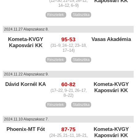
Kaposvári KK
(12–30, 21–19, 26–12,
14–12, 6–9)
Részletek
Statisztika
2024.11.27 Alapszakasz 8.
Kometa-KVGY
95-53
Vasas Akadémia
Kaposvári KK
(31–9, 24–12, 23–18,
17–14)
Részletek
Statisztika
2024.11.22 Alapszakasz 9.
Dávid Kornél KA
60-82
Kometa-KVGY
Kaposvári KK
(17–22, 9–21, 26–17,
8–22)
Részletek
Statisztika
2024.11.10 Alapszakasz 7.
Phoenix-MT Fót
87-75
Kometa-KVGY
Kaposvári KK
(24–25, 21–11, 18–21,