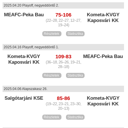
2025.04.20 Playoff, negyeddöntő 2.
MEAFC-Peka Bau
75-106
Kometa-KVGY
Kaposvári KK
(22–28, 22–27, 12–27,
19–24)
Részletek
Statisztika
2025.04.16 Playoff, negyeddöntő 1.
Kometa-KVGY
109-83
MEAFC-Peka Bau
Kaposvári KK
(36–18, 26–26, 19–21,
28–18)
Részletek
Statisztika
2025.04.06 Alapszakasz 26.
Salgótarjáni KSE
85-86
Kometa-KVGY
Kaposvári KK
(19–22, 23–21, 23–30,
20–13)
Részletek
Statisztika