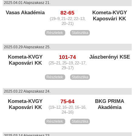
2025.04.01 Alapszakasz 21.
Vasas Akadémia
82-65
Kometa-KVGY
Kaposvári KK
(19–9, 21–22, 22–13,
20–21)
Részletek
Statisztika
2025.03.29 Alapszakasz 25.
Kometa-KVGY
101-74
Jászberényi KSE
Kaposvári KK
(25–21, 25–19, 22–17,
29–17)
Részletek
Statisztika
2025.03.22 Alapszakasz 24.
Kometa-KVGY
75-64
BKG PRIMA
Kaposvári KK
Akadémia
(19–12, 16–20, 16–16,
24–16)
Részletek
Statisztika
2025.03.14 Alapszakasz 23.