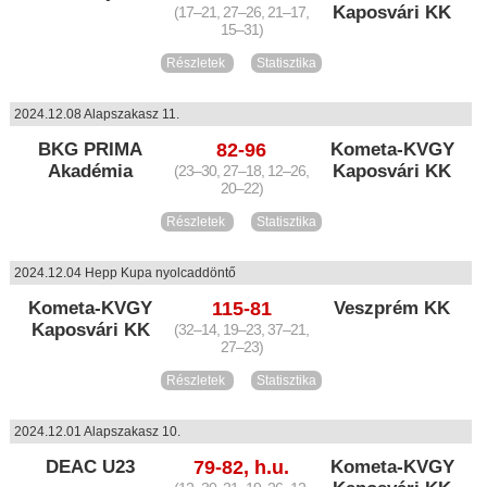
Kaposvári KK
(17–21, 27–26, 21–17,
15–31)
Részletek
Statisztika
2024.12.08 Alapszakasz 11.
BKG PRIMA
82-96
Kometa-KVGY
Akadémia
Kaposvári KK
(23–30, 27–18, 12–26,
20–22)
Részletek
Statisztika
2024.12.04 Hepp Kupa nyolcaddöntő
Kometa-KVGY
115-81
Veszprém KK
Kaposvári KK
(32–14, 19–23, 37–21,
27–23)
Részletek
Statisztika
2024.12.01 Alapszakasz 10.
DEAC U23
79-82, h.u.
Kometa-KVGY