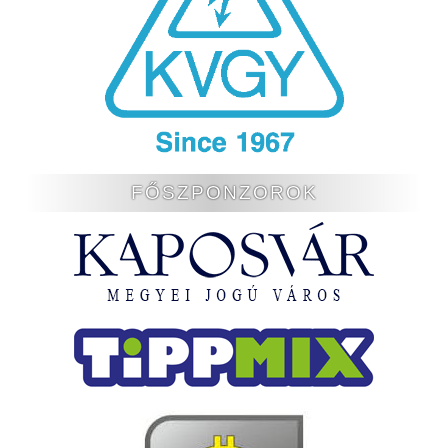
FŐSZPONZOROK