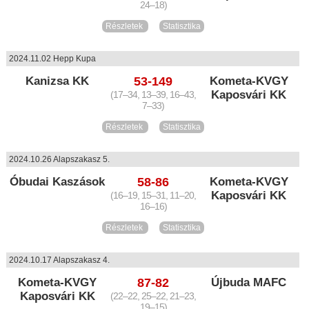
24–18)
Részletek
Statisztika
2024.11.02 Hepp Kupa
Kanizsa KK
53-149
Kometa-KVGY
Kaposvári KK
(17–34, 13–39, 16–43,
7–33)
Részletek
Statisztika
2024.10.26 Alapszakasz 5.
Óbudai Kaszások
58-86
Kometa-KVGY
Kaposvári KK
(16–19, 15–31, 11–20,
16–16)
Részletek
Statisztika
2024.10.17 Alapszakasz 4.
Kometa-KVGY
87-82
Újbuda MAFC
Kaposvári KK
(22–22, 25–22, 21–23,
19–15)