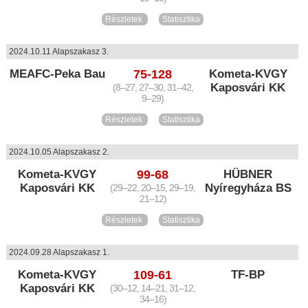
Részletek
Statisztika
2024.10.11 Alapszakasz 3.
MEAFC-Peka Bau
75-128
Kometa-KVGY
Kaposvári KK
(8–27, 27–30, 31–42,
9–29)
Részletek
Statisztika
2024.10.05 Alapszakasz 2.
Kometa-KVGY
99-68
HÜBNER
Kaposvári KK
Nyíregyháza BS
(29–22, 20–15, 29–19,
21–12)
Részletek
Statisztika
2024.09.28 Alapszakasz 1.
Kometa-KVGY
109-61
TF-BP
Kaposvári KK
(30–12, 14–21, 31–12,
34–16)