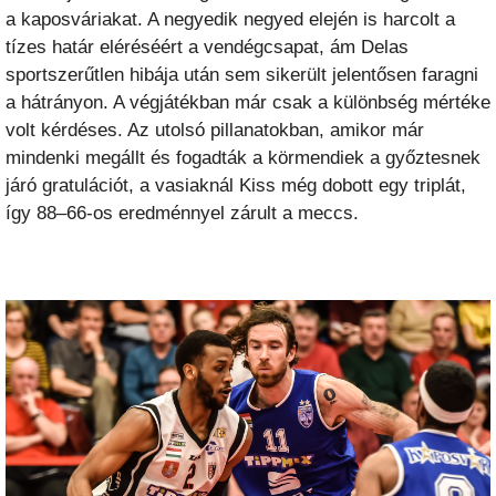
a kaposváriakat. A negyedik negyed elején is harcolt a
tízes határ eléréséért a vendégcsapat, ám Delas
sportszerűtlen hibája után sem sikerült jelentősen faragni
a hátrányon. A végjátékban már csak a különbség mértéke
volt kérdéses. Az utolsó pillanatokban, amikor már
mindenki megállt és fogadták a körmendiek a győztesnek
járó gratulációt, a vasiaknál Kiss még dobott eg
y triplát,
így 88–66-os eredménnyel zárult a meccs.