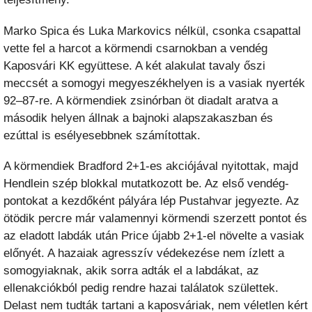
Marko Spica és Luka Markovics nélkül, csonka csapattal
vette fel a harcot a körmendi csarnokban a vendég
Kaposvári KK együttese. A két alakulat tavaly őszi
meccsét a somogyi megyeszékhelyen is a vasiak nyerték
92–87-re. A körmendiek zsinórban öt diadalt aratva a
második helyen állnak a bajnoki alapszakaszban és
ezúttal is esélyesebbnek számítottak.
A körmendiek Bradford 2+1-es akciójával nyitottak, majd
Hendlein szép blokkal mutatkozott be. Az első vendég-
pontokat a kezdőként pályára lép Pustahvar jegyezte. Az
ötödik percre már valamennyi körmendi szerzett pontot és
az eladott labdák után Price újabb 2+1-el növelte a vasiak
előnyét. A hazaiak agresszív védekezése nem ízlett a
somogyiaknak, akik sorra adták el a labdákat, az
ellenakciókból pedig rendre hazai találatok születtek.
Delast nem tudták tartani a kaposváriak, nem véletlen kért