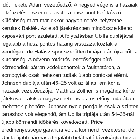
időt Fekete Ádám vezetőedző. A negyed vége is a hazaiak
elképzelései szerint alakult, a húsz pont fölé kúszó
különbség miatt már ekkor nagyon nehéz helyzetbe
kerültek Bakiék. Az első játékrészben mindössze kilenc
kaposvári pont született. A folytatásban Ubilla duplájával
legalább a húsz pontos határig visszazárkóztak a
vendégek, de Halász sportszerűtlen hibája után újra nőtt a
különbség. A bővebb rotációs lehetőséggel bíró
körmendiek bátran védekezhettek a faulthatáron, a
somogyiak csak nehezen tudtak újabb pontokat elérni.
Johnson duplája után 46–25 volt az állás, amikor a
hazaiak vezetőedzője, Matthias Zollner is magához kérte
játékosait, akik a nagyszünetre is biztos előny tudatában
mehettek pihenőre. Johnson nyolc pontja is csak a szinten
tartáshoz volt elegendő, ám Ubilla triplája után 54–38-nál
újabb körmendi időkérés következett. Price
eredményessége garancia volt a körmendi vezetésre, de
Ubilla újabb hármasa legalább belátható távolságba hozta