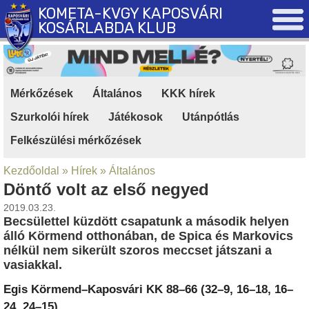
KOMETA-KVGY KAPOSVÁRI
KOSÁRLABDA KLUB
Mérkőzések
|
Általános
|
KKK hírek
|
Szurkolói hírek
|
Játékosok
|
Utánpótlás
|
Felkészülési mérkőzések
Kezdőoldal
»
Hírek
»
Általános
Döntő volt az első negyed
2019.03.23.
Becsülettel küzdött csapatunk a második helyen
álló Körmend otthonában, de Spica és Markovics
nélkül nem sikerült szoros meccset játszani a
vasiakkal.
Egis Körmend–Kaposvári KK 88–66 (32–9, 16–18, 16–
24, 24–15)