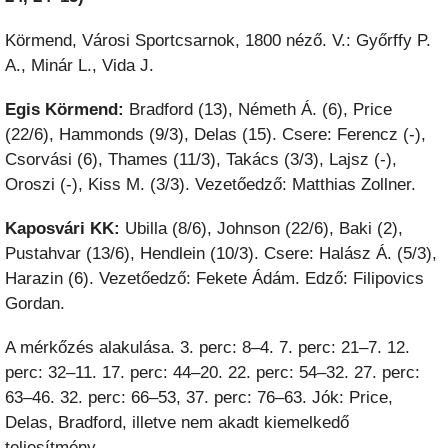
Körmend, Városi Sportcsarnok, 1800 néző. V.: Győrffy P.
A., Minár L., Vida J.
Egis Körmend:
Bradford (13), Németh Á. (6), Price
(22/6), Hammonds (9/3), Delas (15). Csere: Ferencz (-),
Csorvási (6), Thames (11/3), Takács (3/3), Lajsz (-),
Oroszi (-), Kiss M. (3/3). Vezetőedző: Matthias Zollner.
Kaposvári KK:
Ubilla (8/6), Johnson (22/6), Baki (2),
Pustahvar (13/6), Hendlein (10/3). Csere: Halász Á. (5/3),
Harazin (6). Vezetőedző: Fekete Ádám. Edző: Filipovics
Gordan.
A mérkőzés alakulása. 3. perc: 8–4. 7. perc: 21–7. 12.
perc: 32–11. 17. perc: 44–20. 22. perc: 54–32. 27. perc:
63–46. 32. perc: 66–53, 37. perc: 76–63. Jók: Price,
Delas, Bradford, illetve nem akadt kiemelkedő
teljesítmény.