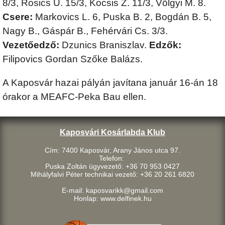
8/3, Rosics U. 15/3, Kocsis Z. 11/3, Völgyi M. 8.
Csere:
Markovics L. 6, Puska B. 2, Bogdán B. 5,
Nagy B., Gáspár B., Fehérvári Cs. 3/3.
Vezetőedző:
Dzunics Braniszlav.
Edzők:
Filipovics Gordan Szőke Balázs.
A Kaposvár hazai pályán javítana január 16-án 18
órakor a MEAFC-Peka Bau ellen.
Kaposvári Kosárlabda Klub
Cím: 7400 Kaposvár, Arany János utca 97.
Telefon:
Puska Zoltán ügyvezető: +36 70 953 0427
Mihályfalvi Péter technikai vezető: +36 20 261 6820
E-mail: kaposvarikk@gmail.com
Honlap: www.delfinek.hu