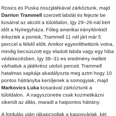
Rosics és Puska összjátékával zárkóztunk, majd
Darrion Trammell
szerzett labdát és fejezte be
kosárral az akciót a túloldalon, így 29–26-nál kért
időt a Nyíregyháza. Főleg amerikai irányítónktól
érkeztek a pontok, Trammell 11 nél járt már 5
perccel a félidő előtt. Amikor egyenlíthettünk volna,
mindig becsúszott egy eladott labda vagy egy hiba
védekezésben, így 38–31-es eredmény mellett
várhattuk a játékrész utolsó perceit. Trammell
hatalmas sapkája akadályozta meg aztm hogy 10
pontos hátrányba kerüljenek a somogyiak, majd
Markovics Luka
kosarával zárkóztunk a
túloldalon. A nagyszünetre csak kozmetikázni
sikerült az állás, maradt a hatpontos hátrány.
A fordulás után rákapcsoltak a kaposváriak, két