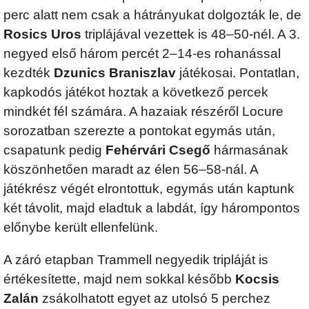
perc alatt nem csak a hátrányukat dolgozták le, de
Rosics Uros
triplájával vezettek is 48–50-nél. A 3.
negyed első három percét 2–14-es rohanással
kezdték
Dzunics Braniszlav
játékosai. Pontatlan,
kapkodós játékot hoztak a következő percek
mindkét fél számára. A hazaiak részéről Locure
sorozatban szerezte a pontokat egymás után,
csapatunk pedig
Fehérvári Csegő
hármasának
köszönhetően maradt az élen 56–58-nál. A
játékrész végét elrontottuk, egymás után kaptunk
két távolit, majd eladtuk a labdát, így hárompontos
előnybe került ellenfelünk.
A záró etapban Trammell negyedik tripláját is
értékesítette, majd nem sokkal később
Kocsis
Zalán
zsákolhatott egyet az utolsó 5 perchez