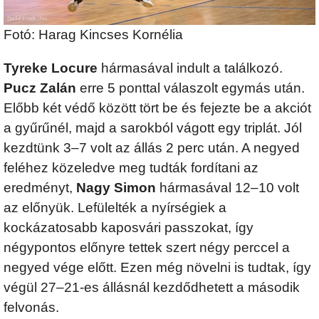
Fotó: Harag Kincses Kornélia
Tyreke Locure
hármasával indult a találkozó.
Pucz Zalán
erre 5 ponttal válaszolt egymás után.
Előbb két védő között tört be és fejezte be a akciót
a gyűrűnél, majd a sarokból vágott egy triplát. Jól
kezdtünk 3–7 volt az állás 2 perc után. A negyed
feléhez közeledve meg tudták fordítani az
eredményt,
Nagy Simon
hármasával 12–10 volt
az előnyük. Lefülelték a nyírségiek a
kockázatosabb kaposvári passzokat, így
négypontos előnyre tettek szert négy perccel a
negyed vége előtt. Ezen még növelni is tudtak, így
végül 27–21-es állásnál kezdődhetett a második
felvonás.