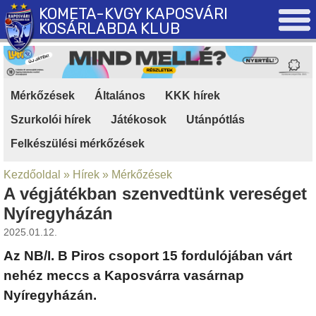
KOMETA-KVGY KAPOSVÁRI
KOSÁRLABDA KLUB
Mérkőzések
|
Általános
|
KKK hírek
|
Szurkolói hírek
|
Játékosok
|
Utánpótlás
|
Felkészülési mérkőzések
Kezdőoldal
»
Hírek
»
Mérkőzések
A végjátékban szenvedtünk vereséget
Nyíregyházán
2025.01.12.
Az NB/I. B Piros csoport 15 fordulójában várt
nehéz meccs a Kaposvárra vasárnap
Nyíregyházán.