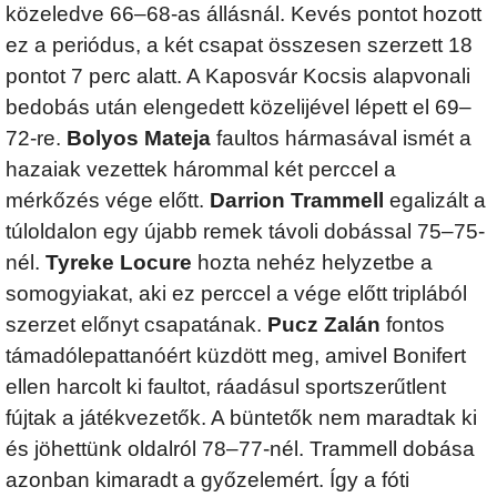
közeledve 66–68-as állásnál. Kevés pontot hozott
ez a periódus, a két csapat összesen szerzett 18
pontot 7 perc alatt. A Kaposvár Kocsis alapvonali
bedobás után elengedett közelijével lépett el 69–
72-re.
Bolyos Mateja
faultos hármasával ismét a
hazaiak vezettek hárommal két perccel a
mérkőzés vége előtt.
Darrion Trammell
egalizált a
túloldalon egy újabb remek távoli dobással 75–75-
nél.
Tyreke Locure
hozta nehéz helyzetbe a
somogyiakat, aki ez perccel a vége előtt triplából
szerzet előnyt csapatának.
Pucz Zalán
fontos
támadólepattanóért küzdött meg, amivel Bonifert
ellen harcolt ki faultot, ráadásul sportszerűtlent
fújtak a játékvezetők. A büntetők nem maradtak ki
és jöhettünk oldalról 78–77-nél. Trammell dobása
azonban kimaradt a győzelemért. Így a fóti