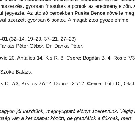
ntszerzés, gyorsan frissültek a pontok az eredményjelzőn. 
ul
jegyezte. Az utolsó percekben
Puska Bence
növelte még
ival szerzett gyorsan 6 pontot. A magabiztos győzelemmel
–81
(32–14, 19–23, 37–21, 27–23)
Farkas Péter Gábor, Dr. Danka Péter.
ic 20, Antalics 14, Kis R. 8. Csere: Bogdán B. 4, Rosic 7/3
 Szőke Balázs.
ss D. 7/3, Krkljes 27/12, Dupree 21/12.
Csere:
Tóth D., Okoh
agyon jól kezdtünk, megnyugtató előnyt szereztünk. Végig 
ég van a két csapat között, de gratulálok a fiúknak, mert