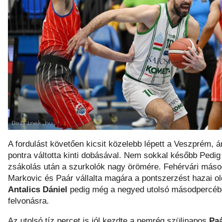
A fordulást követően kicsit közelebb lépett a Veszprém,
pontra váltotta kinti dobásával. Nem sokkal később Pedig
zsákolás után a szurkolók nagy örömére. Fehérvári másodi
Markovic és Paár vállalta magára a pontszerzést hazai o
Antalics Dániel
pedig még a negyed utolsó másodpercében 
felvonásra.
Az utolsó tíz percet is jól kezdte a nemrég szülinapos
Paá