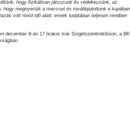
ltünk, hogy fizikálisan játsszunk és védekezzünk, az
abb, hogy megnyertük a meccset és továbbjutottunk a kupában
ás volt rövid idő alatt, ennek tudatában teljesen rendben
en december 8-án 17 órakor már Szigetszentmiklóson, a B
okságban.