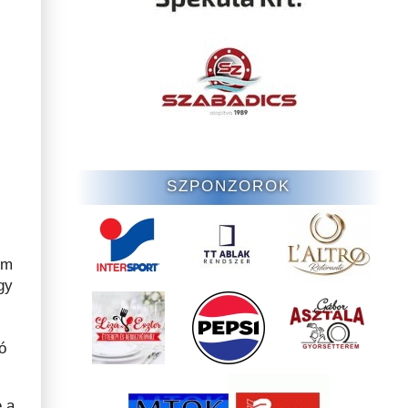
SZPONZOROK
om
gy
ó
e a