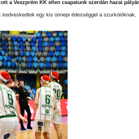
zott a Veszprém KK ellen csapatunk szerdán hazai pályá
ok kedveskedtek egy kis ünnepi édességgel a szurkolóknak,