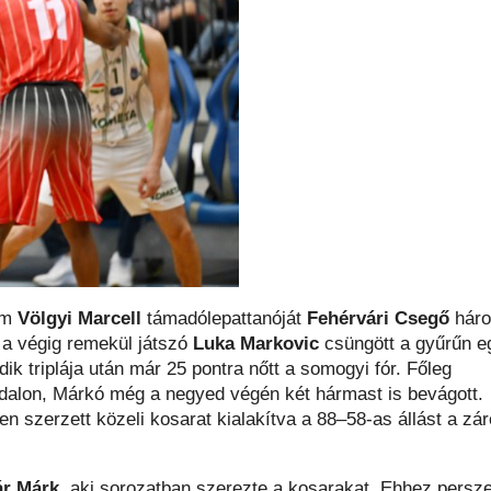
 ám
Völgyi Marcell
támadólepattanóját
Fehérvári Csegő
hár
 a végig remekül játszó
Luka Markovic
csüngött a gyűrűn e
k triplája után már 25 pontra nőtt a somogyi fór. Főleg
ldalon, Márkó még a negyed végén két hármast is bevágott.
szerzett közeli kosarat kialakítva a 88–58-as állást a zár
r Márk
, aki sorozatban szerezte a kosarakat. Ehhez persz