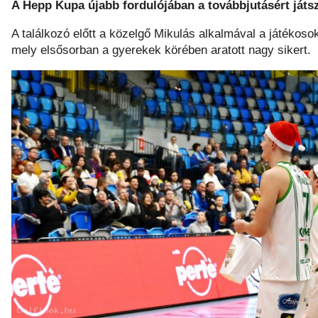
A Hepp Kupa újabb fordulójában a továbbjutásért játs
A találkozó előtt a közelgő Mikulás alkalmával a játékos
mely elsősorban a gyerekek körében aratott nagy sikert.