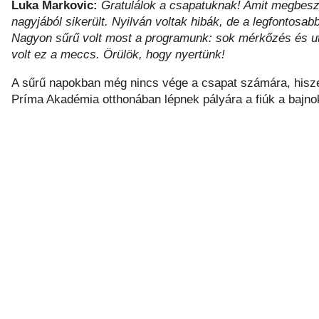
Luka Markovic:
Gratulálok a csapatuknak! Amit megbeszé
nagyjából sikerült. Nyilván voltak hibák, de a legfontos
Nagyon sűrű volt most a programunk: sok mérkőzés és utaz
volt ez a meccs. Örülök, hogy nyertünk!
A sűrű napokban még nincs vége a csapat számára, hisz
Príma Akadémia otthonában lépnek pályára a fiúk a bajn