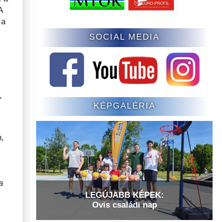
A
 a
SOCIAL MEDIA
,
KÉPGALÉRIA
,
a
LEGÚJABB KÉPEK:
Ovis családi nap