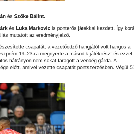
lán
és
Szőke Bálint.
Márk
és
Luka Markovic
is ponterős játékkal kezdett. Így kor
llás mutatott az eredményjelző.
szesítette csapatát, a vezetőedző hangjától volt hangos a
eszprém 19–23-ra megnyerte a második játékrészt és ezzel
tos hátrányon nem sokat faragott a vendég gárda. A
 vége előtt, amivel vezette csapatát pontszerzésben. Végül 5