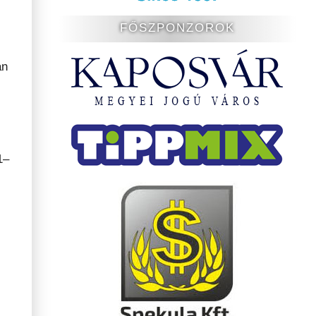
FŐSZPONZOROK
án
1–