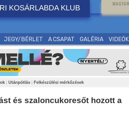
MAGYAR
RI KOSÁRLABDA KLUB
JEGY/BÉRLET
A CSAPAT
GALÉRIA
VIDEÓK
sok
|
Utánpótlás
|
Felkészülési mérkőzések
ást és szaloncukoresőt hozott a