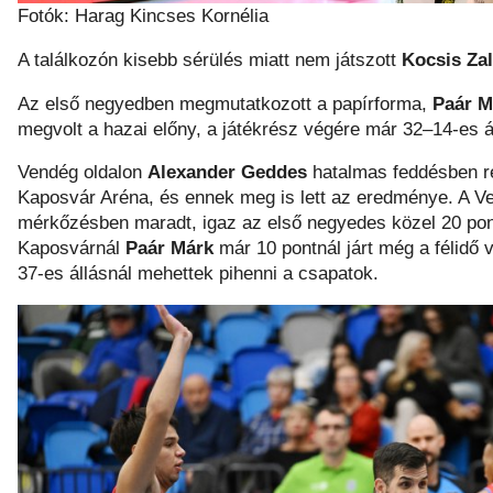
Fotók: Harag Kincses Kornélia
A találkozón kisebb sérülés miatt nem játszott
Kocsis Za
Az első negyedben megmutatkozott a papírforma,
Paár 
megvolt a hazai előny, a játékrész végére már 32–14-es á
Vendég oldalon
Alexander Geddes
hatalmas feddésben ré
Kaposvár Aréna, és ennek meg is lett az eredménye. A V
mérkőzésben maradt, igaz az első negyedes közel 20 pon
Kaposvárnál
Paár Márk
már 10 pontnál járt még a félidő
37-es állásnál mehettek pihenni a csapatok.