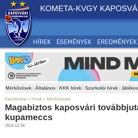
KOMETA-KVGY KAPOSVÁ
HÍREK
ESEMÉNYEK
EREDMÉNYEK
Mérkőzések
|
Általános
|
KKK hírek
|
Szurkolói hírek
|
Játéko
Kezdőoldal
»
Hírek
»
Mérkőzések
Magabiztos kaposvári továbbjut
kupameccs
2024.12.04.