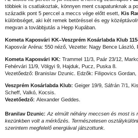
többiek is csatlakoztak, könnyen ment csapatunknak a po
századik pont 5 perccel a meccs vége előtt esett,
Kis Ra
különbséget, aki két remek betöréssel és egy középtávol
megvan a továbbjutás a Hepp Kupában.
Kometa Kaposvári KK–Veszprém Kosárlabda Klub 115
Kaposvár Aréna: 550 néző, Vezette: Nagy Bence László, 
Kometa Kaposvári KK:
Trammel 11/3, Paár 23/12, Markov
Fehérvári 11/9, Völgyi 9, Hajduk, Pucz, Puska 8.
Vezetőedző: Branislav Dzunic. Edzők: Filipovics Gordan,
Veszprém Kosárlabda Klub:
Geiger 19/9, Sáfrán 7/1, Ki
Scheff, Valkó, Kocsis.
Vezetőedző:
Alexander Geddes.
Branilav Dzunic:
Az elmúlt néhány meccsen és most is n
kezünkben volt a mérkőzés. Természetesen osztálykülönbs
szerintem megfelelő energiával játszottunk.