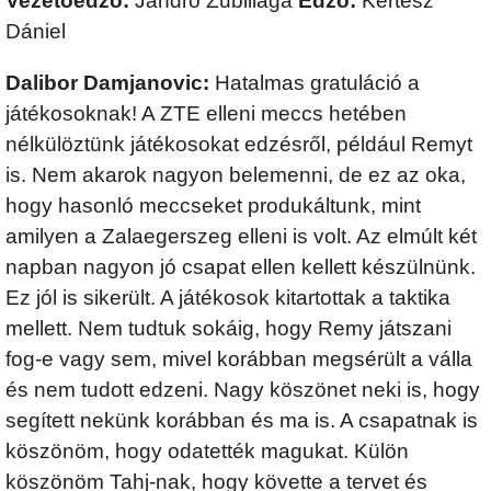
Vezetőedző:
Jandro Zubillaga
Edző:
Kertész
Dániel
Dalibor Damjanovic:
Hatalmas gratuláció a
játékosoknak! A ZTE elleni meccs hetében
nélkülöztünk játékosokat edzésről, például Remyt
is. Nem akarok nagyon belemenni, de ez az oka,
hogy hasonló meccseket produkáltunk, mint
amilyen a Zalaegerszeg elleni is volt. Az elmúlt két
napban nagyon jó csapat ellen kellett készülnünk.
Ez jól is sikerült. A játékosok kitartottak a taktika
mellett. Nem tudtuk sokáig, hogy Remy játszani
fog-e vagy sem, mivel korábban megsérült a válla
és nem tudott edzeni. Nagy köszönet neki is, hogy
segített nekünk korábban és ma is. A csapatnak is
köszönöm, hogy odatették magukat. Külön
köszönöm Tahj-nak, hogy követte a tervet és