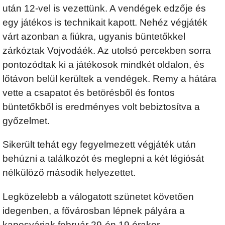
után 12-vel is vezettünk. A vendégek edzője és
egy játékos is technikait kapott. Nehéz végjáték
várt azonban a fiúkra, ugyanis büntetőkkel
zárkóztak Vojvodáék. Az utolsó percekben sorra
pontozódtak ki a játékosok mindkét oldalon, és
lőtávon belül kerültek a vendégek. Remy a hátára
vette a csapatot és betörésből és fontos
büntetőkből is eredményes volt bebiztosítva a
győzelmet.
Sikerült tehát egy fegyelmezett végjáték után
behúzni a találkozót és meglepni a két légiósát
nélkülöző második helyezettet.
Legközelebb a válogatott szünetet követően
idegenben, a fővárosban lépnek pályára a
kaposváriak február 29-én 19 órakor.