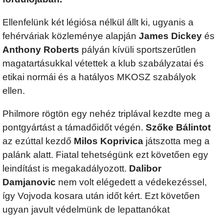
Ellenfelünk két légiósa nélkül állt ki, ugyanis a
fehérváriak közleménye alapján
James Dickey
és
Anthony Roberts
pályán kívüli sportszerűtlen
magatartásukkal vétettek a klub szabályzatai és
etikai normái és a hatályos MKOSZ szabályok
ellen.
Philmore rögtön egy nehéz triplával kezdte meg a
pontgyártást a támadőidőt végén.
Szőke Bálintot
az ezúttal kezdő
Milos Koprivica
játszotta meg a
palánk alatt. Fiatal tehetségünk ezt követően egy
leindítást is megakadályozott.
Dalibor
Damjanovic
nem volt elégedett a védekezéssel,
így Vojvoda kosara után időt kért. Ezt követően
ugyan javult védelmünk de lepattanókat