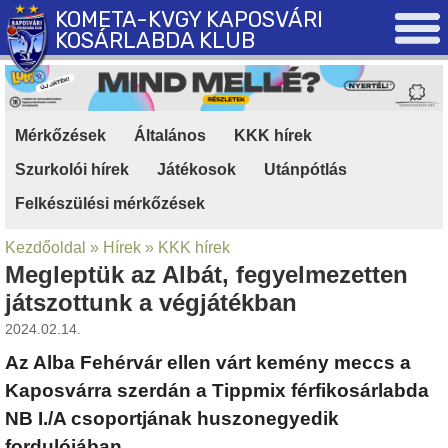
KOMETA-KVGY KAPOSVÁRI
KOSÁRLABDA KLUB
Mérkőzések
|
Általános
|
KKK hírek
|
Szurkolói hírek
|
Játékosok
|
Utánpótlás
|
Felkészülési mérkőzések
Kezdőoldal
»
Hírek
»
KKK hírek
Megleptük az Albát, fegyelmezetten
játszottunk a végjátékban
2024.02.14.
Az Alba Fehérvár ellen várt kemény meccs a
Kaposvárra szerdán a Tippmix férfikosárlabda
NB I./A csoportjának huszonegyedik
fordulójában.