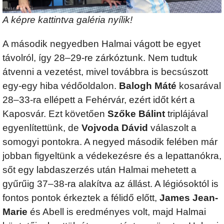
A képre kattintva galéria nyílik!
A második negyedben Halmai vágott be egyet
távolról, így 28–29-re zárkóztunk. Nem tudtuk
átvenni a vezetést, mivel továbbra is becsúszott
egy-egy hiba védőoldalon.
Balogh Máté
kosarával
28–33-ra ellépett a Fehérvár, ezért időt kért a
Kaposvár. Ezt követően
Szőke Bálint
triplájával
egyenlítettünk, de
Vojvoda Dávid
válaszolt a
somogyi pontokra. A negyed második felében már
jobban figyeltünk a védekezésre és a lepattanókra,
sőt egy labdaszerzés után Halmai mehetett a
gyűrűig 37–38-ra alakítva az állást. A légiósoktól is
fontos pontok érkeztek a félidő előtt,
James Jean-
Marie
és Abell is eredményes volt, majd Halmai