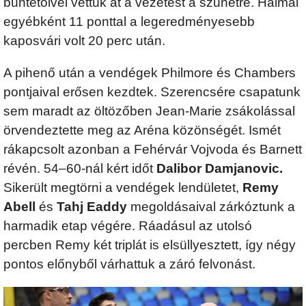
büntetőivel vettük át a vezetést a szünetre. Halmai
egyébként 11 ponttal a legeredményesebb
kaposvári volt 20 perc után.
A pihenő után a vendégek Philmore és Chambers
pontjaival erősen kezdtek. Szerencsére csapatunk
sem maradt az öltözőben Jean-Marie zsákolással
örvendeztette meg az Aréna közönségét. Ismét
rákapcsolt azonban a Fehérvár Vojvoda és Barnett
révén. 54–60-nál kért időt
Dalibor Damjanovic.
Sikerült megtörni a vendégek lendületet,
Remy
Abell
és
Tahj Eaddy
megoldásaival zárkóztunk a
harmadik etap végére. Ráadásul az utolsó
percben Remy két triplát is elsüllyesztett, így négy
pontos előnyből várhattuk a záró felvonást.