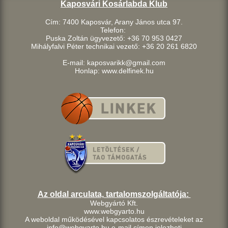
Kaposvári Kosárlabda Klub
Cím: 7400 Kaposvár, Arany János utca 97.
Telefon:
Puska Zoltán ügyvezető: +36 70 953 0427
Mihályfalvi Péter technikai vezető: +36 20 261 6820
E-mail: kaposvarikk@gmail.com
Honlap: www.delfinek.hu
Az oldal arculata, tartalomszolgáltatója:
Webgyártó Kft.
www.webgyarto.hu
A weboldal működésével kapcsolatos észrevételeket az
info@webgyarto.hu e-mail címen jelezheti.