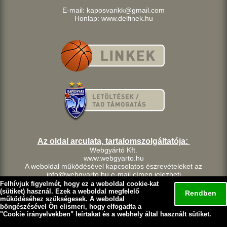
E-mail: kaposvarikk@gmail.com
Honlap: www.delfinek.hu
Az oldal arculata, tartalomszolgáltatója:
Webgyártó Kft.
www.webgyarto.hu
A weboldal működésével kapcsolatos észrevételeket az
info@webgyarto.hu e-mail címen jelezheti.
Szerzői jog:
Felhívjuk figyelmét, hogy ez a weboldal cookie-kat
A delfinek.hu weboldalon található tartalom a Kaposvári Kosárlabda
(sütiket) használ. Ezek a weboldal megfelelő
Rendben
Klub szellemi tulajdona.
működéséhez szükségesek. A weboldal
böngészésével Ön elismeri, hogy elfogadta a
A Kaposvári Kosárlabda Klub fenntart minden, a lap bármely
"
Cookie irányelvekben
" leírtakat és a webhely által használt sütiket.
részének bármilyen módszerrel, technikával történő másolásával
és terjesztésével kapcsolatos jogot.