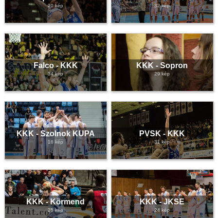
20 kép
32 kép
Falco - KKK
KKK - Sopron
34 kép
29 kép
KKK - Szolnok KUPA
PVSK - KKK
16 kép
31 kép
KKK - Körmend
KKK - JKSE
25 kép
24 kép