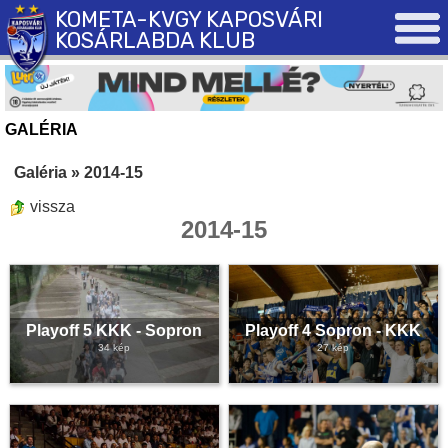
KOMETA-KVGY KAPOSVÁRI
KOSÁRLABDA KLUB
GALÉRIA
Galéria
»
2014-15
vissza
2014-15
Playoff 5 KKK - Sopron
Playoff 4 Sopron - KKK
34 kép
27 kép