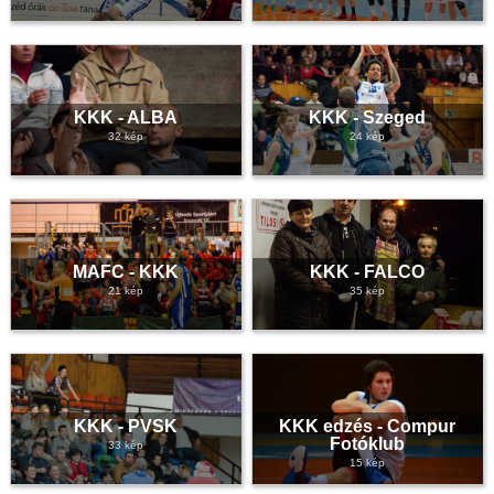
KKK - ALBA
KKK - Szeged
32 kép
24 kép
MAFC - KKK
KKK - FALCO
21 kép
35 kép
KKK - PVSK
KKK edzés - Compur
Fotóklub
33 kép
15 kép