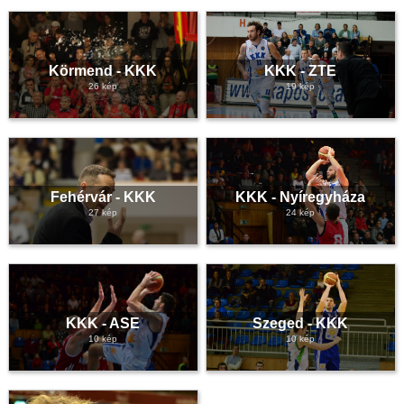
Körmend - KKK
KKK - ZTE
26 kép
19 kép
Fehérvár - KKK
KKK - Nyíregyháza
27 kép
24 kép
KKK - ASE
Szeged - KKK
10 kép
10 kép