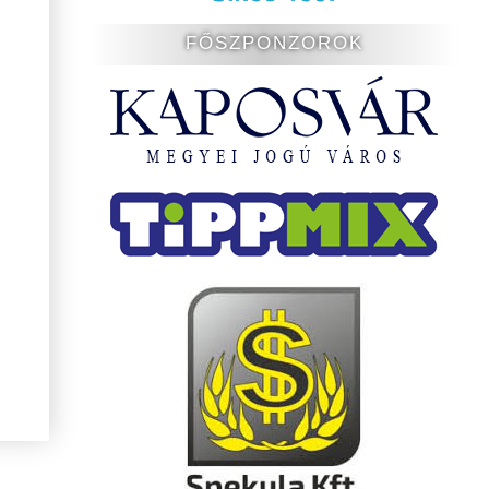
FŐSZPONZOROK