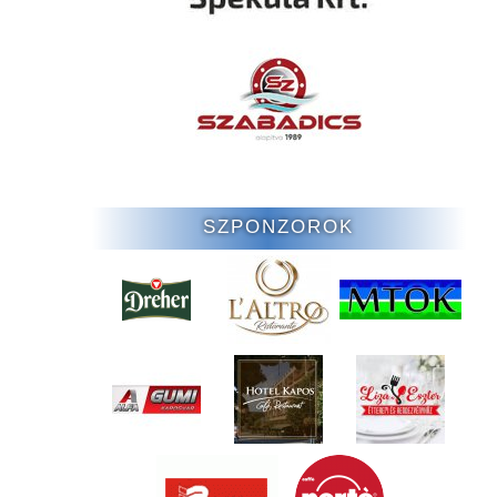
SZPONZOROK