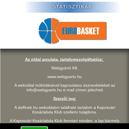
STATISZTIKÁK
Az oldal arculata, tartalomszolgáltatója:
Webgyártó Kft.
www.webgyarto.hu
A weboldal működésével kapcsolatos észrevételeket az
info@webgyarto.hu e-mail címen jelezheti.
Szerzői jog:
A delfinek.hu weboldalon található tartalom a Kaposvári
Kosárlabda Klub szellemi tulajdona.
A Kaposvári Kosárlabda Klub fenntart minden, a lap bármely
részének bármilyen módszerrel, technikával történő másolásával