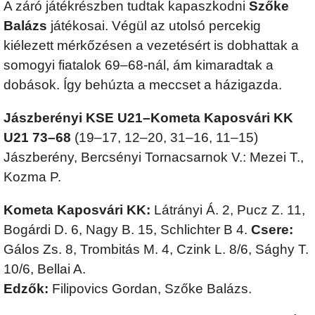
A záró játékrészben tudtak kapaszkodni
Szőke
Balázs
játékosai. Végül az utolsó percekig
kiélezett mérkőzésen a vezetésért is dobhattak a
somogyi fiatalok 69–68-nál, ám kimaradtak a
dobások. Így behúzta a meccset a házigazda.
Jászberényi KSE U21–Kometa Kaposvári KK
U21 73–68
(19–17, 12–20, 31–16, 11–15)
Jászberény, Bercsényi Tornacsarnok V.: Mezei T.,
Kozma P.
Kometa Kaposvári KK:
Látrányi Á. 2, Pucz Z. 11,
Bogárdi D. 6, Nagy B. 15, Schlichter B 4.
Csere:
Gálos Zs. 8, Trombitás M. 4, Czink L. 8/6, Sághy T.
10/6, Bellai A.
Edzők:
Filipovics Gordan, Szőke Balázs.