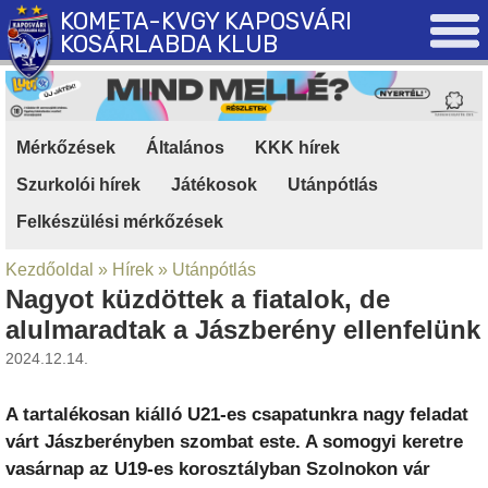
KOMETA-KVGY KAPOSVÁRI
KOSÁRLABDA KLUB
Mérkőzések
|
Általános
|
KKK hírek
|
Szurkolói hírek
|
Játékosok
|
Utánpótlás
|
Felkészülési mérkőzések
Kezdőoldal
»
Hírek
»
Utánpótlás
Nagyot küzdöttek a fiatalok, de
alulmaradtak a Jászberény ellenfelünk
2024.12.14.
A tartalékosan kiálló U21-es csapatunkra nagy feladat
várt Jászberényben szombat este. A somogyi keretre
vasárnap az U19-es korosztályban Szolnokon vár