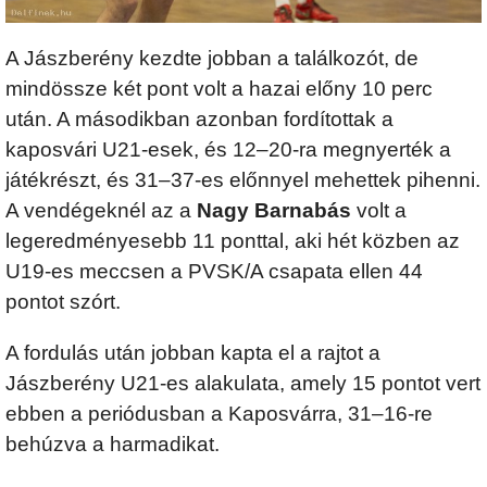
A Jászberény kezdte jobban a találkozót, de
mindössze két pont volt a hazai előny 10 perc
után. A másodikban azonban fordítottak a
kaposvári U21-esek, és 12–20-ra megnyerték a
játékrészt, és 31–37-es előnnyel mehettek pihenni.
A vendégeknél az a
Nagy Barnabás
volt a
legeredményesebb 11 ponttal, aki hét közben az
U19-es meccsen a PVSK/A csapata ellen 44
pontot szórt.
A fordulás után jobban kapta el a rajtot a
Jászberény U21-es alakulata, amely 15 pontot vert
ebben a periódusban a Kaposvárra, 31–16-re
behúzva a harmadikat.