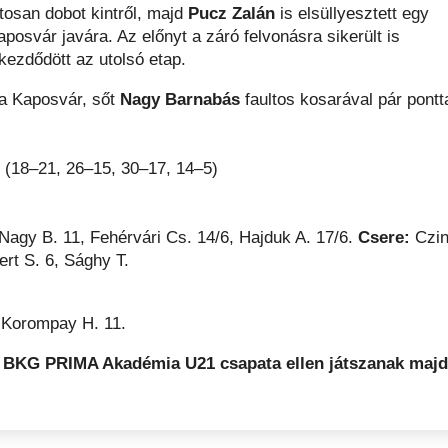
tosan dobot kintről, majd
Pucz Zalán
is elsüllyesztett egy
posvár javára. Az előnyt a záró felvonásra sikerült is
kezdődött az utolsó etap.
t a Kaposvár, sőt
Nagy Barnabás
faultos kosarával pár pontt
8
(18–21, 26–15, 30–17, 14–5)
Nagy B. 11, Fehérvári Cs. 14/6, Hajduk A. 17/6.
Csere:
Czi
ert S. 6, Sághy T.
 Korompay H. 11.
 a BKG PRIMA Akadémia U21 csapata ellen játszanak majd