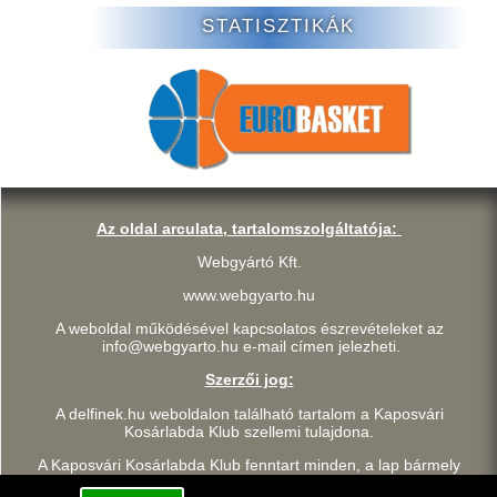
STATISZTIKÁK
Az oldal arculata, tartalomszolgáltatója:
Webgyártó Kft.
www.webgyarto.hu
A weboldal működésével kapcsolatos észrevételeket az
info@webgyarto.hu e-mail címen jelezheti.
Szerzői jog:
A delfinek.hu weboldalon található tartalom a Kaposvári
Kosárlabda Klub szellemi tulajdona.
A Kaposvári Kosárlabda Klub fenntart minden, a lap bármely
részének bármilyen módszerrel, technikával történő másolásával