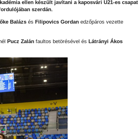
kadémia ellen készült javítani a kaposvári U21-es csapat
fordulójában szerdán.
őke Balázs
és
Filipovics Gordan
edzőpáros vezette
nél
Pucz Zalán
faultos betörésével és
Látrányi Ákos