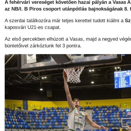
A fehérvári vereséget követően hazai pályán a Vasas A
az NB/I. B Piros csoport utánpótlás bajnokságának 8. 
A szerdai találkozóra már teljes kerettel tudott kiállni a
Sz
kaposvári U21-es csapat.
Az első percekben elhúzott a Vasas, majd a negyed végé
büntetőivel zárkóztunk fel 3 pontra.