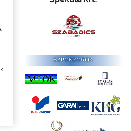
al
SZPONZOROK
nk