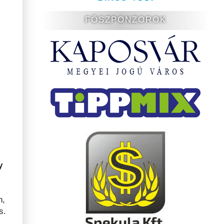
FŐSZPONZOROK
y
n,
s.