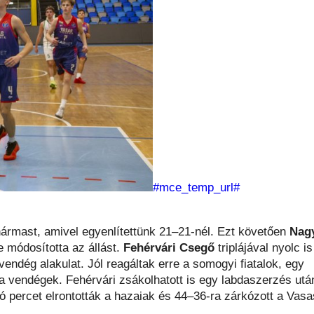
#mce_temp_url#
ármast, amivel egyenlítettünk 21–21-nél. Ezt követően
Nag
 módosította az állást.
Fehérvári Csegő
triplájával nyolc is
 vendég alakulat. Jól reagáltak erre a somogyi fiatalok, egy
 a vendégek. Fehérvári zsákolhatott is egy labdaszerzés utá
lsó percet elrontották a hazaiak és 44–36-ra zárkózott a Vasa