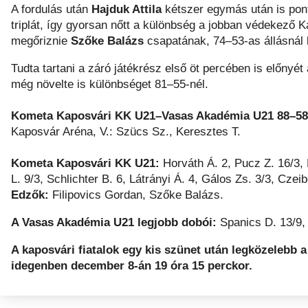
A fordulás után
Hajduk Attila
kétszer egymás után is pon
triplát, így gyorsan nőtt a különbség a jobban védekező Ka
megőriznie
Szőke Balázs
csapatának, 74–53-as állásnál 
Tudta tartani a záró játékrész első öt percében is előnyé
még növelte is különbséget 81–55-nél.
Kometa Kaposvári KK U21–Vasas Akadémia U21 88–5
Kaposvár Aréna, V.: Szücs Sz., Keresztes T.
Kometa Kaposvári KK U21:
Horváth Á. 2, Pucz Z. 16/3, 
L. 9/3, Schlichter B. 6, Látrányi Á. 4, Gálos Zs. 3/3, Czeib
Edzők:
Filipovics Gordan, Szőke Balázs.
A Vasas Akadémia U21 legjobb dobói:
Spanics D. 13/9,
A kaposvári fiatalok egy kis szünet után legközelebb
idegenben december 8-án 19 óra 15 perckor.