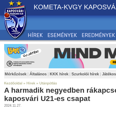
KOMETA-KVGY KAPOSVÁ
HÍREK
ESEMÉNYEK
EREDMÉNYEK
Mérkőzések
|
Általános
|
KKK hírek
|
Szurkolói hírek
|
Játéko
Kezdőoldal
»
Hírek
»
Utánpótlás
A harmadik negyedben rákapcso
kaposvári U21-es csapat
2024.11.27.