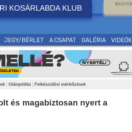
MAGYAR
RI KOSÁRLABDA KLUB
JEGY/BÉRLET
A CSAPAT
GALÉRIA
VIDEÓK
sok
|
Utánpótlás
|
Felkészülési mérkőzések
lt és magabiztosan nyert a