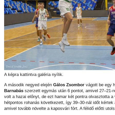
A képra kattintva galéria nyílik.
A második negyed elején
Gálos Zsombor
vágott be egy h
Barnabás
szerzett egymás után 6 pontot, amivel 27–21-re
volt a hazai előnyt, de ezt hamar két pontra olvasztotta a
hétpontos rohanás következett, így 39–30-nál időt kértek
amivel tovább növelte a kaposvári fórt. A félidő előtti uto