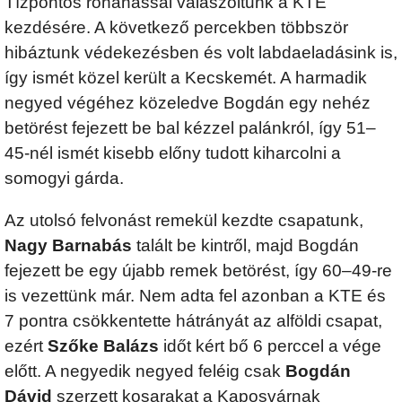
Tízpontos rohanással válaszoltunk a KTE
kezdésére. A következő percekben többször
hibáztunk védekezésben és volt labdaeladásink is,
így ismét közel került a Kecskemét. A harmadik
negyed végéhez közeledve Bogdán egy nehéz
betörést fejezett be bal kézzel palánkról, így 51–
45-nél ismét kisebb előny tudott kiharcolni a
somogyi gárda.
Az utolsó felvonást remekül kezdte csapatunk,
Nagy Barnabás
talált be kintről, majd Bogdán
fejezett be egy újabb remek betörést, így 60–49-re
is vezettünk már. Nem adta fel azonban a KTE és
7 pontra csökkentette hátrányát az alföldi csapat,
ezért
Szőke Balázs
időt kért bő 6 perccel a vége
előtt. A negyedik negyed feléig csak
Bogdán
Dávid
szerzett kosarakat a Kaposvárnak