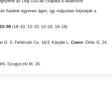
gnyerte az Olaj U20-as csapata a találkozót.
ri fiatalok egyenes ágon, így májusban folytatják a
53–59
(18–10, 13–15, 12–16, 10–18)
 D. 5, Fehérvári Cs. 16/3, Kárpáti L.
Csere:
Óliás G. 24,
9/6, Szugyiczki M. 16.