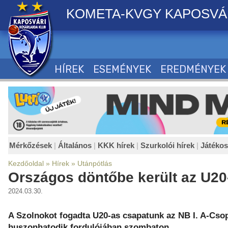
KOMETA-KVGY KAPOSVÁ
HÍREK
ESEMÉNYEK
EREDMÉNYEK
Mérkőzések
|
Általános
|
KKK hírek
|
Szurkolói hírek
|
Játéko
Kezdőoldal
»
Hírek
»
Utánpótlás
Országos döntőbe került az U20
2024.03.30.
A Szolnokot fogadta U20-as csapatunk az NB I. A-Cso
huszonhatodik fordulójában szombaton.