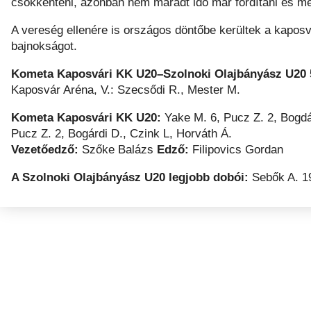
csökkenteni, azonban nem maradt idő már fordítani és me
A vereség ellenére is országos döntőbe kerültek a kaposvá
bajnokságot.
Kometa Kaposvári KK U20–Szolnoki Olajbányász U20 
Kaposvár Aréna, V.: Szecsődi R., Mester M.
Kometa Kaposvári KK U20:
Yake M. 6, Pucz Z. 2, Bogdán
Pucz Z. 2, Bogárdi D., Czink L, Horváth Á.
Vezetőedző:
Szőke Balázs
Edző:
Filipovics Gordan
A Szolnoki Olajbányász U20 legjobb dobói:
Sebők A. 1