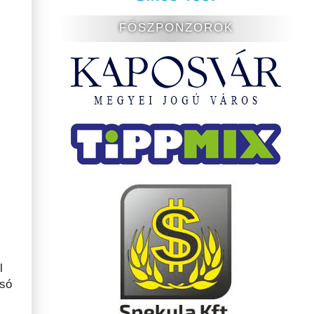
FŐSZPONZOROK
l
lsó