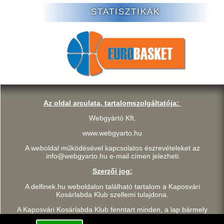
STATISZTIKÁK
Az oldal arculata, tartalomszolgáltatója:
Webgyártó Kft.
www.webgyarto.hu
A weboldal működésével kapcsolatos észrevételeket az
info@webgyarto.hu e-mail címen jelezheti.
Szerzői jog:
A delfinek.hu weboldalon található tartalom a Kaposvári
Kosárlabda Klub szellemi tulajdona.
A Kaposvári Kosárlabda Klub fenntart minden, a lap bármely
részének bármilyen módszerrel, technikával történő másolásával