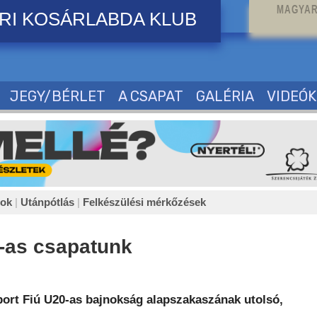
MAGYAR
RI KOSÁRLABDA KLUB
JEGY/BÉRLET
A CSAPAT
GALÉRIA
VIDEÓK
sok
|
Utánpótlás
|
Felkészülési mérkőzések
-as csapatunk
port Fiú U20-as bajnokság alapszakaszának utolsó,