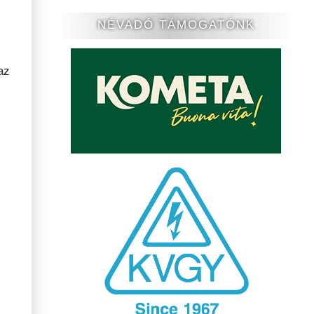
NÉVADÓ TÁMOGATÓNK
az