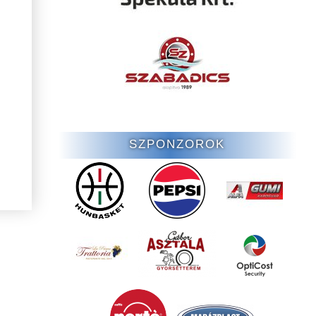
SZPONZOROK