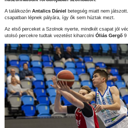
A találkozón
Antalics Dániel
betegség miatt nem játszott
csapatban lépnek pályára, így ők sem húztak mezt.
Az első perceket a Szolnok nyerte, mindkét csapat jól v
utolsó percekre tudtak vezetést kiharcolni
Óliás Gergő
9 