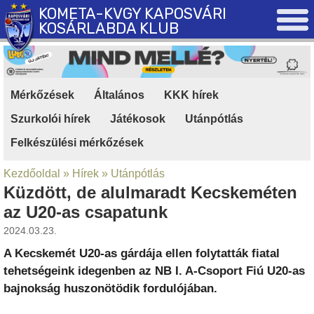
KOMETA-KVGY KAPOSVÁRI
KOSÁRLABDA KLUB
Mérkőzések
|
Általános
|
KKK hírek
|
Szurkolói hírek
|
Játékosok
|
Utánpótlás
|
Felkészülési mérkőzések
Kezdőoldal
»
Hírek
»
Utánpótlás
Küzdött, de alulmaradt Kecskeméten
az U20-as csapatunk
2024.03.23.
A Kecskemét U20-as gárdája ellen folytatták fiatal
tehetségeink idegenben az NB I. A-Csoport Fiú U20-as
bajnokság huszonötödik fordulójában.