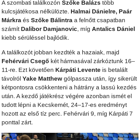
A szombati találkozón
Szőke Balázs
több
kulcsjátékosa nélkülözte.
Halmai Dánielre, Paár
Márkra
és
Szőke Bálintra
a felnőtt csapatban
számít
Dalibor Damjanovic
, míg
Antalics Dániel
kiebb sérüléssel bajlódik.
A találkozót jobban kezdték a hazaiak, majd
Fehérvári Csegő
két hármasával zárkóztunk 16–
11-re. Ezt követően
Kárpáti Levente
is betalált
távolról
Yake Matthew
gólpassza után, így sikerült
kétpontosra csökkenteni a hátrány a lassú kezdés
után. A kezdő játékrész végére azonban ismét el
tudott lépni a Kecskemét, 24–17-es eredményt
hozott az első tíz perc. Fehérvári 9, míg Kárpáti 7
ponttal zárt.