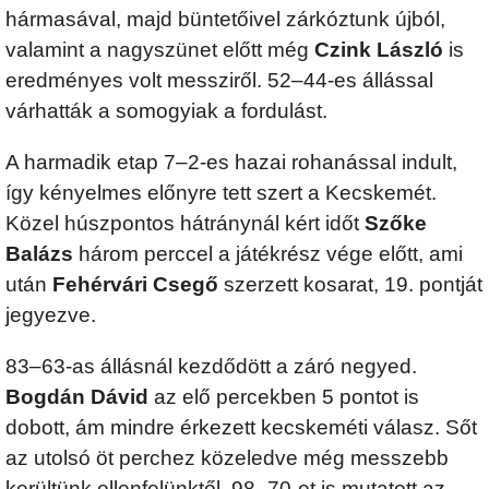
hármasával, majd büntetőivel zárkóztunk újból,
valamint a nagyszünet előtt még
Czink László
is
eredményes volt messziről. 52–44-es állással
várhatták a somogyiak a fordulást.
A harmadik etap 7–2-es hazai rohanással indult,
így kényelmes előnyre tett szert a Kecskemét.
Közel húszpontos hátránynál kért időt
Szőke
Balázs
három perccel a játékrész vége előtt, ami
után
Fehérvári Csegő
szerzett kosarat, 19. pontját
jegyezve.
83–63-as állásnál kezdődött a záró negyed.
Bogdán Dávid
az elő percekben 5 pontot is
dobott, ám mindre érkezett kecskeméti válasz. Sőt
az utolsó öt perchez közeledve még messzebb
kerültünk ellenfelünktől, 98–70-et is mutatott az