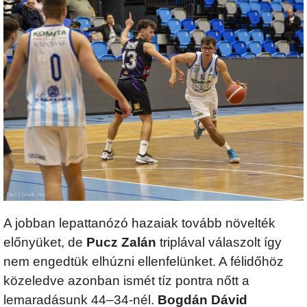
A jobban lepattanózó hazaiak tovább növelték
előnyüket, de
Pucz Zalán
triplával válaszolt így
nem engedtük elhúzni ellenfelünket. A félidőhöz
közeledve azonban ismét tíz pontra nőtt a
lemaradásunk 44–34-nél.
Bogdán Dávid