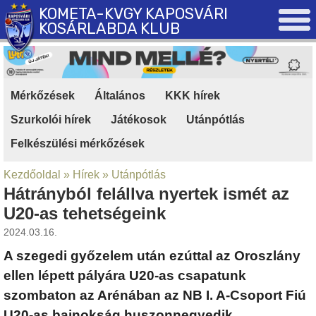
KOMETA-KVGY KAPOSVÁRI
KOSÁRLABDA KLUB
Mérkőzések
|
Általános
|
KKK hírek
|
Szurkolói hírek
|
Játékosok
|
Utánpótlás
|
Felkészülési mérkőzések
Kezdőoldal
»
Hírek
»
Utánpótlás
Hátrányból felállva nyertek ismét az
U20-as tehetségeink
2024.03.16.
A szegedi győzelem után ezúttal az Oroszlány
ellen lépett pályára U20-as csapatunk
szombaton az Arénában az NB I. A-Csoport Fiú
U20-as bajnokság huszonnegyedik