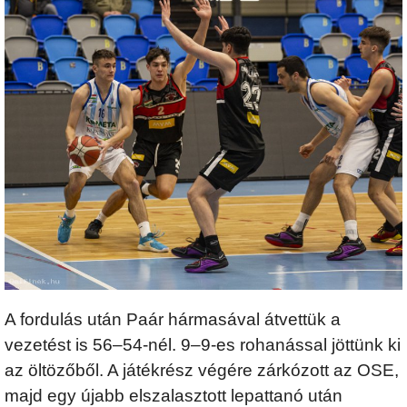
A fordulás után Paár hármasával átvettük a
vezetést is 56–54-nél. 9–9-es rohanással jöttünk ki
az öltözőből. A játékrész végére zárkózott az OSE,
majd egy újabb elszalasztott lepattanó után