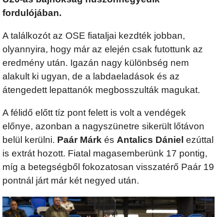
fordulójában.
A találkozót az OSE fiataljai kezdték jobban,
olyannyira, hogy már az elején csak futottunk az
eredmény után. Igazán nagy különbség nem
alakult ki ugyan, de a labdaeladások és az
átengedett lepattanók megbosszulták magukat.
A félidő előtt tíz pont felett is volt a vendégek
előnye, azonban a nagyszünetre sikerült lőtávon
belül kerülni.
Paár Márk
és
Antalics Dániel
ezúttal
is extrát hozott. Fiatal magasemberünk 17 pontig,
míg a betegségből fokozatosan visszatérő Paár 19
pontnál járt már két negyed után.