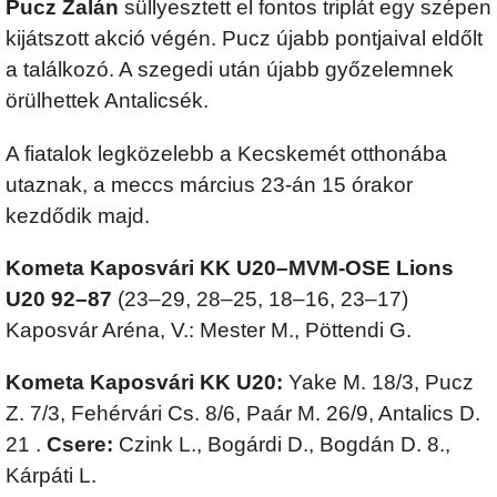
Pucz Zalán
süllyesztett el fontos triplát egy szépen
kijátszott akció végén. Pucz újabb pontjaival eldőlt
a találkozó. A szegedi után újabb győzelemnek
örülhettek Antalicsék.
A fiatalok legközelebb a Kecskemét otthonába
utaznak, a meccs március 23-án 15 órakor
kezdődik majd.
Kometa Kaposvári KK U20–MVM-OSE Lions
U20 92–87
(23–29, 28–25, 18–16, 23–17)
Kaposvár Aréna, V.: Mester M., Pöttendi G.
Kometa Kaposvári KK U20:
Yake M. 18/3, Pucz
Z. 7/3, Fehérvári Cs. 8/6, Paár M. 26/9, Antalics D.
21 .
Csere:
Czink L., Bogárdi D., Bogdán D. 8.,
Kárpáti L.