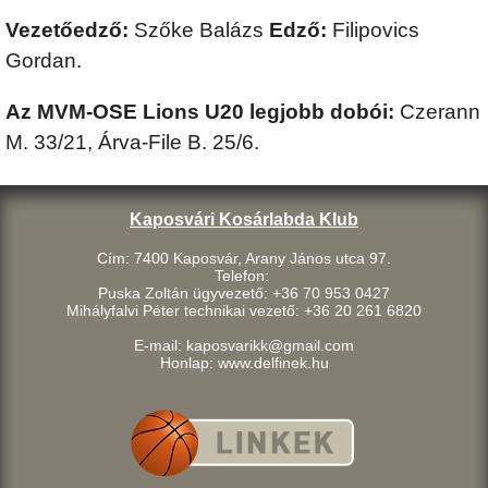
Vezetőedző:
Szőke Balázs
Edző:
Filipovics
Gordan.
Az MVM-OSE Lions U20 legjobb dobói:
Czerann
M. 33/21, Árva-File B. 25/6.
Kaposvári Kosárlabda Klub
Cím: 7400 Kaposvár, Arany János utca 97.
Telefon:
Puska Zoltán ügyvezető: +36 70 953 0427
Mihályfalvi Péter technikai vezető: +36 20 261 6820
E-mail: kaposvarikk@gmail.com
Honlap: www.delfinek.hu