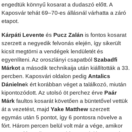
engedtük könnyű kosarat a dudaszó előtt. A
Kaposvár tehát 69–70-es állásnál várhatta a záró
etapot.
Kárpáti Levente
és
Pucz Zalán
is fontos kosarat
szerzett a negyedik felvonás elején, így sikerült
kicsit megtörni a vendégek lendületét és
egyenlíteni. Az oroszlányi csapatból
Szabadfi
Márkot
a második technikaija után kiállították a 33.
percben. Kaposvári oldalon pedig
Antalics
Dánielne
k ért korábban véget a találkozó, miután
kipontozódott. Az utolsó öt perchez érve
Paár
Márk
faultos kosarát követően a büntetővel vettük
át a vezetést, majd
Yake Matthew
szerzett
egymás után 5 pontot, így 6 pontosra növelve a
fórt. Három percen belül volt már a vége, amikor