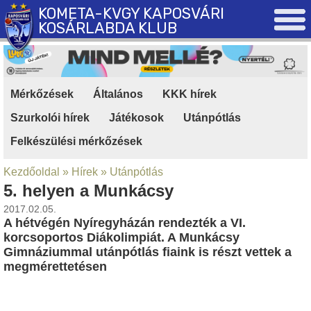
KOMETA-KVGY KAPOSVÁRI
KOSÁRLABDA KLUB
Mérkőzések
|
Általános
|
KKK hírek
|
Szurkolói hírek
|
Játékosok
|
Utánpótlás
|
Felkészülési mérkőzések
Kezdőoldal
»
Hírek
»
Utánpótlás
5. helyen a Munkácsy
2017.02.05.
A hétvégén Nyíregyházán rendezték a VI.
korcsoportos Diákolimpiát. A Munkácsy
Gimnáziummal utánpótlás fiaink is részt vettek a
megmérettetésen