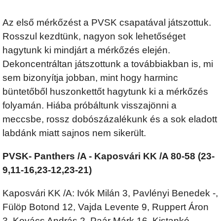
Az első mérkőzést a PVSK csapatával játszottuk.
Rosszul kezdtünk, nagyon sok lehetőséget
hagytunk ki mindjárt a mérkőzés elején.
Dekoncentráltan játszottunk a továbbiakban is, mi
sem bizonyítja jobban, mint hogy harminc
büntetőből huszonkettőt hagytunk ki a mérkőzés
folyamán. Hiába próbáltunk visszajönni a
meccsbe, rossz dobószázalékunk és a sok eladott
labdánk miatt sajnos nem sikerült.
PVSK- Panthers /A - Kaposvári KK /A 80-58 (23-
9,11-16,23-12,23-21)
Kaposvári KK /A: Ivók Milán 3, Pavlényi Benedek -,
Fülöp Botond 12, Vajda Levente 9, Ruppert Áron
3, Kovács András 2, Paár Márk 16, Kistankó