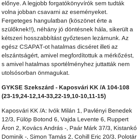
előnye. A legjobb forgatókönyvírók sem tudták
volna jobban csavarni az eseményeket.
Fergeteges hangulatban (köszönet érte a
szülőknek!!), néhány jó döntésnek hála, sikerült a
kétszeri hosszabbítást győztesen lezárnunk. Az
egész CSAPAT-ot hatalmas dicséret illeti az
elszántságért, amivel megfordítottuk a mérkőzést,
s amivel hatalmas sportélményhez juttatták nem
utolsósorban önmagukat.
GYKSE Szekszárd - Kaposvári KK /A 104-108
(23-19,24-12,14-33,22-19,10-10,11-15)
Kaposvári KK /A: Ivók Milán 1, Pavlényi Benedek
12/3, Fülöp Botond 6, Vajda Levente 6, Ruppert
Áron 2, Kovács András -, Paár Márk 37/3, Kistankó
Dominik -, Simon Tamás 2, Cohill Eric 20/3, Polotár