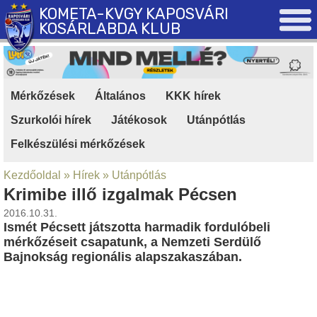
KOMETA-KVGY KAPOSVÁRI
KOSÁRLABDA KLUB
Mérkőzések
|
Általános
|
KKK hírek
|
Szurkolói hírek
|
Játékosok
|
Utánpótlás
|
Felkészülési mérkőzések
Kezdőoldal
»
Hírek
»
Utánpótlás
Krimibe illő izgalmak Pécsen
2016.10.31.
Ismét Pécsett játszotta harmadik fordulóbeli
mérkőzéseit csapatunk, a Nemzeti Serdülő
Bajnokság regionális alapszakaszában.