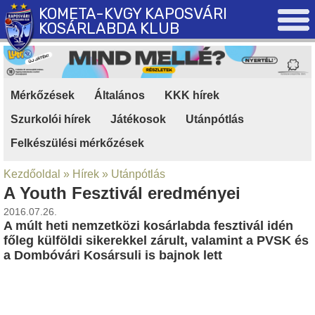
KOMETA-KVGY KAPOSVÁRI
KOSÁRLABDA KLUB
Mérkőzések
|
Általános
|
KKK hírek
|
Szurkolói hírek
|
Játékosok
|
Utánpótlás
|
Felkészülési mérkőzések
Kezdőoldal
»
Hírek
»
Utánpótlás
A Youth Fesztivál eredményei
2016.07.26.
A múlt heti nemzetközi kosárlabda fesztivál idén
főleg külföldi sikerekkel zárult, valamint a PVSK és
a Dombóvári Kosársuli is bajnok lett