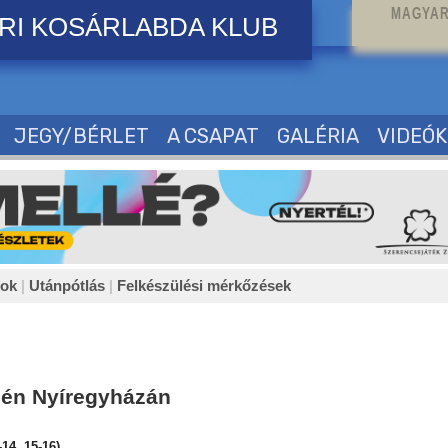
MAGYAR
RI KOSÁRLABDA KLUB
JEGY/BÉRLET
A CSAPAT
GALÉRIA
VIDEÓK
sok
|
Utánpótlás
|
Felkészülési mérkőzések
égén Nyíregyházán
4, 15-16)