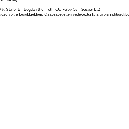
, Steller B., Bogdán B.6, Tóth K.6, Fülöp Cs., Gáspár E.2
ározó volt a későbbiekben. Összeszedetten védekeztünk, a gyors indításokbó