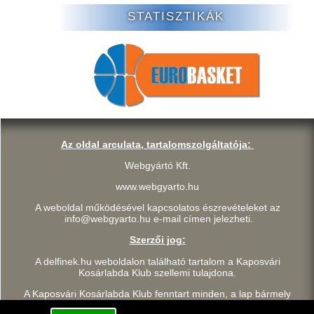
STATISZTIKÁK
Az oldal arculata, tartalomszolgáltatója:
Webgyártó Kft.
www.webgyarto.hu
A weboldal működésével kapcsolatos észrevételeket az
info@webgyarto.hu e-mail címen jelezheti.
Szerzői jog:
A delfinek.hu weboldalon található tartalom a Kaposvári
Kosárlabda Klub szellemi tulajdona.
A Kaposvári Kosárlabda Klub fenntart minden, a lap bármely
részének bármilyen módszerrel, technikával történő másolásával