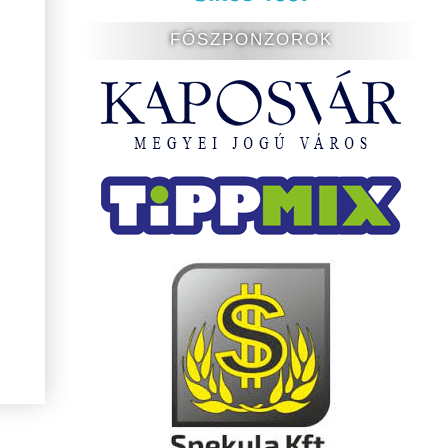
FŐSZPONZOROK