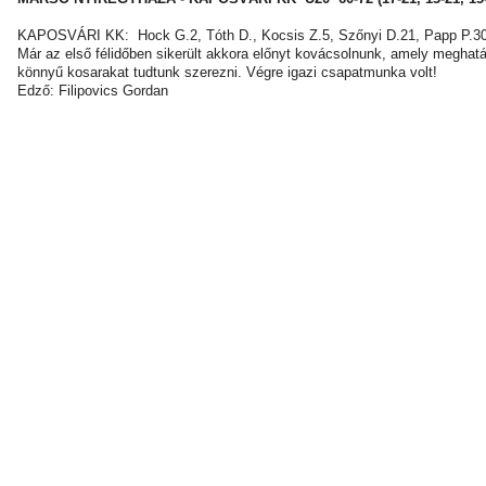
KAPOSVÁRI KK: Hock G.2, Tóth D., Kocsis Z.5, Szőnyi D.21, Papp P.30/6
Már az első félidőben sikerült akkora előnyt kovácsolnunk, amely meghat
könnyű kosarakat tudtunk szerezni. Végre igazi csapatmunka volt!
Edző: Filipovics Gordan