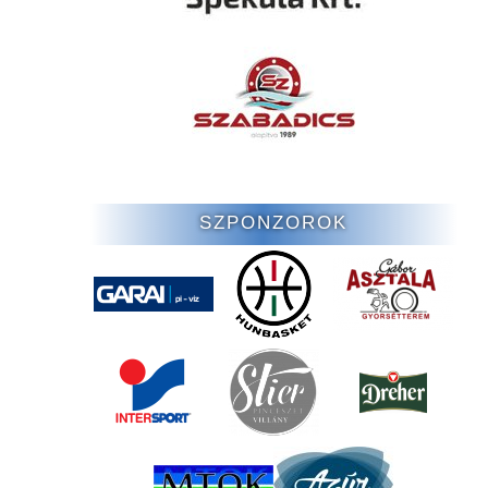
SZPONZOROK