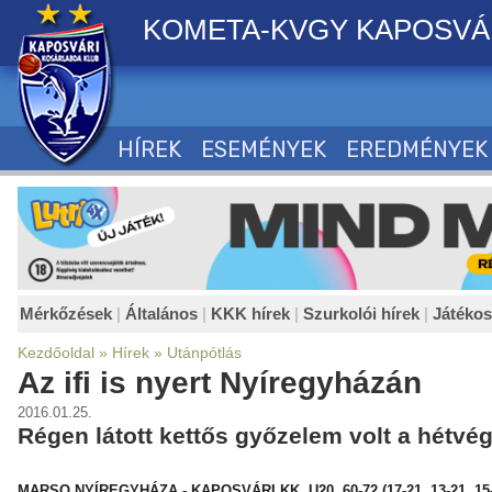
KOMETA-KVGY KAPOSVÁ
HÍREK
ESEMÉNYEK
EREDMÉNYEK
Mérkőzések
|
Általános
|
KKK hírek
|
Szurkolói hírek
|
Játéko
Kezdőoldal
»
Hírek
»
Utánpótlás
Az ifi is nyert Nyíregyházán
2016.01.25.
Régen látott kettős győzelem volt a hétv
MARSO NYÍREGYHÁZA - KAPOSVÁRI KK U20 60-72 (17-21, 13-21, 15-1