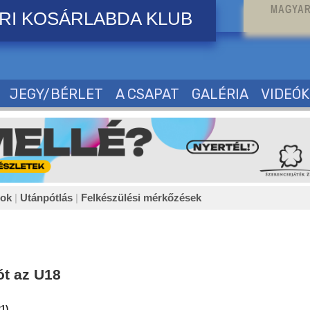
MAGYAR
RI KOSÁRLABDA KLUB
JEGY/BÉRLET
A CSAPAT
GALÉRIA
VIDEÓK
sok
|
Utánpótlás
|
Felkészülési mérkőzések
ót az U18
1)