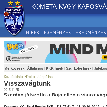
KOMETA-KVGY KAPOSVÁ
HÍREK
ESEMÉNYEK
EREDMÉNYEK
Mérkőzések
|
Általános
|
KKK hírek
|
Szurkolói hírek
|
Játéko
Kezdőoldal
»
Hírek
»
Utánpótlás
Visszavágtunk
2015.11.25.
Szerdán játszotta a Baja ellen a visszavág
Kaposvári KK - Bajai Bácska FKE U18 75-62 (21-13, 20-16, 20-12, 14-2