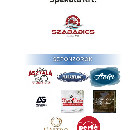
SZPONZOROK