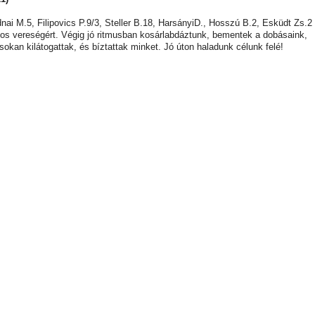
ai M.5, Filipovics P.9/3, Steller B.18, HarsányiD., Hosszú B.2, Esküdt Zs.2
ntos vereségért. Végig jó ritmusban kosárlabdáztunk, bementek a dobásaink,
okan kilátogattak, és bíztattak minket. Jó úton haladunk célunk felé!