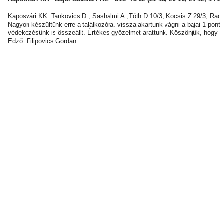
Kaposvári KK:
Tankovics D., Sashalmi A.,Tóth D.10/3, Kocsis Z.29/3, Radn
Nagyon készültünk erre a találkozóra, vissza akartunk vágni a bajai 1 po
védekezésünk is összeállt. Értékes győzelmet arattunk. Köszönjük, hogy s
Edző: Filipovics Gordan