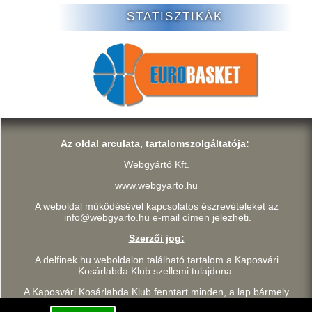
STATISZTIKÁK
Az oldal arculata, tartalomszolgáltatója:
Webgyártó Kft.
www.webgyarto.hu
A weboldal működésével kapcsolatos észrevételeket az
info@webgyarto.hu e-mail címen jelezheti.
Szerzői jog:
A delfinek.hu weboldalon található tartalom a Kaposvári
Kosárlabda Klub szellemi tulajdona.
A Kaposvári Kosárlabda Klub fenntart minden, a lap bármely
részének bármilyen módszerrel, technikával történő másolásával