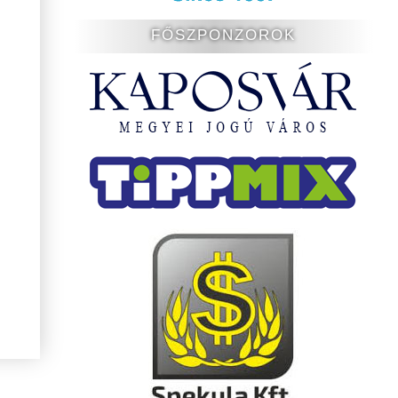
FŐSZPONZOROK