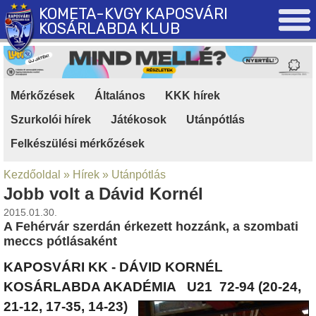
KOMETA-KVGY KAPOSVÁRI
KOSÁRLABDA KLUB
Mérkőzések
|
Általános
|
KKK hírek
|
Szurkolói hírek
|
Játékosok
|
Utánpótlás
|
Felkészülési mérkőzések
Kezdőoldal
»
Hírek
»
Utánpótlás
Jobb volt a Dávid Kornél
2015.01.30.
A Fehérvár szerdán érkezett hozzánk, a szombati
meccs pótlásaként
KAPOSVÁRI KK - DÁVID KORNÉL
KOSÁRLABDA AKADÉMIA U21 72-94 (20-24,
21-12, 17-35, 14-23)