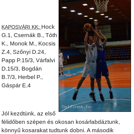
Hock
KAPOSVÁRI KK:
G.1, Csernák B., Tóth
K., Monok M., Kocsis
Z.4, Szőnyi D.24,
Papp P.15/3, Várfalvi
D.15/3, Bogdán
B.7/3, Herbel P.,
Gáspár E.4
Jól kezdtünk, az első
félidőben szépen és okosan kosárlabdáztunk,
könnyű kosarakat tudtunk dobni. A második