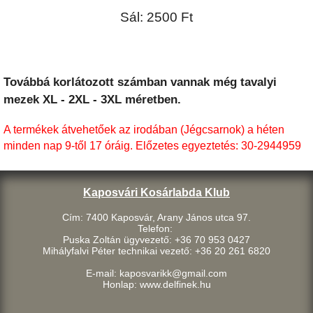
Sál: 2500 Ft
Továbbá korlátozott számban vannak még tavalyi
mezek XL - 2XL - 3XL méretben.
A termékek átvehetőek az irodában (Jégcsarnok) a héten
minden nap 9-től 17 óráig. Előzetes egyeztetés: 30-2944959
Kaposvári Kosárlabda Klub
Cím: 7400 Kaposvár, Arany János utca 97.
Telefon:
Puska Zoltán ügyvezető: +36 70 953 0427
Mihályfalvi Péter technikai vezető: +36 20 261 6820
E-mail: kaposvarikk@gmail.com
Honlap: www.delfinek.hu