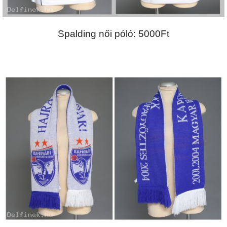
Spalding női póló: 5000Ft