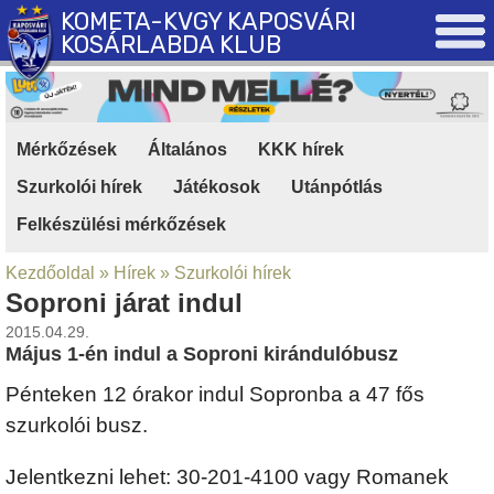
KOMETA-KVGY KAPOSVÁRI
KOSÁRLABDA KLUB
Mérkőzések
|
Általános
|
KKK hírek
|
Szurkolói hírek
|
Játékosok
|
Utánpótlás
|
Felkészülési mérkőzések
Kezdőoldal
»
Hírek
»
Szurkolói hírek
Soproni járat indul
2015.04.29.
Május 1-én indul a Soproni kirándulóbusz
Pénteken 12 órakor indul Sopronba a 47 fős
szurkolói busz.
Jelentkezni lehet: 30-201-4100 vagy Romanek