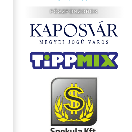
FŐSZPONZOROK