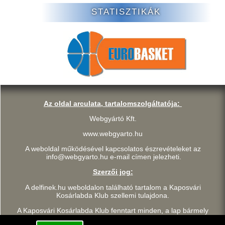
STATISZTIKÁK
Az oldal arculata, tartalomszolgáltatója:
Webgyártó Kft.
www.webgyarto.hu
A weboldal működésével kapcsolatos észrevételeket az
info@webgyarto.hu e-mail címen jelezheti.
Szerzői jog:
A delfinek.hu weboldalon található tartalom a Kaposvári
Kosárlabda Klub szellemi tulajdona.
A Kaposvári Kosárlabda Klub fenntart minden, a lap bármely
részének bármilyen módszerrel, technikával történő másolásával