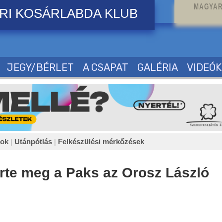
MAGYAR
RI KOSÁRLABDA KLUB
JEGY/BÉRLET
A CSAPAT
GALÉRIA
VIDEÓK
sok
|
Utánpótlás
|
Felkészülési mérkőzések
rte meg a Paks az Orosz László