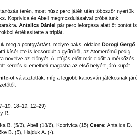
ttanózás terén, most húsz perc játék után többször nyertük
aks. Koprivica és Abell megmozdulásaival próbáltunk
sarakra.
Antalics Dániel
pár perc leforgása alatt öt pontot is
okból értékesítette a triplát.
k meg a pontgyártást, melyre paksi oldalon
Dorogi Gergő
atti kísérlete is lecsordult a gyűrűről, az Atomerőmű pedig
a növelve az előnyét. A lefújás előtt már eldőlt a mérkőzés,
t kérdés ki emelheti magasba az első helyért járó kupát.
hite
-ot választották. míg a legjobb kaposvári játékosnak jár
etőtől.
7–19, 18–19, 12–29)
fy R.
a B. (5/3), Abell (18/6), Koprivica (15)
Csere:
Antalics D.
őke B. (5), Hajduk A. (-).