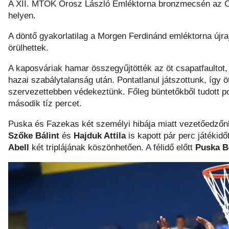
A XII. MTOK Orosz László Emléktorna bronzmecsén az Oro
helyen.
A döntő gyakorlatilag a Morgen Ferdinánd emléktorna újra
örülhettek.
A kaposváriak hamar összegyűjtötték az öt csapatfaultot,
hazai szabálytalanság után. Pontatlanul játszottunk, így 
szervezettebben védekeztünk. Főleg büntetőkből tudott pon
második tíz percet.
Puska és Fazekas két személyi hibája miatt vezetőedzőnk 
Szőke Bálint
és
Hajduk Attila
is kapott pár perc játékidőt
Abell
két triplájának köszönhetően. A félidő előtt
Puska B