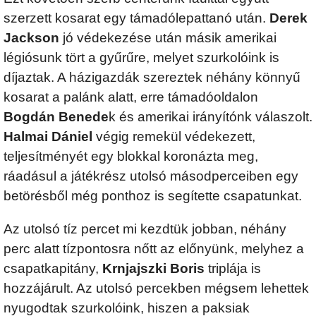
szerzett kosarat egy támadólepattanó után.
Derek
Jackson
jó védekezése után másik amerikai
légiósunk tört a gyűrűre, melyet szurkolóink is
díjaztak. A házigazdák szereztek néhány könnyű
kosarat a palánk alatt, erre támadóoldalon
Bogdán Benede
k és amerikai irányítónk válaszolt.
Halmai Dániel
végig remekül védekezett,
teljesítményét egy blokkal koronázta meg,
ráadásul a játékrész utolsó másodperceiben egy
betörésből még ponthoz is segítette csapatunkat.
Az utolsó tíz percet mi kezdtük jobban, néhány
perc alatt tízpontosra nőtt az előnyünk, melyhez a
csapatkapitány,
Krnjajszki Boris
triplája is
hozzájárult. Az utolsó percekben mégsem lehettek
nyugodtak szurkolóink, hiszen a paksiak