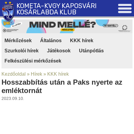
KOMETA-KVGY KAPOSVÁRI
KOSÁRLABDA KLUB
Mérkőzések
|
Általános
|
KKK hírek
|
Szurkolói hírek
|
Játékosok
|
Utánpótlás
|
Felkészülési mérkőzések
Kezdőoldal
»
Hírek
»
KKK hírek
Hosszabbítás után a Paks nyerte az
emléktornát
2023.09.10.