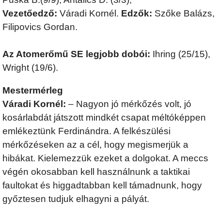
Vezetőedző:
Váradi Kornél.
Edzők:
Szőke Balázs,
Filipovics Gordan.
Az Atomerőmű SE legjobb dobói:
Ihring (25/15),
Wright (19/6).
Mestermérleg
Váradi Kornél:
– Nagyon jó mérkőzés volt, jó
kosárlabdát játszott mindkét csapat méltóképpen
emlékeztünk Ferdinándra. A felkészülési
mérkőzéseken az a cél, hogy megismerjük a
hibákat. Kielemezzük ezeket a dolgokat. A meccs
végén okosabban kell használnunk a taktikai
faultokat és higgadtabban kell támadnunk, hogy
győztesen tudjuk elhagyni a pályát.