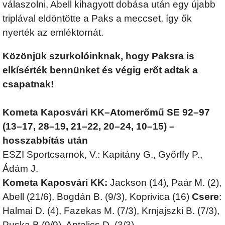
válaszolni, Abell kihagyott dobása után egy újabb
triplával eldöntötte a Paks a meccset, így ők
nyerték az emléktornát.
Közönjük szurkolóinknak, hogy Paksra is
elkísérték bennünket és végig erőt adtak a
csapatnak!
Kometa Kaposvári KK–Atomerőmű SE 92–97
(13–17, 28–19, 21–22, 20–24, 10–15) –
hosszabbítás után
ESZI Sportcsarnok, V.: Kapitány G., Győrffy P.,
Ádám J.
Kometa Kaposvári KK:
Jackson (14), Paár M. (2),
Abell (21/6), Bogdán B. (9/3), Koprivica (16)
Csere
:
Halmai D. (4), Fazekas M. (7/3), Krnjajszki B. (7/3),
Puska B.(9/9), Antalics D. (3/3),