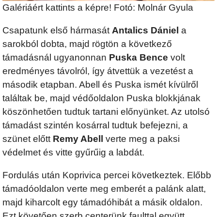
Galériáért kattints a képre! Fotó: Molnár Gyula
Csapatunk első hármasát
Antalics Dániel
a
sarokból dobta, majd rögtön a következő
támadásnál ugyanonnan
Puska Bence
volt
eredményes távolról, így átvettük a vezetést a
második etapban. Abell és Puska ismét kívülről
találtak be, majd védőoldalon Puska blokkjának
köszönhetően tudtuk tartani előnyünket. Az utolsó
támadást szintén kosárral tudtuk befejezni, a
szünet előtt
Remy Abell
verte meg a paksi
védelmet és vitte gyűrűig a labdát.
Fordulás után Koprivica percei következtek. Előbb
támadóoldalon verte meg emberét a palánk alatt,
majd kiharcolt egy támadóhibát a másik oldalon.
Ezt követően szerb centerünk faulttal együtt