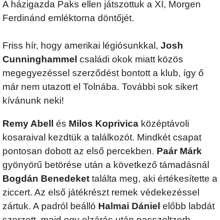
A házigazda Paks ellen játszottuk a XI, Morgen
Ferdinánd emléktorna döntőjét.
Friss hír, hogy amerikai légiósunkkal,
Josh
Cunninghammel
családi okok miatt közös
megegyezéssel szerződést bontott a klub, így ő
már nem utazott el Tolnába. További sok sikert
kívánunk neki!
Remy Abell
és
Milos Koprivica
középtávoli
kosaraival kezdtük a találkozót. Mindkét csapat
pontosan dobott az első percekben.
Paár Márk
gyönyörű betörése után a következő támadásnál
Bogdán Benedeket
találta meg, aki értékesítette a
ziccert. Az első játékrészt remek védekezéssel
zártuk. A padról beálló
Halmai Dániel
előbb labdát
szerzett, majd egy elzárás után passzoltzerb