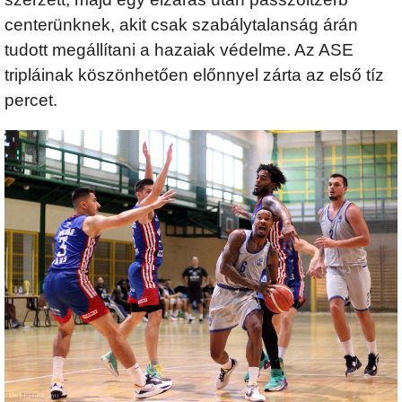
centerünknek, akit csak szabálytalanság árán
tudott megállítani a hazaiak védelme. Az ASE
tripláinak köszönhetően előnnyel zárta az első tíz
percet.