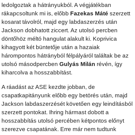
ledolgoztak a hátrányukból. A végjátékban
rákapcsoltunk mi is, előbb
Fazekas Máté
szerzett
kosarat távolról, majd egy labdaszerzés után
Jackson dobhatott ziccert. Az utolsó percben
döntőhöz méltó hangulat alakult ki. Koprivica
kihagyott két büntetője után a hazaiak
hárompontos hátrányból félpályáról találtak be az
utolsó másodpercben
Gulyás Milán
révén, így
kiharcolva a hosszabbítást.
A ráadást az ASE kezdte jobban, de
csapatkapitányunk előbb egy betörés után, majd
Jackson labdaszerzését követően egy leindításból
szerzett pontokat. Ihring hármast dobott a
hosszabbítás utolsó percében kétpontos előnyt
szerezve csapatának. Erre már nem tudtunk