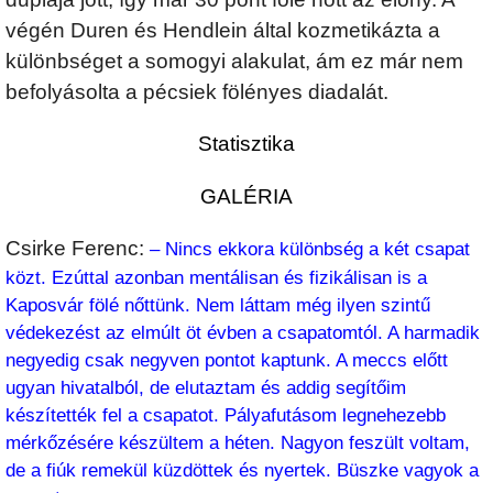
végén Duren és Hendlein által kozmetikázta a
különbséget a somogyi alakulat, ám ez már nem
befolyásolta a pécsiek fölényes diadalát.
Statisztika
GALÉRIA
Csirke Ferenc:
– Nincs ekkora különbség a két csapat
közt. Ezúttal azonban mentálisan és fizikálisan is a
Kaposvár fölé nőttünk. Nem láttam még ilyen szintű
védekezést az elmúlt öt évben a csapatomtól. A harmadik
negyedig csak negyven pontot kaptunk. A meccs előtt
ugyan hivatalból, de elutaztam és addig segítőim
készítették fel a csapatot. Pályafutásom legnehezebb
mérkőzésére készültem a héten. Nagyon feszült voltam,
de a fiúk remekül küzdöttek és nyertek. Büszke vagyok a