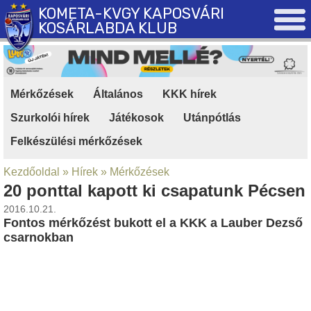
KOMETA-KVGY KAPOSVÁRI
KOSÁRLABDA KLUB
Mérkőzések
|
Általános
|
KKK hírek
|
Szurkolói hírek
|
Játékosok
|
Utánpótlás
|
Felkészülési mérkőzések
Kezdőoldal
»
Hírek
»
Mérkőzések
20 ponttal kapott ki csapatunk Pécsen
2016.10.21.
Fontos mérkőzést bukott el a KKK a Lauber Dezső
csarnokban