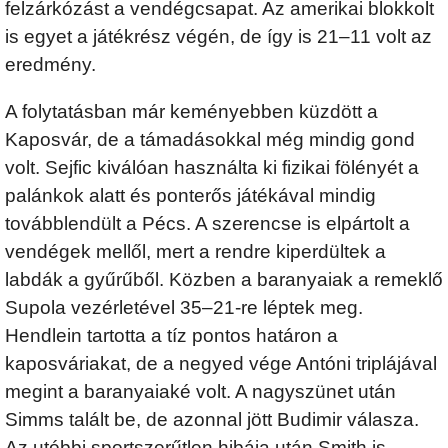
felzárkózást a vendégcsapat. Az amerikai blokkolt
is egyet a játékrész végén, de így is 21–11 volt az
eredmény.
A folytatásban már keményebben küzdött a
Kaposvár, de a támadásokkal még mindig gond
volt. Sejfic kiválóan használta ki fizikai fölényét a
palánkok alatt és ponterős játékával mindig
továbblendült a Pécs. A szerencse is elpártolt a
vendégek mellől, mert a rendre kiperdültek a
labdák a gyűrűből. Közben a baranyaiak a remeklő
Supola vezérletével 35–21-re léptek meg.
Hendlein tartotta a tíz pontos határon a
kaposváriakat, de a negyed vége Antóni triplájával
megint a baranyaiaké volt. A nagyszünet után
Simms talált be, de azonnal jött Budimir válasza.
Az utóbbi sportszerűtlen hibája után Smith is