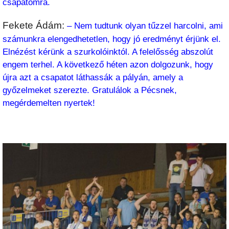
csapatomra.
Fekete Ádám:
– Nem tudtunk olyan tűzzel harcolni, ami
számunkra elengedhetetlen, hogy jó eredményt érjünk el.
Elnézést kérünk a szurkolóinktól. A felelősség abszolút
engem terhel. A következő héten azon dolgozunk, hogy
újra azt a csapatot láthassák a pályán, amely a
győzelmeket szerezte. Gratulálok a Pécsnek,
megérdemelten nyertek!