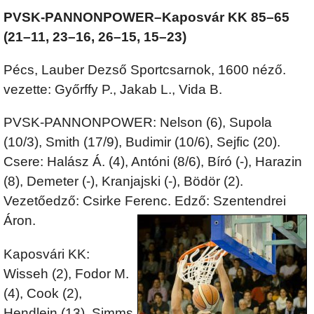
PVSK-PANNONPOWER–Kaposvár KK 85–65
(21–11, 23–16, 26–15, 15–23)
Pécs, Lauber Dezső Sportcsarnok, 1600 néző.
vezette: Győrffy P., Jakab L., Vida B.
PVSK-PANNONPOWER: Nelson (6), Supola
(10/3), Smith (17/9), Budimir (10/6), Sejfic (20).
Csere: Halász Á. (4), Antóni (8/6), Bíró (-), Harazin
(8), Demeter (-), Kranjajski (-), Bödör (2).
Vezetőedző: Csirke Ferenc. Edző: Szentendrei
Áron.
Kaposvári KK:
Wisseh (2), Fodor M.
(4), Cook (2),
Hendlein (13), Simms