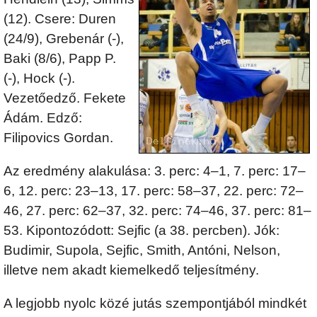
(12). Csere: Duren
(24/9), Grebenár (-),
Baki (8/6), Papp P.
(-), Hock (-).
Vezetőedző. Fekete
Ádám. Edző:
Filipovics Gordan.
Az eredmény alakulása: 3. perc: 4–1, 7. perc: 17–
6, 12. perc: 23–13, 17. perc: 58–37, 22. perc: 72–
46, 27. perc: 62–37, 32. perc: 74–46, 37. perc: 81–
53. Kipontozódott: Sejfic (a 38. percben). Jók:
Budimir, Supola, Sejfic, Smith, Antóni, Nelson,
illetve nem akadt kiemelkedő teljesítmény.
A legjobb nyolc közé jutás szempontjából mindkét