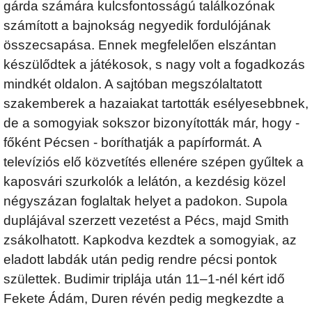
gárda számára kulcsfontosságú találkozónak
számított a bajnokság negyedik fordulójának
összecsapása. Ennek megfelelően elszántan
készülődtek a játékosok, s nagy volt a fogadkozás
mindkét oldalon. A sajtóban megszólaltatott
szakemberek a hazaiakat tartották esélyesebbnek,
de a somogyiak sokszor bizonyították már, hogy -
főként Pécsen - boríthatják a papírformát. A
televíziós elő közvetítés ellenére szépen gyűltek a
kaposvári szurkolók a lelátón, a kezdésig közel
négyszázan foglaltak helyet a padokon. Supola
duplájával szerzett vezetést a Pécs, majd Smith
zsákolhatott. Kapkodva kezdtek a somogyiak, az
eladott labdák után pedig rendre pécsi pontok
születtek. Budimir triplája után 11–1-nél kért idő
Fekete Ádám, Duren révén pedig megkezdte a