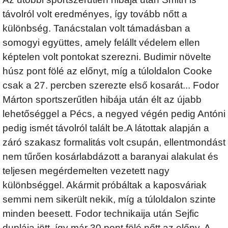
távolról volt eredményes, így tovább nőtt a
különbség. Tanácstalan volt támadásban a
somogyi együttes, amely felállt védelem ellen
képtelen volt pontokat szerezni. Budimir növelte
húsz pont fölé az előnyt, míg a túloldalon Cooke
csak a 27. percben szerezte első kosarát... Fodor
Márton sportszerűtlen hibája után élt az újabb
lehetőséggel a Pécs, a negyed végén pedig Antóni
pedig ismét távolról talált be.A látottak alapján a
záró szakasz formalitás volt csupán, ellentmondást
nem tűrően kosárlabdázott a baranyai alakulat és
teljesen megérdemelten vezetett nagy
különbséggel. Akármit próbáltak a kaposváriak
semmi nem sikerült nekik, míg a túloldalon szinte
minden beesett. Fodor technikaija után Sejfic
duplája jött, így már 30 pont fölé nőtt az előny. A