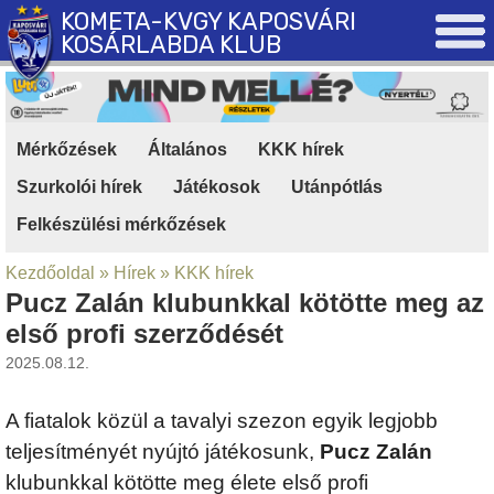
KOMETA-KVGY KAPOSVÁRI
KOSÁRLABDA KLUB
Mérkőzések
|
Általános
|
KKK hírek
|
Szurkolói hírek
|
Játékosok
|
Utánpótlás
|
Felkészülési mérkőzések
Kezdőoldal
»
Hírek
»
KKK hírek
Pucz Zalán klubunkkal kötötte meg az
első profi szerződését
2025.08.12.
A fiatalok közül a tavalyi szezon egyik legjobb
teljesítményét nyújtó játékosunk,
Pucz Zalán
klubunkkal kötötte meg élete első profi