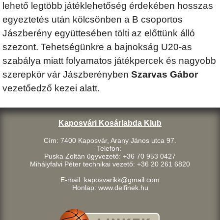
lehető legtöbb játéklehetőség érdekében hosszas
egyeztetés után kölcsönben a B csoportos
Jászberény együttesében tölti az előttünk álló
szezont. Tehetségünkre a bajnokság U20-as
szabálya miatt folyamatos játékpercek és nagyobb
szerepkör vár Jászberényben
Szarvas Gábor
vezetőedző kezei alatt.
Kaposvári Kosárlabda Klub
Cím: 7400 Kaposvár, Arany János utca 97.
Telefon:
Puska Zoltán ügyvezető: +36 70 953 0427
Mihályfalvi Péter technikai vezető: +36 20 261 6820
E-mail: kaposvarikk@gmail.com
Honlap: www.delfinek.hu