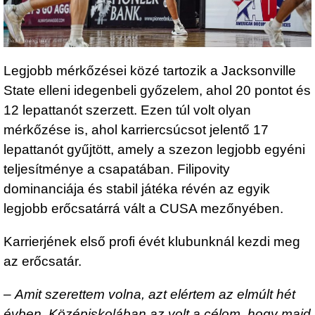
Legjobb mérkőzései közé tartozik a Jacksonville
State elleni idegenbeli győzelem, ahol 20 pontot és
12 lepattanót szerzett. Ezen túl volt olyan
mérkőzése is, ahol karriercsúcsot jelentő 17
lepattanót gyűjtött, amely a szezon legjobb egyéni
teljesítménye a csapatában. Filipovity
dominanciája és stabil játéka révén az egyik
legjobb erőcsatárrá vált a CUSA mezőnyében.
Karrierjének első profi évét klubunknál kezdi meg
az erőcsatár.
–
Amit szerettem volna, azt elértem az elmúlt hét
évben. Középiskolában az volt a célom, hogy majd