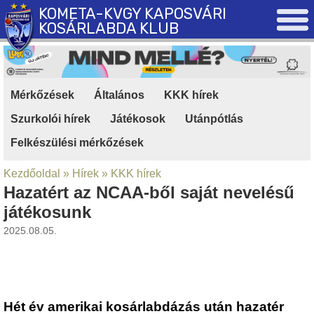
KOMETA-KVGY KAPOSVÁRI
KOSÁRLABDA KLUB
Mérkőzések
|
Általános
|
KKK hírek
|
Szurkolói hírek
|
Játékosok
|
Utánpótlás
|
Felkészülési mérkőzések
Kezdőoldal
»
Hírek
»
KKK hírek
Hazatért az NCAA-ből saját nevelésű
játékosunk
2025.08.05.
Hét év amerikai kosárlabdázás után hazatér