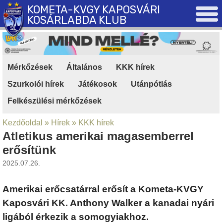
KOMETA-KVGY KAPOSVÁRI
KOSÁRLABDA KLUB
Mérkőzések
|
Általános
|
KKK hírek
|
Szurkolói hírek
|
Játékosok
|
Utánpótlás
|
Felkészülési mérkőzések
Kezdőoldal
»
Hírek
»
KKK hírek
Atletikus amerikai magasemberrel
erősítünk
2025.07.26.
Amerikai erőcsatárral erősít a Kometa-KVGY
Kaposvári KK. Anthony Walker a kanadai nyári
ligából érkezik a somogyiakhoz.