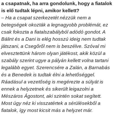
a csapatnak, ha arra gondolunk, hogy a fiatalok
is elő tudtak lépni, amikor kellett?
– Ha a csapat szerkezetét nézzük nem a
betegségek okozták a legnagyobb problémát, ez
csak fokozta a fiatalszabályból adódó gondot. A
Bálint és a Dani is elég hosszú ideig nem tudtak
játszani, a Csegőről nem is beszélve. Szóval mi
elvesztettünk három olyan játékost, akik közül a
szabály szerint ugye a pályán kellett volna tartani
legalább egyet. Szerencsére a Zalán, a Barnabás
és a Benedek is tudtak élni a lehetőséggel.
Ráadásul a vezetőség is megérezte a súlyát is
ennek a helyzetnek és sikerült leigazolni a
Mészáros Ágostont, aki szintén sokat segített.
Most úgy néz ki visszatértek a sérülésekből a
fiatalok, így most kicsit más a helyzet már.