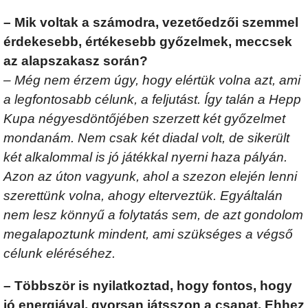
– Mik voltak a számodra, vezetőedzői szemmel
érdekesebb, értékesebb győzelmek, meccsek
az alapszakasz során?
– Még nem érzem úgy, hogy elértük volna azt, ami
a legfontosabb célunk, a feljutást. Így talán a Hepp
Kupa négyesdöntőjében szerzett két győzelmet
mondanám. Nem csak két diadal volt, de sikerült
két alkalommal is jó játékkal nyerni haza pályán.
Azon az úton vagyunk, ahol a szezon elején lenni
szerettünk volna, ahogy elterveztük. Egyáltalán
nem lesz könnyű a folytatás sem, de azt gondolom
megalapoztunk mindent, ami szükséges a végső
célunk eléréséhez.
– Többször is nyilatkoztad, hogy fontos, hogy
jó energiával, gyorsan játsszon a csapat. Ehhez