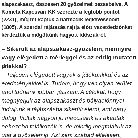
alapszakaszt, összesen 20 győzelmet bezsebelve. A
Kometa Kaposvári KK szerezte a legtöbb pontot
(2231), míg mi kaptuk a harmadik legkevesebbet
(1805). A szerdai rájátszás rajtja előtt vezetőedzőnket
kérdeztük a mögöttünk hagyott időszakról.
– Sikerült az alapszakasz-győzelem, mennyire
vagy elégedett a mérleggel és az eddig mutatott
játékkal?
– Teljesen elégedett vagyok a játékunkkal és az
eredményekkel is. Tudom, hogy van olyan terület,
ahol tudnánk jobban játszani. A célokat, hogy
megnyerjük az alapszakaszt és pályaelőnnyel
induljunk a rájátszásba sikerült elérni, ami nagy
dolog. Voltak nagyon jó meccseink és akadtak
nehezebb találkozók is, de mindig megtaláltuk az
utat a győzelemig. Azt sem szabad elfelejteni,