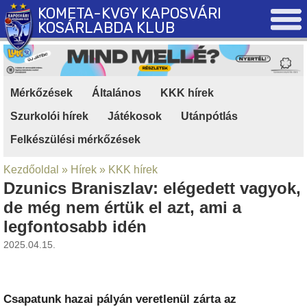
KOMETA-KVGY KAPOSVÁRI
KOSÁRLABDA KLUB
Mérkőzések
|
Általános
|
KKK hírek
|
Szurkolói hírek
|
Játékosok
|
Utánpótlás
|
Felkészülési mérkőzések
Kezdőoldal
»
Hírek
»
KKK hírek
Dzunics Braniszlav: elégedett vagyok,
de még nem értük el azt, ami a
legfontosabb idén
2025.04.15.
Csapatunk hazai pályán veretlenül zárta az