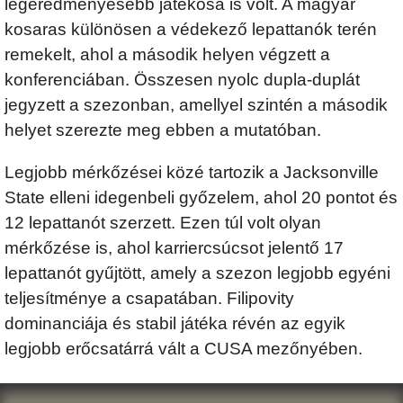
legeredményesebb játékosa is volt. A magyar
kosaras különösen a védekező lepattanók terén
remekelt, ahol a második helyen végzett a
konferenciában. Összesen nyolc dupla-duplát
jegyzett a szezonban, amellyel szintén a második
helyet szerezte meg ebben a mutatóban.
Legjobb mérkőzései közé tartozik a Jacksonville
State elleni idegenbeli győzelem, ahol 20 pontot és
12 lepattanót szerzett. Ezen túl volt olyan
mérkőzése is, ahol karriercsúcsot jelentő 17
lepattanót gyűjtött, amely a szezon legjobb egyéni
teljesítménye a csapatában. Filipovity
dominanciája és stabil játéka révén az egyik
legjobb erőcsatárrá vált a CUSA mezőnyében.