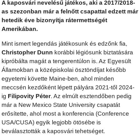
A kaposvári nevelésű játékos, aki a 2017/2018-
as szezonban már a felnőtt csapattal edzett már
hetedik éve bizonyítja rátermettségét
Amerikában.
Mint ismert legendás játékosunk és edzőnk fia,
Christopher Dunn
korábbi légiósunk biztatására
kipróbálta magát a tengerentúlon is. Az Egyesült
Államokban a középiskolai ösztöndíjat később
egyetemi követte Maine-ben, ahol minden
meccsén kezdőként lépett pályára 2021-től 2024-
ig
Filipovity Péter
. Az elmúlt esztendőben pedig
már a New Mexico State University csapatát
erősítette, ahol most a konferencia (Conference
USA/CUSA) egyik legjobb ötösébe is
beválasztották a kaposvári tehetséget.