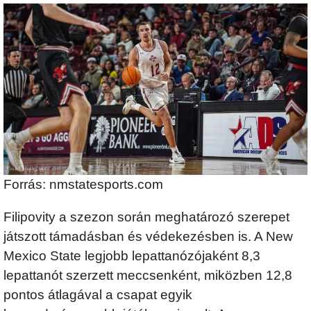
Forrás: nmstatesports.com
Filipovity a szezon során meghatározó szerepet
játszott támadásban és védekezésben is. A New
Mexico State legjobb lepattanózójaként 8,3
lepattanót szerzett meccsenként, miközben 12,8
pontos átlagával a csapat egyik