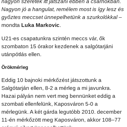
nagyon szeretek itt játszani ebben a csarnokban.
Nagyon jó a hangulat, remélem most is így lesz és
győztes meccset ünnepelhetünk a szurkolókkal
–
mondta
Luka Markovic
.
U21-es csapatunkra szintén meccs vár, ők
szombaton 15 órakor kezdenek a salgótarjáni
utánpótlás ellen.
Örökmérleg
Eddig 10 bajnoki mérkőzést játszottunk a
Salgótarján ellen, 8-2 a mérleg a mi javunkra.
Hazai pályán nem vert meg bennünket eddig a
szombati ellenfelünk, Kaposváron 5-0 a
mérlegünk. A két gárda legutóbb 2010. december
11-én mérkőzött meg Kaposváron, akkor 108–77