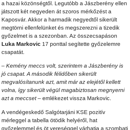
a hazai közönségtől. Legutóbb a Jászberény ellen
játszott két negyeden át szoros mérkőzést a
Kaposvár. Akkor a harmadik negyedtől sikerült
megtörni ellenfelünket és megszerezni a tizedik
győzelmet is a szezonban. Az összecsapáson
Luka Markovic
17 ponttal segítette győzelemre
csapatát.
–
Kemény meccs volt, szerintem a Jászberény is
jó csapat. A második félidőben sikerült
megvalósítanunk azt, amit már az elejétől kellett
volna, így sikerült végül magabiztosan megnyerni
azt a meccset
– emlékezet vissza Markovic.
A vendégeskedő Salgótarjáni KSE pozitív
mérleggel a tabella ötödik helyéről, hat
győzelemmel és öt vereséggel várhatja a szombati