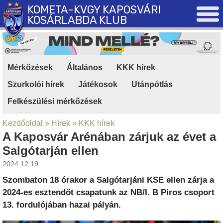
KOMETA-KVGY KAPOSVÁRI
KOSÁRLABDA KLUB
Mérkőzések
|
Általános
|
KKK hírek
|
Szurkolói hírek
|
Játékosok
|
Utánpótlás
|
Felkészülési mérkőzések
Kezdőoldal
»
Hírek
»
KKK hírek
A Kaposvár Arénában zárjuk az évet a
Salgótarján ellen
2024.12.19.
Szombaton 18 órakor a Salgótarjáni KSE ellen zárja a
2024-es esztendőt csapatunk az NB/I. B Piros csoport
13. fordulójában hazai pályán.