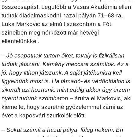
összecsapást. Legutóbb a Vasas Akadémia ellen
tudtak diadalmaskodni hazai pályán 71–68-ra.
Luka Markovic az elmúlt szezonban a Fót
színeiben megmérkőzött már hétvégi
ellenfelünkkel.
– Jó csapatnak tartom őket, tavaly is fizikálisan
tudtak játszani. Kemény meccsre számítok. Az a
jó, hogy itthon játszunk. A saját játékunkra kell
figyelnünk most is. Ha támadó- és védőoldalon is
sikerült azt hoznunk, mint eddig akkor úgy érzem
nyerni tudunk szombaton
– árulta el Markovic, aki
kiemelte, hogy szeretné győzelemmel zárni az
évet a kaposvári szurkolók előtt.
–
Sokat számít a hazai pálya, főleg nekem. Én