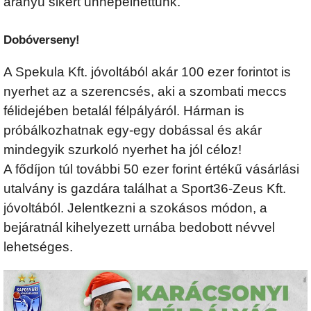
arányú sikert ünnepelhettünk.
Dobóverseny!
A Spekula Kft. jóvoltából akár 100 ezer forintot is
nyerhet az a szerencsés, aki a szombati meccs
félidejében betalál félpályáról. Hárman is
próbálkozhatnak egy-egy dobással és akár
mindegyik szurkoló nyerhet ha jól céloz!
A fődíjon túl további 50 ezer forint értékű vásárlási
utalvány is gazdára találhat a Sport36-Zeus Kft.
jóvoltából. Jelentkezni a szokásos módon, a
bejáratnál kihelyezett urnába bedobott névvel
lehetséges.