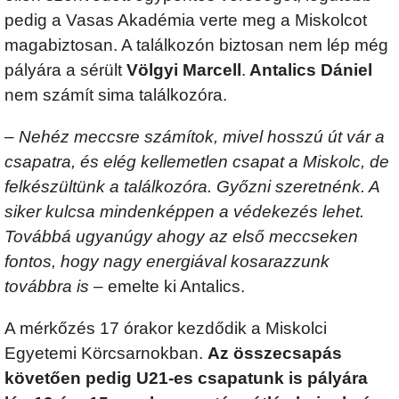
pedig a Vasas Akadémia verte meg a Miskolcot
magabiztosan. A találkozón biztosan nem lép még
pályára a sérült
Völgyi Marcell
.
Antalics Dániel
nem számít sima találkozóra.
–
Nehéz meccsre számítok, mivel hosszú út vár a
csapatra, és elég kellemetlen csapat a Miskolc, de
felkészültünk a találkozóra. Győzni szeretnénk. A
siker kulcsa mindenképpen a védekezés lehet.
Továbbá ugyanúgy ahogy az első meccseken
fontos, hogy nagy energiával kosarazzunk
továbbra is
– emelte ki Antalics.
A mérkőzés 17 órakor kezdődik a Miskolci
Egyetemi Körcsarnokban.
Az összecsapás
követően pedig U21-es csapatunk is pályára