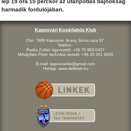
lép 19 óra 15 perckor az utánpótlás bajnokság
harmadik fordulójában.
Kaposvári Kosárlabda Klub
Cím: 7400 Kaposvár, Arany János utca 97.
Telefon:
Puska Zoltán ügyvezető: +36 70 953 0427
Mihályfalvi Péter technikai vezető: +36 20 261 6820
E-mail: kaposvarikk@gmail.com
Honlap: www.delfinek.hu