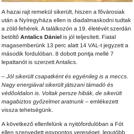
A hazai rajt remekül sikerült, hiszen a fővárosiak
után a Nyíregyháza ellen is diadalmaskodni tudtak
a zöld-fehérek. A találkozón a 19. életévét szerdán
betöltő
Antalics Dániel
is jól teljesített. Fiatal
magasemberünk 13 perc alatt 14 VAL-t jegyzett a
második fordulóban. 8 dobott pontja mellé 7
lepattanót is szerzett Antalics.
–
Jól sikerült csapatként és egyénileg is a meccs.
Nagy energiával sikerült játszani támadó és
védőoldalon is. Voltak persze hibák, de sikerült
magabiztos győzelmet aratnunk
– emlékezett
vissza tehetségünk.
A következő ellenfelünk a nyitófordulóban a Fót
ellen szenvedett egypontos vereséget, legutóbb