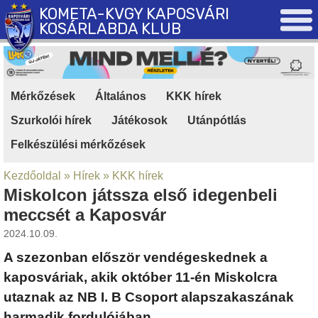
KOMETA-KVGY KAPOSVÁRI
KOSÁRLABDA KLUB
Mérkőzések
|
Általános
|
KKK hírek
|
Szurkolói hírek
|
Játékosok
|
Utánpótlás
|
Felkészülési mérkőzések
Kezdőoldal
»
Hírek
»
KKK hírek
Miskolcon játssza első idegenbeli
meccsét a Kaposvár
2024.10.09.
A szezonban először vendégeskednek a
kaposváriak, akik október 11-én Miskolcra
utaznak az NB I. B Csoport alapszakaszának
harmadik fordulójában.