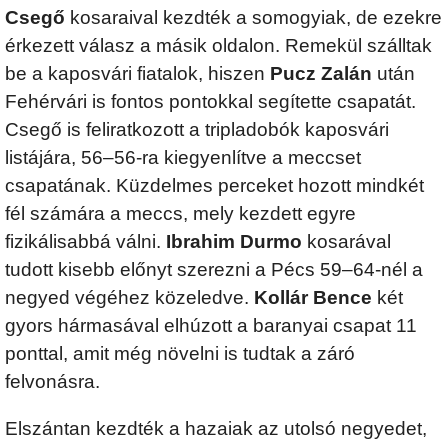
Csegő
kosaraival kezdték a somogyiak, de ezekre
érkezett válasz a másik oldalon. Remekül szálltak
be a kaposvári fiatalok, hiszen
Pucz Zalán
után
Fehérvári is fontos pontokkal segítette csapatát.
Csegő is feliratkozott a tripladobók kaposvári
listájára, 56–56-ra kiegyenlítve a meccset
csapatának. Küzdelmes perceket hozott mindkét
fél számára a meccs, mely kezdett egyre
fizikálisabbá válni.
Ibrahim Durmo
kosarával
tudott kisebb előnyt szerezni a Pécs 59–64-nél a
negyed végéhez közeledve.
Kollár Bence
két
gyors hármasával elhúzott a baranyai csapat 11
ponttal, amit még növelni is tudtak a záró
felvonásra.
Elszántan kezdték a hazaiak az utolsó negyedet,