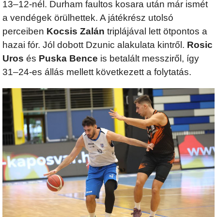
13–12-nél. Durham faultos kosara után már ismét
a vendégek örülhettek. A játékrész utolsó
perceiben
Kocsis Zalán
triplájával lett ötpontos a
hazai fór. Jól dobott Dzunic alakulata kintről.
Rosic
Uros
és
Puska Bence
is betalált messziről, így
31–24-es állás mellett következett a folytatás.