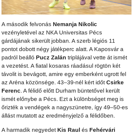
A második felvonás
Nemanja Nikolic
vezényletével az NKA Universitas Pécs
gárdájának sikerült jobban. A szerb légiós 11
pontot dobott négy játékperc alatt. A Kaposvár a
padról beálló
Pucz Zalán
triplájával vette át ismét
a vezetést. A fiatal kosaras ráadásul rögtön két
távolit is bevágott, amire egy emberként ugrott fel
az Aréna közönsége. 43–39-nél kért időt
Csirke
Ferenc
. A félidő előtt Durham büntetővel került
ismét előnybe a Pécs. Ezt a különbséget meg is
őrizték a vendégek a nagyszünetre, így 49–50-es
állást mutatott az eredményjelző a félidőben.
A harmadik negyedet
Kis Raul
és
Fehérvári