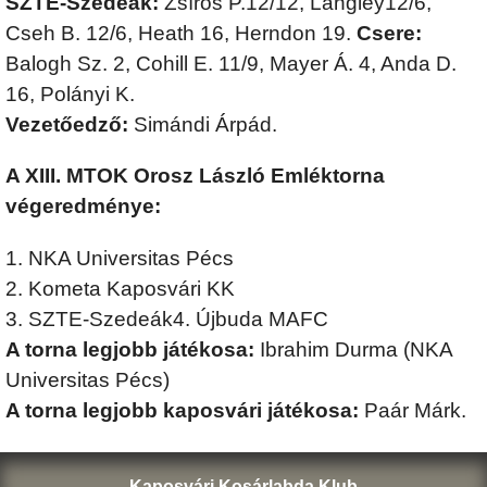
SZTE-Szedeák:
Zsíros P.12/12, Langley12/6,
Cseh B. 12/6, Heath 16, Herndon 19.
Csere:
Balogh Sz. 2, Cohill E. 11/9, Mayer Á. 4, Anda D.
16, Polányi K.
Vezetőedző:
Simándi Árpád.
A XIII. MTOK Orosz László Emléktorna
végeredménye:
1. NKA Universitas Pécs
2. Kometa Kaposvári KK
3. SZTE-Szedeák4. Újbuda MAFC
A torna legjobb játékosa:
Ibrahim Durma (NKA
Universitas Pécs)
A torna legjobb kaposvári játékosa:
Paár Márk.
Kaposvári Kosárlabda Klub