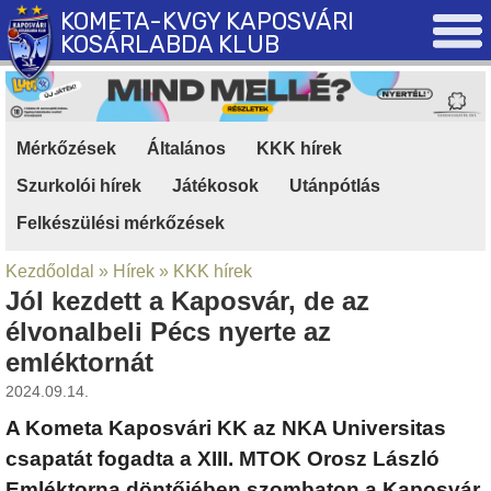
KOMETA-KVGY KAPOSVÁRI
KOSÁRLABDA KLUB
Mérkőzések
|
Általános
|
KKK hírek
|
Szurkolói hírek
|
Játékosok
|
Utánpótlás
|
Felkészülési mérkőzések
Kezdőoldal
»
Hírek
»
KKK hírek
Jól kezdett a Kaposvár, de az
élvonalbeli Pécs nyerte az
emléktornát
2024.09.14.
A Kometa Kaposvári KK az NKA Universitas
csapatát fogadta a XIII. MTOK Orosz László
Emléktorna döntőjében szombaton a Kaposvár