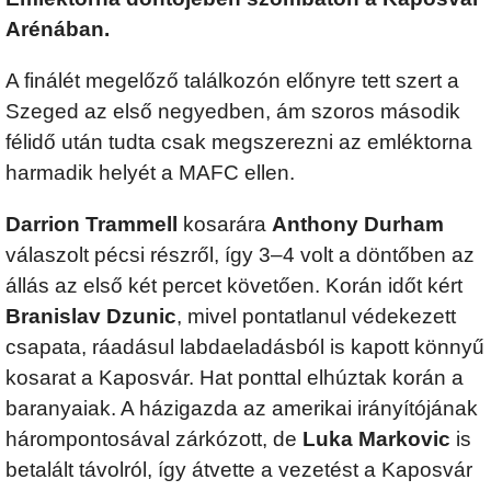
Arénában.
A finálét megelőző találkozón előnyre tett szert a
Szeged az első negyedben, ám szoros második
félidő után tudta csak megszerezni az emléktorna
harmadik helyét a MAFC ellen.
Darrion Trammell
kosarára
Anthony Durham
válaszolt pécsi részről, így 3–4 volt a döntőben az
állás az első két percet követően. Korán időt kért
Branislav Dzunic
, mivel pontatlanul védekezett
csapata, ráadásul labdaeladásból is kapott könnyű
kosarat a Kaposvár. Hat ponttal elhúztak korán a
baranyaiak. A házigazda az amerikai irányítójának
hárompontosával zárkózott, de
Luka Markovic
is
betalált távolról, így átvette a vezetést a Kaposvár