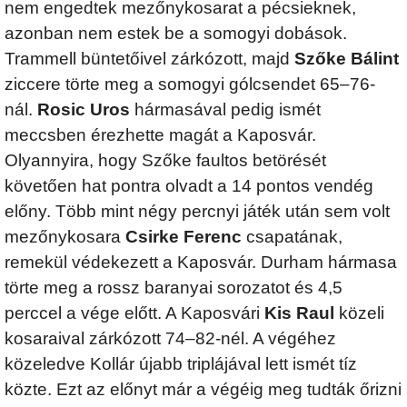
nem engedtek mezőnykosarat a pécsieknek,
azonban nem estek be a somogyi dobások.
Trammell büntetőivel zárkózott, majd
Szőke Bálint
ziccere törte meg a somogyi gólcsendet 65–76-
nál.
Rosic Uros
hármasával pedig ismét
meccsben érezhette magát a Kaposvár.
Olyannyira, hogy Szőke faultos betörését
követően hat pontra olvadt a 14 pontos vendég
előny. Több mint négy percnyi játék után sem volt
mezőnykosara
Csirke Ferenc
csapatának,
remekül védekezett a Kaposvár. Durham hármasa
törte meg a rossz baranyai sorozatot és 4,5
perccel a vége előtt. A Kaposvári
Kis Raul
közeli
kosaraival zárkózott 74–82-nél. A végéhez
közeledve Kollár újabb triplájával lett ismét tíz
közte. Ezt az előnyt már a végéig meg tudták őrizni