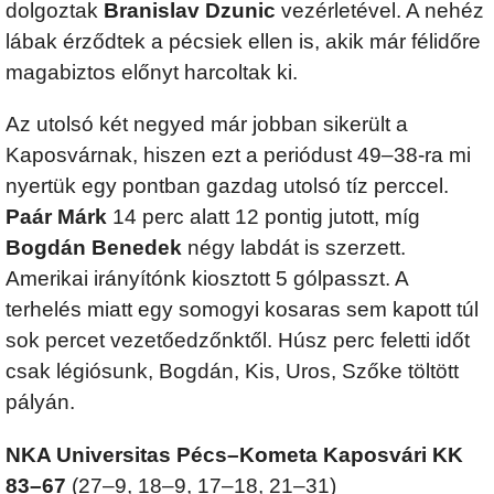
dolgoztak
Branislav Dzunic
vezérletével. A nehéz
lábak érződtek a pécsiek ellen is, akik már félidőre
magabiztos előnyt harcoltak ki.
Az utolsó két negyed már jobban sikerült a
Kaposvárnak, hiszen ezt a periódust 49–38-ra mi
nyertük egy pontban gazdag utolsó tíz perccel.
Paár Márk
14 perc alatt 12 pontig jutott, míg
Bogdán Benedek
négy labdát is szerzett.
Amerikai irányítónk kiosztott 5 gólpasszt. A
terhelés miatt egy somogyi kosaras sem kapott túl
sok percet vezetőedzőnktől. Húsz perc feletti időt
csak légiósunk, Bogdán, Kis, Uros, Szőke töltött
pályán.
NKA Universitas Pécs–Kometa Kaposvári KK
83–67
(27–9, 18–9, 17–18, 21–31)