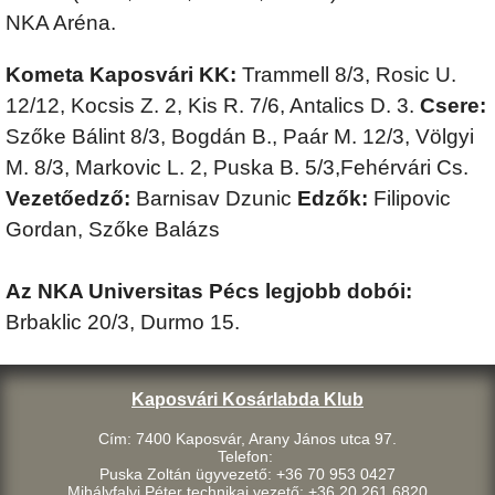
NKA Aréna.
Kometa Kaposvári KK:
Trammell 8/3, Rosic U.
12/12, Kocsis Z. 2, Kis R. 7/6, Antalics D. 3.
Csere:
Szőke Bálint 8/3, Bogdán B., Paár M. 12/3, Völgyi
M. 8/3, Markovic L. 2, Puska B. 5/3,Fehérvári Cs.
Vezetőedző:
Barnisav Dzunic
Edzők:
Filipovic
Gordan, Szőke Balázs
Az NKA Universitas Pécs legjobb dobói:
Brbaklic 20/3, Durmo 15.
Kaposvári Kosárlabda Klub
Cím: 7400 Kaposvár, Arany János utca 97.
Telefon:
Puska Zoltán ügyvezető: +36 70 953 0427
Mihályfalvi Péter technikai vezető: +36 20 261 6820