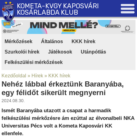
KOMETA-KVGY KAPOSVÁRI
KOSÁRLABDA KLUB
Mérkőzések
|
Általános
|
KKK hírek
|
Szurkolói hírek
|
Játékosok
|
Utánpótlás
|
Felkészülési mérkőzések
Kezdőoldal
»
Hírek
»
KKK hírek
Nehéz lábbal érkeztünk Baranyába,
egy félidőt sikerült megnyerni
2024.08.30.
Ismét Baranyába utazott a csapat a harmadik
felkészülési mérkőzésre ám ezúttal az élvonalbeli NKA
Universitas Pécs volt a Kometa Kaposvári KK
ellenfele.