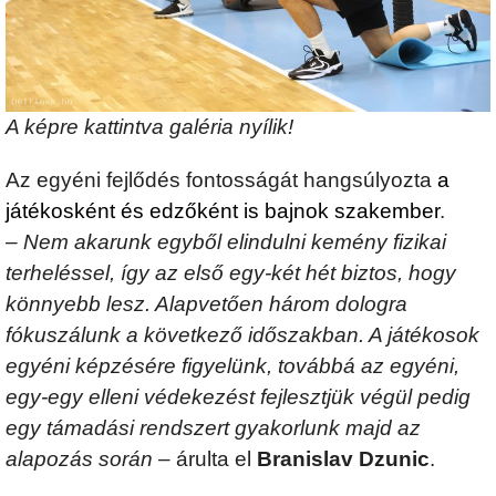
A képre kattintva galéria nyílik!
Az egyéni fejlődés fontosságát hangsúlyozta
a
játékosként és edzőként is bajnok szakember
.
–
Nem akarunk egyből elindulni kemény fizikai
terheléssel, így az első egy-két hét biztos, hogy
könnyebb lesz. Alapvetően három dologra
fókuszálunk a következő időszakban. A játékosok
egyéni képzésére figyelünk, továbbá az egyéni,
egy-egy elleni védekezést fejlesztjük végül pedig
egy támadási rendszert gyakorlunk majd az
alapozás során
– árulta el
Branislav Dzunic
.