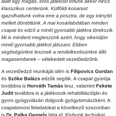
alatt egy magas, erős játékost értünk akkor nincs
klasszikus centerünk. Külföldi kosarast
igazolhattunk volna erre a posztra, de egy irányító
mellett döntöttünk. A mai kosárlabdában minden
csapat és edző a minél gyorsabb játékra törekszik.
Mi is mindent megteszünk azért, hogy sikerüljön
minél gyorsabb játékot játszani. Ebben
segítségünkre lesznek a rendelkezésünkre álló
magasemberek
– vélekedett vezetőedzőnk.
A vezetőedző munkáját idén is
Filipovics Gordan
és
Szőke Balázs
edzők segítik. A csapat gyúrója
továbbra is
Horváth Tamás
lesz, valamint
Fekete
Judit
továbbra is a játékosok rehabilitációján és
gyors gyógyulásán dolgozik gyógytornászként. A
csapatorvosi feladatokat a következő szezonban
is
Dr. Palka Gergely
látja el. Klubunk technikai