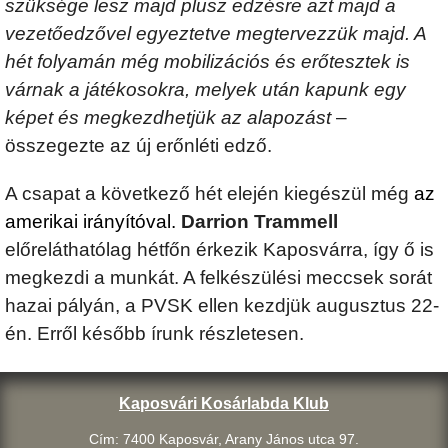
szüksége lesz majd plusz edzésre azt majd a
vezetőedzővel egyeztetve megtervezzük majd. A
hét folyamán még mobilizációs és erőtesztek is
várnak a játékosokra, melyek után kapunk egy
képet és megkezdhetjük az alapozást
–
összegezte az új erőnléti edző.
A csapat a következő hét elején kiegészül még
az
amerikai irányítóval.
Darrion Trammell
előreláthatólag hétfőn érkezik Kaposvárra, így ő is
megkezdi a munkát. A felkészülési meccsek sorát
hazai pályán, a PVSK ellen kezdjük augusztus 22-
én. Erről később írunk részletesen.
Kaposvári Kosárlabda Klub
Cím: 7400 Kaposvár, Arany János utca 97.