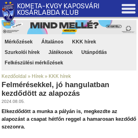
KOMETA-KVGY KAPOSVÁRI
KOSÁRLABDA KLUB
Mérkőzések
|
Általános
|
KKK hírek
|
Szurkolói hírek
|
Játékosok
|
Utánpótlás
|
Felkészülési mérkőzések
Kezdőoldal
»
Hírek
»
KKK hírek
Felmérésekkel, jó hangulatban
kezdődött az alapozás
2024.08.05.
Elkezdődött a munka a pályán is, megkezdte az
alapozást a csapat hétfőn reggel a hamarosan kezdődő
szezonra.