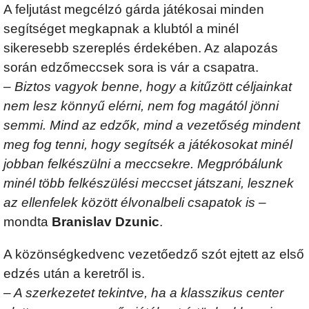
A feljutást megcélzó gárda játékosai minden
segítséget megkapnak a klubtól a minél
sikeresebb szereplés érdekében. Az alapozás
során edzőmeccsek sora is vár a csapatra.
–
Biztos vagyok benne, hogy a kitűzött céljainkat
nem lesz könnyű elérni, nem fog magától jönni
semmi. Mind az edzők, mind a vezetőség mindent
meg fog tenni, hogy segítsék a játékosokat minél
jobban felkészülni a meccsekre. Megpróbálunk
minél több felkészülési meccset játszani, lesznek
az ellenfelek között élvonalbeli csapatok is
–
mondta
Branislav Dzunic
.
A közönségkedvenc vezetőedző szót ejtett az első
edzés után a keretről is.
–
A szerkezetet tekintve, ha a klasszikus center