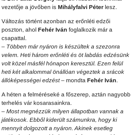
vezetője a jövőben is
Mihályfalvi Péter
lesz.
Változás történt azonban az erőnléti edzői
poszton, ahol
Fehér Iván
foglalkozik már a
csapattal.
–
Többen már nyáron is készültek a szezonra
velem. Heti három erőnléti és öt labdás edzésünk
volt közel másfél hónapon keresztül. Ezen felül
heti két alkalommal önállóan végeztek a srácok
állóképességei edzést
– mondta
Fehér Iván
.
A héten a felméréseké a főszerep, aztán nagyobb
terhelés vár kosarasainkra.
–
Most megnézzük milyen állapotban vannak a
játékosok. Ebből kiderült számunkra, hogy ki
mennyit dolgozott a nyáron. Akinek esetleg