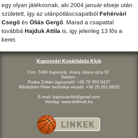
egy olyan játékosnak, aki 2004 január elseje után
született, így az utánpótláscsapatból
Fehérvári
Csegő
és
Óliás Gergő
. Marad a csapattal
továbbá
Hajduk Attila
is, így jelenleg 13 fős a
keret.
Kaposvári Kosárlabda Klub
Cím: 7400 Kaposvár, Arany János utca 97.
Telefon:
Puska Zoltán ügyvezető: +36 70 953 0427
Mihályfalvi Péter technikai vezető: +36 20 261 6820
E-mail: kaposvarikk@gmail.com
Honlap: www.delfinek.hu