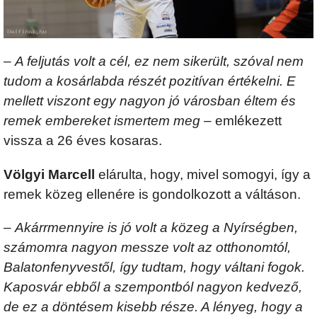
–
A feljutás volt a cél, ez nem sikerült, szóval nem
tudom a kosárlabda részét pozitívan értékelni. E
mellett viszont egy nagyon jó városban éltem és
remek embereket ismertem meg
– emlékezett
vissza a 26 éves kosaras.
Völgyi Marcell
elárulta, hogy, mivel somogyi, így a
remek közeg ellenére is gondolkozott a váltáson.
–
Akárrmennyire is jó volt a közeg a Nyírségben,
számomra nagyon messze volt az otthonomtól,
Balatonfenyvestől, így tudtam, hogy váltani fogok.
Kaposvár ebből a szempontból nagyon kedvező,
de ez a döntésem kisebb része. A lényeg, hogy a