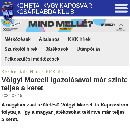
KOMETA-KVGY KAPOSVÁRI
KOSÁRLABDA KLUB
Mérkőzések
|
Általános
|
KKK hírek
|
Szurkolói hírek
|
Játékosok
|
Utánpótlás
|
Felkészülési mérkőzések
Kezdőoldal
»
Hírek
»
KKK hírek
Völgyi Marcell igazolásával már szinte
teljes a keret
2024.07.15.
A nagykanizsai születésű Völgyi Marcell is Kaposváron
folytatja, így a magyar játékosokat tekintve már teljes
a keret.