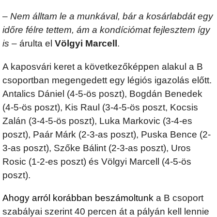
–
Nem álltam le a munkával, bár a kosárlabdát egy
időre félre tettem, ám a kondíciómat fejlesztem így
is
– árulta el
Völgyi Marcell
.
A kaposvári keret a következőképpen alakul a B
csoportban megengedett egy légiós igazolás előtt.
Antalics Dániel (4-5-ös poszt), Bogdán Benedek
(4-5-ös poszt), Kis Raul (3-4-5-ös poszt, Kocsis
Zalán (3-4-5-ös poszt), Luka Markovic (3-4-es
poszt), Paár Márk (2-3-as poszt), Puska Bence (2-
3-as poszt), Szőke Bálint (2-3-as poszt), Uros
Rosic (1-2-es poszt) és Völgyi Marcell (4-5-ös
poszt).
Ahogy arról korábban beszámoltunk
a B csoport
szabályai szerint 40 percen át a pályán kell lennie