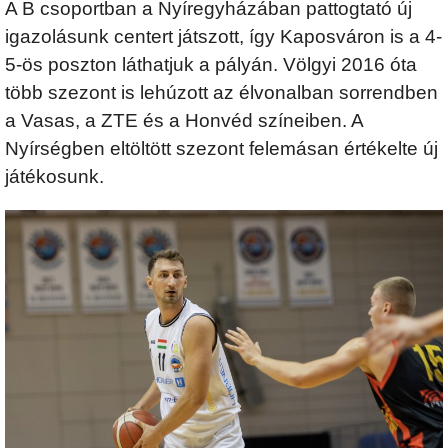
A B csoportban a Nyíregyházában pattogtató új
igazolásunk centert játszott, így Kaposváron is a 4-
5-ös poszton láthatjuk a pályán. Völgyi 2016 óta
több szezont is lehúzott az élvonalban sorrendben
a Vasas, a ZTE és a Honvéd színeiben. A
Nyírségben eltöltött szezont felemásan értékelte új
játékosunk.