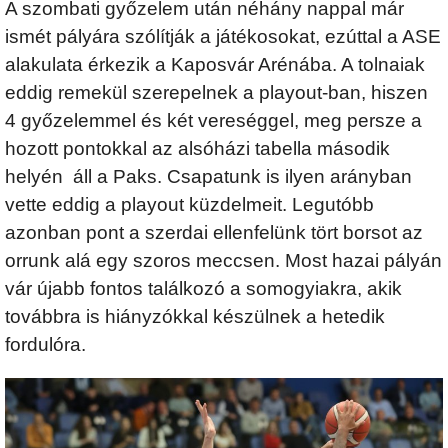
A szombati győzelem után néhány nappal már
ismét pályára szólítják a játékosokat, ezúttal a ASE
alakulata érkezik a Kaposvár Arénába. A tolnaiak
eddig remekül szerepelnek a playout-ban, hiszen
4 győzelemmel és két vereséggel, meg persze a
hozott pontokkal az alsóházi tabella második
helyén áll a Paks. Csapatunk is ilyen arányban
vette eddig a playout küzdelmeit. Legutóbb
azonban pont a szerdai ellenfelünk tört borsot az
orrunk alá egy szoros meccsen. Most hazai pályán
vár újabb fontos találkozó a somogyiakra, akik
továbbra is hiányzókkal készülnek a hetedik
fordulóra.