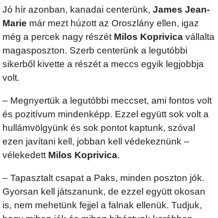
Jó hír azonban, kanadai centerünk,
James Jean-
Marie
már mezt húzott az Oroszlány ellen, igaz
még a percek nagy részét
Milos Koprivica
vállalta
magasposzton. Szerb centerünk a legutóbbi
sikerből kivette a részét a meccs egyik legjobbja
volt.
– Megnyertük a legutóbbi meccset, ami fontos volt
és pozitívum mindenképp. Ezzel együtt sok volt a
hullámvölgyünk és sok pontot kaptunk, szóval
ezen javítani kell, jobban kell védekeznünk –
vélekedett
Milos Koprivica
.
– Tapasztalt csapat a Paks, minden poszton jók.
Gyorsan kell játszanunk, de ezzel együtt okosan
is, nem mehetünk fejjel a falnak ellenük. Tudjuk,