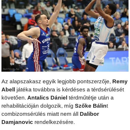
Az alapszakasz egyik legjobb pontszerzője,
Remy
Abell
játéka továbbra is kérdéses a térdsérülését
követően.
Antalics Dániel
térdműtétje után a
rehabilitációján dolgozik, míg
Szőke Bálin
t
combizomsérülés miatt nem áll
Dalibor
Damjanovic
rendelkezésére.