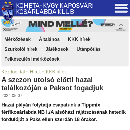
KOMETA-KVGY KAPOSVÁRI
KOSÁRLABDA KLUB
Mérkőzések
|
Általános
|
KKK hírek
|
Szurkolói hírek
|
Játékosok
|
Utánpótlás
|
Felkészülési mérkőzések
Kezdőoldal
»
Hírek
»
KKK hírek
A szezon utolsó előtti hazai
találkozóján a Paksot fogadjuk
2024.05.07.
Hazai pályán folytatja csapatunk a Tippmix
férfikosárlabda NB I./A alsóházi rájátszásának hetedik
fordulóját a Paks ellen szerdán 18 órakor.