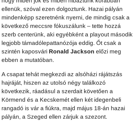
hogy miben jók és miben hibáztunk korábban
ellenük, szóval ezen dolgoztunk. Hazai pályán
mindenképp szeretnénk nyerni, de mindig csak a
következő meccsre fókuszálunk – tette hozzá
szerb centerünk, aki egyébként a playout második
legjobb támadólepattanózója eddig. Őt csak a
szintén kaposvári
Ronald Jackson
előzi meg
ebben a mutatóban.
A csapat tehát megkezdi az alsóházi rájátszás
hajráját, hiszen az utolsó négy találkozó
következik, ráadásul a szerdait követően a
Körmend és a Kecskemét ellen két idegenbeli
rangadó is vár a fiúkra, majd május 18-án hazai
pályán, a Szeged ellen zárjuk a szezont.