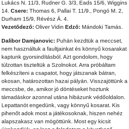
Lukács N. 11/3, Rudner G. 3/3, Eads 15/6, Wiggins
14.
Csere:
Thomas 6, Pallai T. 11/9., Pongó M. 2,
Durham 15/9, Révész Á. 4.
Vezetődező:
Oliver Vidin
Edző:
Mándoki Tamás.
Dalibor Damjanovic:
Puhán kezdtük a meccset,
nem használtuk a faultjainkat és könnyű kosarakat
kaptunk gyorsindításból. Azt gondolom, hogy
túlzottan tiszteltük a Szolnokot. Arra próbáltam
felkészíteni a csapatot, hogy játszanak bátran,
okosan, határozottan hazai pályán. Visszajöttünk a
meccsbe, de, amikor jó döntéseket hoztunk
támadáskor azonnal utána hibázunk védőoldalon.
Lepattanót engedünk, vagy könnyű kosarat. Kis
pihenőt adok most a játékosoknak, hiszen nehéz
alapszakasz van mögöttünk. Most egy kicsit