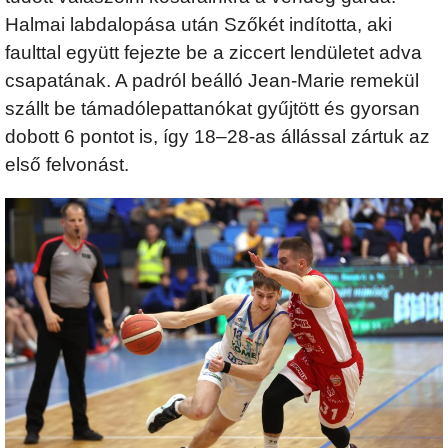
Halmai labdalopása után Szőkét indította, aki
faulttal együtt fejezte be a ziccert lendületet adva
csapatának. A padról beálló Jean-Marie remekül
szállt be támadólepattanókat gyűjtött és gyorsan
dobott 6 pontot is, így 18–28-as állással zártuk az
első felvonást.