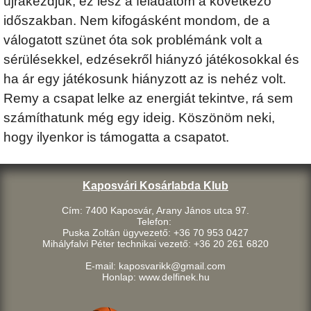
újrakezdjük, ez lesz a feladatom a következő
időszakban. Nem kifogásként mondom, de a
válogatott szünet óta sok problémánk volt a
sérülésekkel, edzésekről hiányzó játékosokkal és
ha ár egy játékosunk hiányzott az is nehéz volt.
Remy a csapat lelke az energiát tekintve, rá sem
számíthatunk még egy ideig. Köszönöm neki,
hogy ilyenkor is támogatta a csapatot.
Kaposvári Kosárlabda Klub
Cím: 7400 Kaposvár, Arany János utca 97.
Telefon:
Puska Zoltán ügyvezető: +36 70 953 0427
Mihályfalvi Péter technikai vezető: +36 20 261 6820
E-mail: kaposvarikk@gmail.com
Honlap: www.delfinek.hu