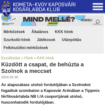
KOMETA-KVGY KAPOSVÁRI
KOSÁRLABDA KLUB
Mérkőzések
|
Általános
|
KKK hírek
|
Szurkolói hírek
|
Játékosok
|
Utánpótlás
|
Felkészülési mérkőzések
Kezdőoldal
»
Hírek
»
KKK hírek
Küzdött a csapat, de behúzta a
Szolnok a meccset
2024.03.30.
Az alapszakasz utolsó fordulójában a Szolnokot
fogadtuk szombaton a Kaposvár Arénában a Tippmix
férfikosárlabda NB I./A csoportjának utolsó,
huszonhatodik fordulójában.