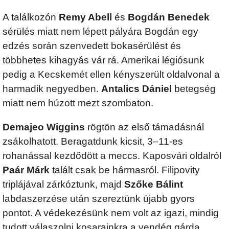
A találkozón
Remy Abell
és
Bogdán Benedek
sérülés miatt nem lépett pályára Bogdán egy
edzés során szenvedett bokasérülést és
többhetes kihagyás vár rá. Amerikai légiósunk
pedig a Kecskemét ellen kényszerült oldalvonal a
harmadik negyedben.
Antalics Dániel
betegség
miatt nem húzott mezt szombaton.
Demajeo Wiggins
rögtön az első támadásnál
zsákolhatott. Beragatdunk kicsit, 3–11-es
rohanással kezdődött a meccs. Kaposvári oldalról
Paár Márk
talált csak be hármasról. Filipovity
triplájával zárkóztunk, majd
Szőke Bálint
labdaszerzése után szereztünk újabb gyors
pontot. A védekezésünk nem volt az igazi, mindig
tudott válaszolni kosarainkra a vendég gárda.