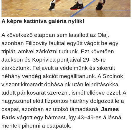
A képre kattintva galéria nyílik!
A következő etapban sem lassított az Olaj,
azonban Filipovity faulttal együtt vágott be egy
triplát, amivel zárkózni tudtunk. Ezt követően
Jackson és Koprivica pontjaival 29–35-re
zárkóztunk. Feljavult a védelmünk és sikerült
néhány vendég akciót megállítanunk. A Szolnok
viszont kimaradt dobásaink után leindításokkal
tudott pár kosarat szerezni, ismét ellépve ezzel. A
nagyszünet előtt tízpontos hátrány dolgozott le a
csapat, azonban az utolsó támadásnál
James
Eads
vágott egy hármast, így 43–49-es állásnál
mentek pihenni a csapatok.