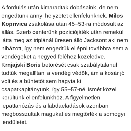
A fordulás után kimaradtak dobásaink, de nem
engedtünk annyi helyzetet ellenfelünknek.
Milos
Koprivica
zsákolása után 45–53-ra módosult az
állás. Szerb centerünk pozíciójáték után remekül
látta meg az triplánál üresen álló Jacksont aki nem
hibázott, így nem engedtük ellépni továbbra sem a
vendégeket a negyed feléhez közeledve.
K
rnjajski Boris
betörését csak szabálytalanul
tudtűk megállítani a vendég védők, ám a kosár jó
volt és a büntetőt sem hagyta ki
csapatkapitányunk, így 55–57-nél ismét közel
kerültünk ellenfelünkhöz. A figyelmetlen
lepattanózás és a labdaeladások azonban
megbosszulták magukat és megtörték a somogyi
lendületet.