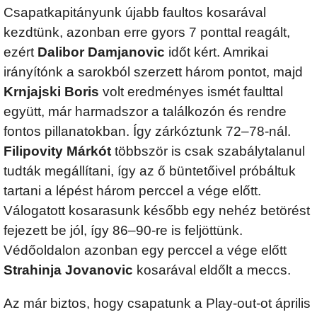
Csapatkapitányunk újabb faultos kosarával
kezdtünk, azonban erre gyors 7 ponttal reagált,
ezért
Dalibor Damjanovic
időt kért. Amrikai
irányítónk a sarokból szerzett három pontot, majd
Krnjajski Boris
volt eredményes ismét faulttal
együtt, már harmadszor a találkozón és rendre
fontos pillanatokban. Így zárkóztunk 72–78-nál.
Filipovity Márkót
többször is csak szabálytalanul
tudták megállítani, így az ő büntetőivel próbáltuk
tartani a lépést három perccel a vége előtt.
Válogatott kosarasunk később egy nehéz betörést
fejezett be jól, így 86–90-re is feljöttünk.
Védőoldalon azonban egy perccel a vége előtt
Strahinja Jovanovic
kosarával eldőlt a meccs.
Az már biztos, hogy csapatunk a Play-out-ot április