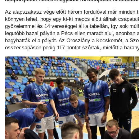
Az alapszakasz vége előtt három fordulóval már minden t
könnyen lehet, hogy egy ki-ki meccs előtt állnak csapatai
győzelemmel és 14 vereséggel áll a tabellán, így sok mú
legutóbb hazai pályán a Pécs ellen maradt alul, azonban
hagyhatták el a pályát. Az Oroszlány a Kecskemét, a Szol
összecsapáson pedig 117 pontot szórtak, mielőtt a barany