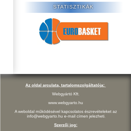
STATISZTIKÁK
Az oldal arculata, tartalomszolgáltatója:
Webgyártó Kft.
www.webgyarto.hu
A weboldal működésével kapcsolatos észrevételeket az
info@webgyarto.hu e-mail címen jelezheti.
Szerzői jog: