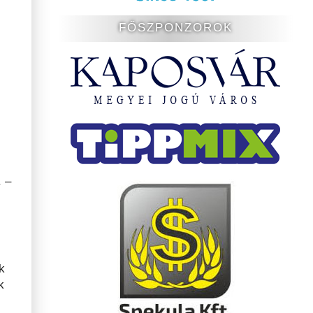
FŐSZPONZOROK
. –
k
k