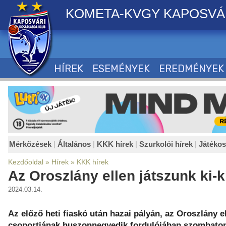
KOMETA-KVGY KAPOSVÁ
HÍREK
ESEMÉNYEK
EREDMÉNYEK
Mérkőzések
|
Általános
|
KKK hírek
|
Szurkolói hírek
|
Játéko
Kezdőoldal
»
Hírek
»
KKK hírek
Az Oroszlány ellen játszunk ki-k
2024.03.14.
Az előző heti fiaskó után hazai pályán, az Oroszlány e
csoportjának huszonnegyedik fordulójában szombaton