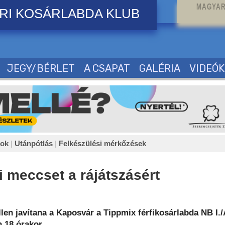
MAGYAR
RI KOSÁRLABDA KLUB
JEGY/BÉRLET
A CSAPAT
GALÉRIA
VIDEÓK
sok
|
Utánpótlás
|
Felkészülési mérkőzések
i meccset a rájátszásért
llen javítana a Kaposvár a Tippmix férfikosárlabda NB I./
 18 órakor.