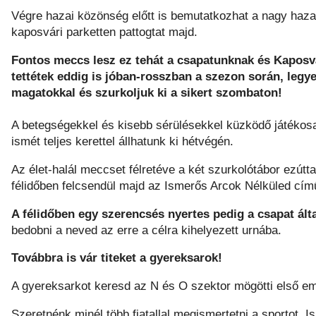
Végre hazai közönség előtt is bemutatkozhat a nagy haza
kaposvári parketten pattogtat majd.
Fontos meccs lesz ez tehát a csapatunknak és Kaposv
tettétek eddig is jóban-rosszban a szezon során, legy
magatokkal és szurkoljuk ki a sikert szombaton!
A betegségekkel és kisebb sérülésekkel küzködő játékosai
ismét teljes kerettel állhatunk ki hétvégén.
Az élet-halál meccset félretéve a két szurkolótábor ezútta
félidőben felcsendül majd az Ismerős Arcok Nélküled cím
A félidőben egy szerencsés nyertes pedig a csapat álta
bedobni a neved az erre a célra kihelyezett urnába.
Továbbra is vár titeket a gyereksarok!
A gyereksarkot keresd az N és O szektor mögötti első eme
Szeretnénk minél több fiatallal megismertetni a sportot. I