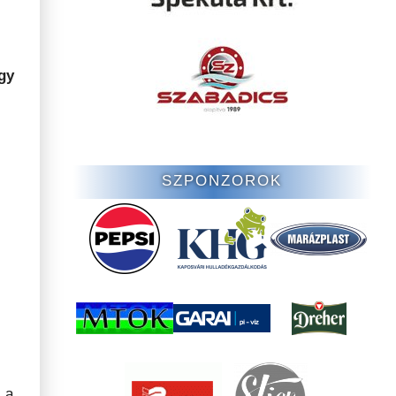
gy
SZPONZOROK
s a