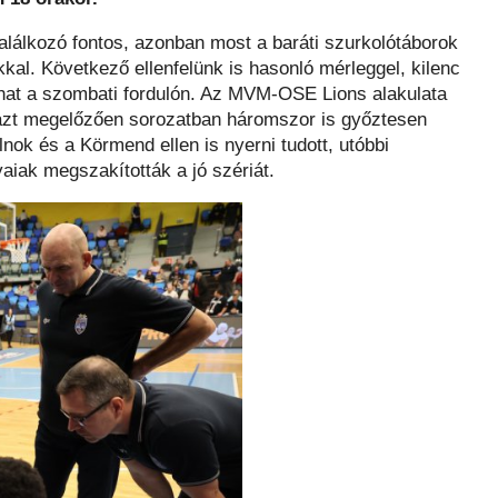
alálkozó fontos, azonban most a baráti szurkolótáborok
kkal. Következő ellenfelünk is hasonló mérleggel, kilenc
lhat a szombati fordulón. Az MVM-OSE Lions alakulata
 azt megelőzően sorozatban háromszor is győztesen
nok és a Körmend ellen is nyerni tudott, utóbbi
aiak megszakították a jó szériát.