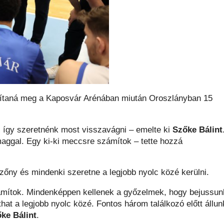
zakítaná meg a Kaposvár Arénában miután Oroszlányban 15
 így szeretnénk most visszavágni – emelte ki
Szőke Bálint
 maggal. Egy ki-ki meccsre számítok – tette hozzá
zőny és mindenki szeretne a legjobb nyolc közé kerülni.
ámítok. Mindenképpen kellenek a győzelmek, hogy bejussun
uthat a legjobb nyolc közé. Fontos három találkozó előtt állun
ke Bálint
.