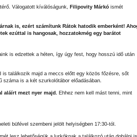
térő. Válogatott kíválóságunk,
Filipovity Márkó
ismét
árnak is, ezért számítunk Rátok hatodik emberként! Aho
etek ezúttal is hangosak, hozzatokmég egy barátot
nk is edzettek a héten, így úgy fest, hogy hosszú idő után
l is találkozik majd a meccs előtt egy közös főzésre, sőt
ű száma is a két szurkolótábor előadásában.
l aláírt mezt nyer majd.
Ehhez nem kell mást tenni, mint
leti büfével szembeni jelölt helyiségben 17:30-tól.
smét lesz lehetőségük a lurkóknak a találkozó után dobálni i