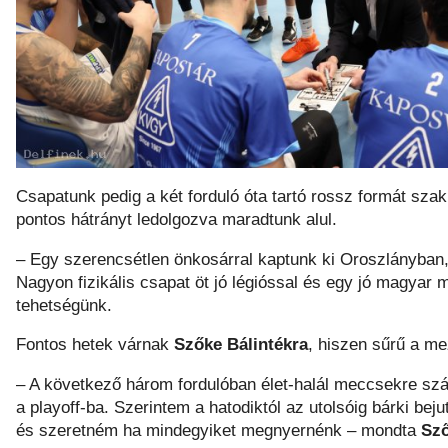
Csapatunk pedig a két forduló óta tartó rossz formát s
pontos hátrányt ledolgozva maradtunk alul.
– Egy szerencsétlen önkosárral kaptunk ki Oroszlányban,
Nagyon fizikális csapat öt jó légióssal és egy jó magyar
tehetségünk.
Fontos hetek várnak
Szőke Bálintékra
, hiszen sűrű a me
– A következő három fordulóban élet-halál meccsekre sz
a playoff-ba. Szerintem a hatodiktól az utolsóig bárki bej
és szeretném ha mindegyiket megnyernénk – mondta
Sző