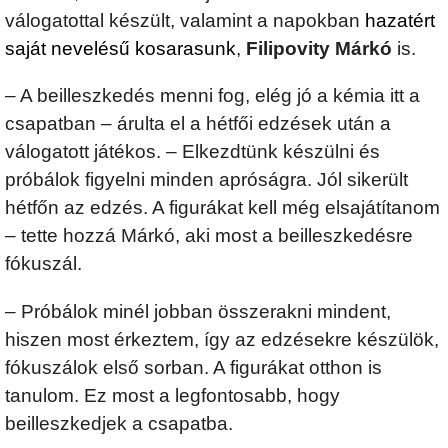
válogatottal készült, valamint a napokban
hazatért
saját nevelésű kosarasunk
,
Filipovity Márkó
is.
– A beilleszkedés menni fog, elég jó a kémia itt a
csapatban – árulta el a hétfői edzések után a
válogatott játékos. – Elkezdtünk készülni és
próbálok figyelni minden apróságra. Jól sikerült
hétfőn az edzés. A figurákat kell még elsajátítanom
– tette hozzá Márkó, aki most a beilleszkedésre
fókuszál.
– Próbálok minél jobban összerakni mindent,
hiszen most érkeztem, így az edzésekre készülök,
fókuszálok első sorban. A figurákat otthon is
tanulom. Ez most a legfontosabb, hogy
beilleszkedjek a csapatba.