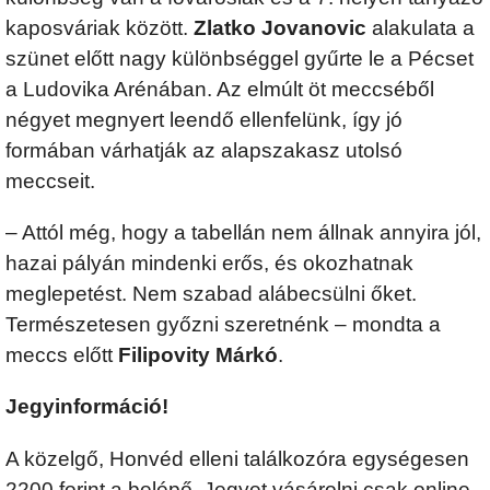
kaposváriak között.
Zlatko Jovanovic
alakulata a
szünet előtt nagy különbséggel gyűrte le a Pécset
a Ludovika Arénában. Az elmúlt öt meccséből
négyet megnyert leendő ellenfelünk, így jó
formában várhatják az alapszakasz utolsó
meccseit.
– Attól még, hogy a tabellán nem állnak annyira jól,
hazai pályán mindenki erős, és okozhatnak
meglepetést. Nem szabad alábecsülni őket.
Természetesen győzni szeretnénk – mondta a
meccs előtt
Filipovity Márkó
.
Jegyinformáció!
A közelgő, Honvéd elleni találkozóra egységesen
2200 forint a belépő. Jegyet vásárolni csak online