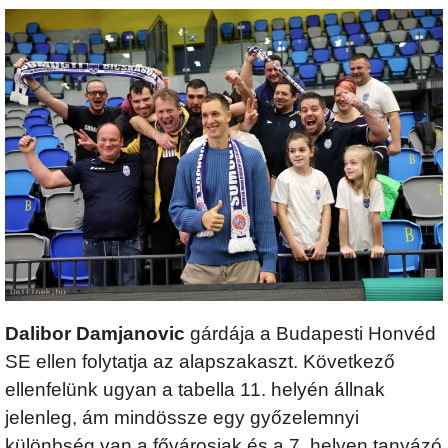
Dalibor Damjanovic
gárdája a Budapesti Honvéd
SE ellen folytatja az alapszakaszt. Következő
ellenfelünk ugyan a tabella 11. helyén állnak
jelenleg, ám mindössze egy győzelemnyi
különbség van a fővárosiak és a 7. helyen tanyázó