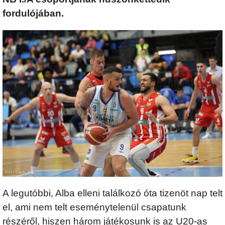
fordulójában.
A legutóbbi, Alba elleni találkozó óta tizenöt nap telt
el, ami nem telt eseménytelenül csapatunk
részéről, hiszen három játékosunk is az U20-as