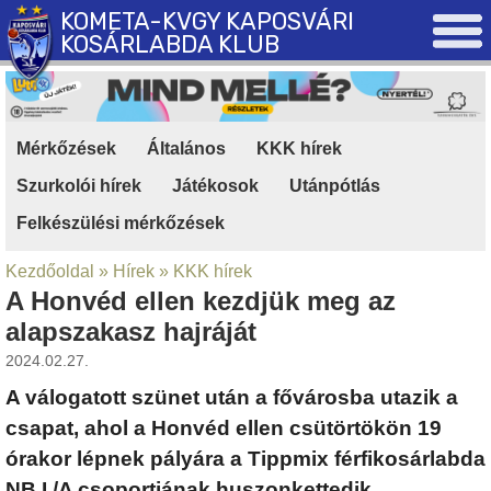
KOMETA-KVGY KAPOSVÁRI
KOSÁRLABDA KLUB
Mérkőzések
|
Általános
|
KKK hírek
|
Szurkolói hírek
|
Játékosok
|
Utánpótlás
|
Felkészülési mérkőzések
Kezdőoldal
»
Hírek
»
KKK hírek
A Honvéd ellen kezdjük meg az
alapszakasz hajráját
2024.02.27.
A válogatott szünet után a fővárosba utazik a
csapat, ahol a Honvéd ellen csütörtökön 19
órakor lépnek pályára a Tippmix férfikosárlabda
NB I./A csoportjának huszonkettedik