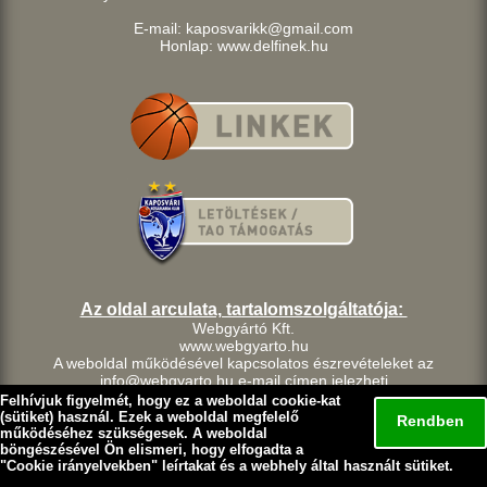
E-mail: kaposvarikk@gmail.com
Honlap: www.delfinek.hu
Az oldal arculata, tartalomszolgáltatója:
Webgyártó Kft.
www.webgyarto.hu
A weboldal működésével kapcsolatos észrevételeket az
info@webgyarto.hu e-mail címen jelezheti.
Szerzői jog:
Felhívjuk figyelmét, hogy ez a weboldal cookie-kat
A delfinek.hu weboldalon található tartalom a Kaposvári Kosárlabda
(sütiket) használ. Ezek a weboldal megfelelő
Rendben
Klub szellemi tulajdona.
működéséhez szükségesek. A weboldal
böngészésével Ön elismeri, hogy elfogadta a
A Kaposvári Kosárlabda Klub fenntart minden, a lap bármely
"
Cookie irányelvekben
" leírtakat és a webhely által használt sütiket.
részének bármilyen módszerrel, technikával történő másolásával
és terjesztésével kapcsolatos jogot.