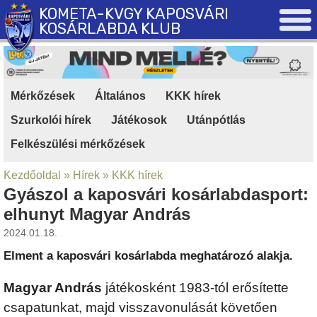
KOMETA-KVGY KAPOSVÁRI
KOSÁRLABDA KLUB
Mérkőzések
|
Általános
|
KKK hírek
|
Szurkolói hírek
|
Játékosok
|
Utánpótlás
|
Felkészülési mérkőzések
Kezdőoldal
»
Hírek
»
KKK hírek
Gyászol a kaposvári kosárlabdasport:
elhunyt Magyar András
2024.01.18.
Elment a kaposvári kosárlabda meghatározó alakja.
Magyar András
játékosként 1983-tól erősítette
csapatunkat, majd visszavonulását követően