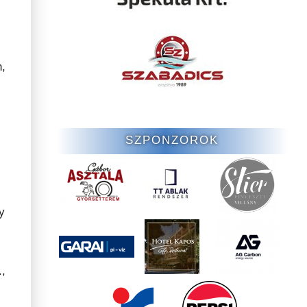
n,
SZPONZOROK
y
,