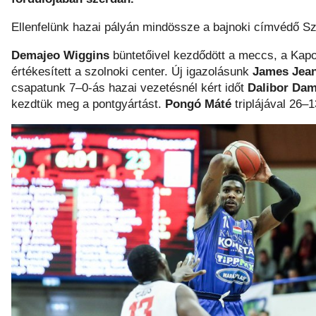
Ellenfelünk hazai pályán mindössze a bajnoki címvédő Szo
Demajeo Wiggins
büntetőivel kezdődött a meccs, a Kap
értékesített a szolnoki center. Új igazolásunk
James Jean
csapatunk 7–0-ás hazai vezetésnél kért időt
Dalibor Dam
kezdtük meg a pontgyártást.
Pongó Máté
triplájával 26–1