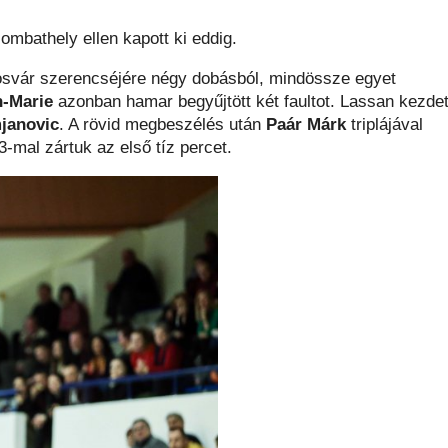
mbathely ellen kapott ki eddig.
osvár szerencséjére négy dobásból, mindössze egyet
-Marie
azonban hamar begyűjtött két faultot. Lassan kezdet
janovic
. A rövid megbeszélés után
Paár Márk
triplájával
3-mal zártuk az első tíz percet.