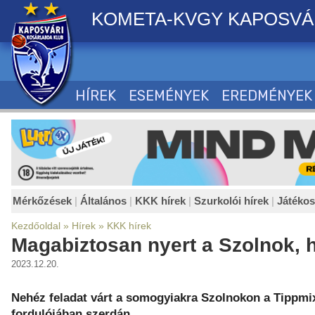
KOMETA-KVGY KAPOSVÁ
HÍREK
ESEMÉNYEK
EREDMÉNYEK
Mérkőzések
|
Általános
|
KKK hírek
|
Szurkolói hírek
|
Játéko
Kezdőoldal
»
Hírek
»
KKK hírek
Magabiztosan nyert a Szolnok, 
2023.12.20.
Nehéz feladat várt a somogyiakra Szolnokon a Tippmix
fordulójában szerdán.