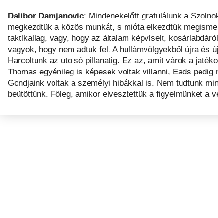
Dalibor Damjanovic
: Mindenekelőtt gratulálunk a Szoln
megkezdtük a közös munkát, s mióta elkezdtük megismer
taktikailag, vagy, hogy az általam képviselt, kosárlabdáró
vagyok, hogy nem adtuk fel. A hullámvölgyekből újra és ú
Harcoltunk az utolsó pillanatig. Ez az, amit várok a ját
Thomas egyénileg is képesek voltak villanni, Eads pedig n
Gondjaink voltak a személyi hibákkal is. Nem tudtunk mind
beütöttünk. Főleg, amikor elvesztettük a figyelmünket a 