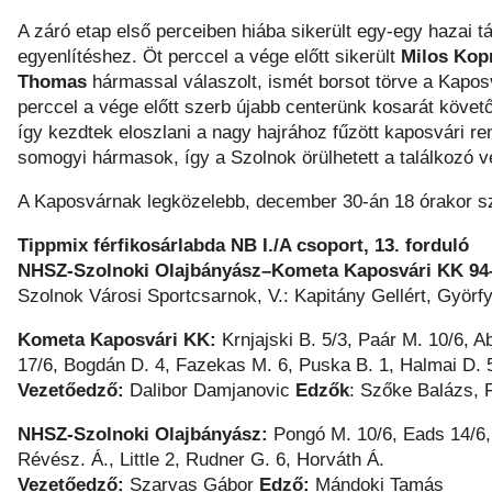
A záró etap első perceiben hiába sikerült egy-egy hazai 
egyenlítéshez. Öt perccel a vége előtt sikerült
Milos Kopr
Thomas
hármassal válaszolt, ismét borsot törve a Kaposvá
perccel a vége előtt szerb újabb centerünk kosarát követ
így kezdtek eloszlani a nagy hajrához fűzött kaposvári
somogyi hármasok, így a Szolnok örülhetett a találkozó v
A Kaposvárnak legközelebb, december 30-án 18 órakor sz
Tippmix férfikosárlabda NB I./A csoport, 13. forduló
NHSZ-Szolnoki Olajbányász–Kometa Kaposvári KK 94
Szolnok Városi Sportcsarnok, V.: Kapitány Gellért, Györ
Kometa Kaposvári KK:
Krnjajski B. 5/3, Paár M. 10/6, A
17/6, Bogdán D. 4, Fazekas M. 6, Puska B. 1, Halmai D. 
Vezetőedző:
Dalibor Damjanovic
Edzők
: Szőke Balázs, 
NHSZ-Szolnoki Olajbányász:
Pongó M. 10/6, Eads 14/6,
Révész. Á., Little 2, Rudner G. 6, Horváth Á.
Vezetőedző:
Szarvas Gábor
Edző:
Mándoki Tamás