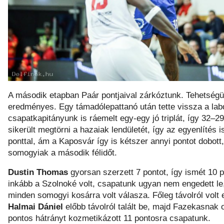
A második etapban Paár pontjaival zárkóztunk. Tehetségünk
eredményes. Egy támadólepattanó után tette vissza a lab
csapatkapitányunk is ráemelt egy-egy jó triplát, így 32–2
sikerült megtörni a hazaiak lendületét, így az egyenlítés i
ponttal, ám a Kaposvár így is kétszer annyi pontot dobott
somogyiak a második félidőt.
Dustin Thomas
gyorsan szerzett 7 pontot, így ismét 10 po
inkább a Szolnoké volt, csapatunk ugyan nem engedett le
minden somogyi kosárra volt válasza. Főleg távolról vol
Halmai Dániel
előbb távolról talált be, majd Fazekasnak o
pontos hátrányt kozmetikázott 11 pontosra csapatunk.