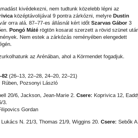
támadást kivédekezni, nem tudtunk közelebb lépni az
ivica
középtávolijával 9 pontra zárkózni, melyre
Dustin
r orra alá. 87–77-es állásnál kért időt
Szarvas Gábor
3
ően.
Pongó Máté
rögtön kosarat szerzett a rövid szünet utá
 remények. Nem estek a zárkózás reményében elengedett
égén.
urkolhatunk az Arénában, ahol a Körmendet fogadjuk.
–82
(26–13, 22–28, 24–20, 22–21)
fy Rúben, Pozsonyi László
bell 20/6, Jackson, Jean-Marie 2.
Csere:
Koprivica 12, Eadd
5/3.
Filipovics Gordan
 Lukács N. 21/3, Thomas 21/9, Wiggins 20.
Csere:
Sebők A.