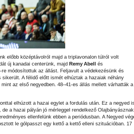
 előbb középtávolról majd a triplavonalon túlról volt
dát új kanadai centerünk, majd
Remy Abell
és
9-re módosítottuk az állást. Feljavult a védekezésünk és
s sikerült. A félidő előtt ismét elhúztak a hazaiak néhány
, mint az első negyedben. 48–41-es állás mellett várhatták a
nttal elhúzott a hazai egylet a fordulás után. Ez a negyed i
, de a hazai pályán jó mérleggel rendelkező Olajbányásznak
t eredményes ellenfelünk ebben a periódusban. A Negyed vég
sztott le gólpasszt egy kettő a kettő elleni szituációban. 17