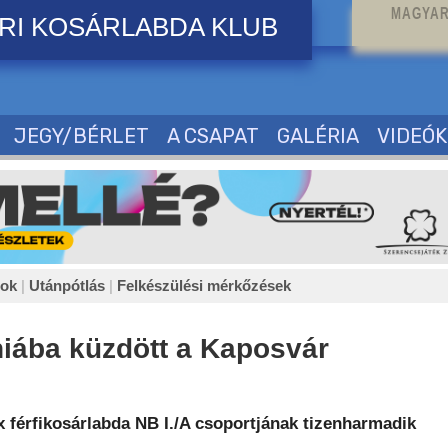
MAGYAR
RI KOSÁRLABDA KLUB
JEGY/BÉRLET
A CSAPAT
GALÉRIA
VIDEÓK
sok
|
Utánpótlás
|
Felkészülési mérkőzések
hiába küzdött a Kaposvár
 férfikosárlabda NB I./A csoportjának tizenharmadik