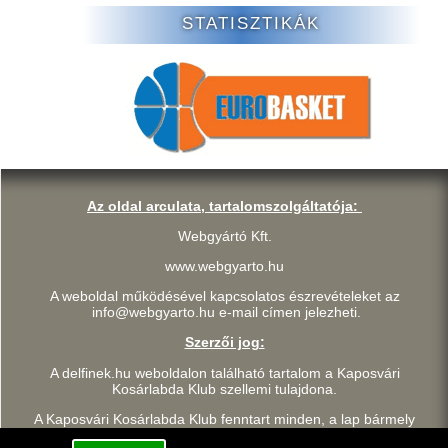
STATISZTIKÁK
Az oldal arculata, tartalomszolgáltatója:
Webgyártó Kft.
www.webgyarto.hu
A weboldal működésével kapcsolatos észrevételeket az
info@webgyarto.hu e-mail címen jelezheti.
Szerzői jog:
A delfinek.hu weboldalon található tartalom a Kaposvári
Kosárlabda Klub szellemi tulajdona.
A Kaposvári Kosárlabda Klub fenntart minden, a lap bármely
részének bármilyen módszerrel, technikával történő másolásával