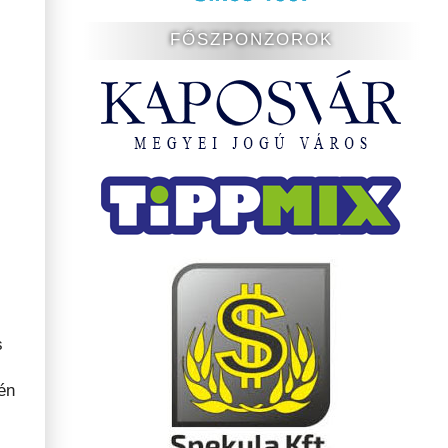
FŐSZPONZOROK
s
én