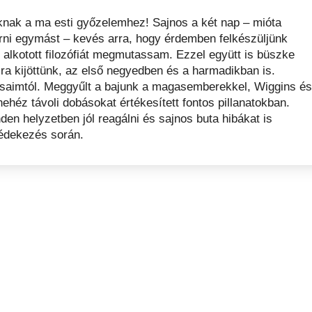
oknak a ma esti győzelemhez! Sajnos a két nap – mióta
ni egymást – kevés arra, hogy érdemben felkészüljünk
l alkotott filozófiát megmutassam. Ezzel együtt is büszke
jra kijöttünk, az első negyedben és a harmadikban is.
ékosaimtól. Meggyűlt a bajunk a magasemberekkel, Wiggins és
ehéz távoli dobásokat értékesített fontos pillanatokban.
en helyzetben jól reagálni és sajnos buta hibákat is
védekezés során.