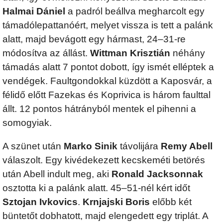
Halmai Dániel
a padról beállva megharcolt egy
támadólepattanóért, melyet vissza is tett a palánk
alatt, majd bevágott egy hármast, 24–31-re
módosítva az állást.
Wittman Krisztián
néhány
támadás alatt 7 pontot dobott, így ismét elléptek a
vendégek. Faultgondokkal küzdött a Kaposvár, a
félidő előtt Fazekas és Koprivica is három faulttal
állt. 12 pontos hátrányból mentek el pihenni a
somogyiak.
A szünet után
Marko Sinik
távolijára
Remy Abell
válaszolt. Egy kivédekezett kecskeméti betörés
után Abell indult meg, aki
Ronald Jacksonnak
osztotta ki a palánk alatt. 45–51-nél kért időt
Sztojan Ivkovics
.
Krnjajski Boris
előbb két
büntetőt dobhatott, majd elengedett egy triplát. A