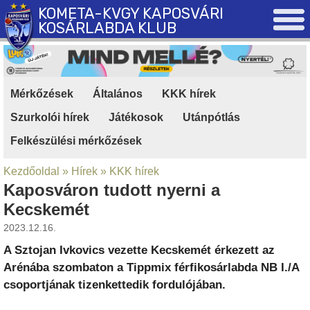
KOMETA-KVGY KAPOSVÁRI
KOSÁRLABDA KLUB
Mérkőzések
|
Általános
|
KKK hírek
|
Szurkolói hírek
|
Játékosok
|
Utánpótlás
|
Felkészülési mérkőzések
Kezdőoldal
»
Hírek
»
KKK hírek
Kaposváron tudott nyerni a
Kecskemét
2023.12.16.
A Sztojan Ivkovics vezette Kecskemét érkezett az
Arénába szombaton a Tippmix férfikosárlabda NB I./A
csoportjának tizenkettedik fordulójában.