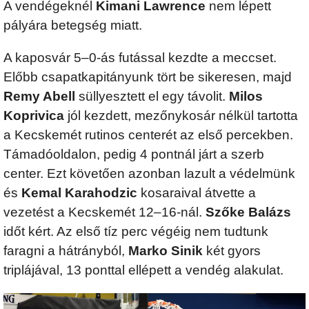
A vendégeknél
Kimani Lawrence
nem lépett
pályára betegség miatt.
A kaposvár 5–0-ás futással kezdte a meccset.
Előbb csapatkapitányunk tört be sikeresen, majd
Remy Abell
süllyesztett el egy távolit.
Milos
Koprivica
jól kezdett, mezőnykosár nélkül tartotta
a Kecskemét rutinos centerét az első percekben.
Támadóoldalon, pedig 4 pontnál járt a szerb
center. Ezt követően azonban lazult a védelmünk
és
Kemal Karahodzic
kosaraival átvette a
vezetést a Kecskemét 12–16-nál.
Szőke Balázs
időt kért. Az első tíz perc végéig nem tudtunk
faragni a hátrányból,
Marko Sinik
két gyors
triplájával, 13 ponttal ellépett a vendég alakulat.