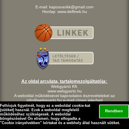
E-mail: kaposvarikk@gmail.com
Honlap: www.delfinek.hu
Az oldal arculata, tartalomszolgáltatója:
Webgyártó Kft.
www.webgyarto.hu
A weboldal működésével kapcsolatos észrevételeket az
info@webgyarto.hu e-mail címen jelezheti.
Szerzői jog:
Felhívjuk figyelmét, hogy ez a weboldal cookie-kat
A delfinek.hu weboldalon található tartalom a Kaposvári Kosárlabda
(sütiket) használ. Ezek a weboldal megfelelő
Rendben
Klub szellemi tulajdona.
működéséhez szükségesek. A weboldal
A Kaposvári Kosárlabda Klub fenntart minden, a lap bármely
böngészésével Ön elismeri, hogy elfogadta a
"
Cookie irányelvekben
" leírtakat és a webhely által használt sütiket.
részének bármilyen módszerrel, technikával történő másolásával
és terjesztésével kapcsolatos jogot.