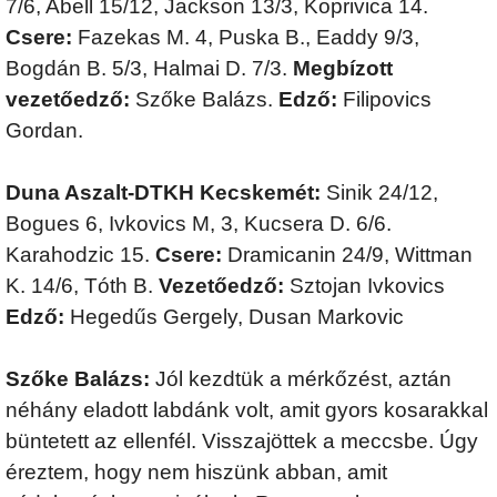
7/6, Abell 15/12, Jackson 13/3, Koprivica 14.
Csere:
Fazekas M. 4, Puska B., Eaddy 9/3,
Bogdán B. 5/3, Halmai D. 7/3.
Megbízott
vezetőedző:
Szőke Balázs.
Edző:
Filipovics
Gordan.
Duna Aszalt-DTKH Kecskemét:
Sinik 24/12,
Bogues 6, Ivkovics M, 3, Kucsera D. 6/6.
Karahodzic 15.
Csere:
Dramicanin 24/9, Wittman
K. 14/6, Tóth B.
Vezetőedző:
Sztojan Ivkovics
Edző:
Hegedűs Gergely, Dusan Markovic
Szőke Balázs:
Jól kezdtük a mérkőzést, aztán
néhány eladott labdánk volt, amit gyors kosarakkal
büntetett az ellenfél. Visszajöttek a meccsbe. Úgy
éreztem, hogy nem hiszünk abban, amit