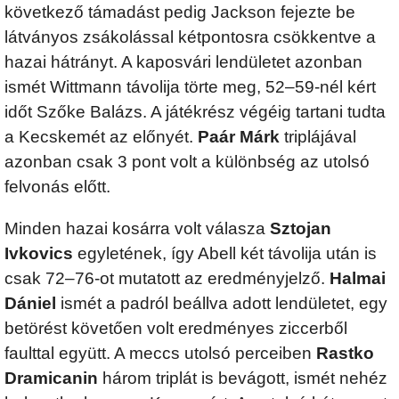
következő támadást pedig Jackson fejezte be
látványos zsákolással kétpontosra csökkentve a
hazai hátrányt. A kaposvári lendületet azonban
ismét Wittmann távolija törte meg, 52–59-nél kért
időt Szőke Balázs. A játékrész végéig tartani tudta
a Kecskemét az előnyét.
Paár Márk
triplájával
azonban csak 3 pont volt a különbség az utolsó
felvonás előtt.
Minden hazai kosárra volt válasza
Sztojan
Ivkovics
egyletének, így Abell két távolija után is
csak 72–76-ot mutatott az eredményjelző.
Halmai
Dániel
ismét a padról beállva adott lendületet, egy
betörést követően volt eredményes ziccerből
faulttal együtt. A meccs utolsó perceiben
Rastko
Dramicanin
három triplát is bevágott, ismét nehéz