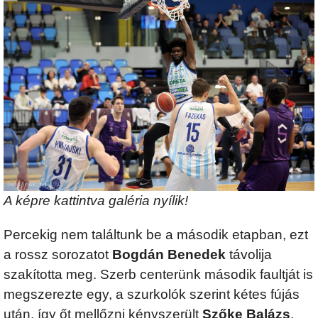
A képre kattintva galéria nyílik!
Percekig nem találtunk be a második etapban, ezt
a rossz sorozatot
Bogdán Benedek
távolija
szakította meg. Szerb centerünk második faultját is
megszerezte egy, a szurkolók szerint kétes fújás
után, így őt mellőzni kényszerült
Szőke Balázs
.