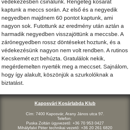
védekezésben csinálunk. Rengeteg kosarat
kaptunk a meccs során. Az első és a negyedik
negyedben majdnem 60 pontot kaptunk, ami
nagyon sok. Futottunk az eredmény után aztán a
harmadik negyedben visszajöttünk a meccsbe. A
zárónegyedben rossz döntéseket hoztunk, és a
védekezésünk nagyon nem volt rendben. A rutinos
Kecskemét ezt behúzta. Gratulálok nekik,
megérdemelten nyerték meg a meccset. Sajnálom,
hogy így alakult, köszönjük a szurkolóknak a
biztatást.
Kaposvári Kosárlabda Klub
Cím: 7400 Kaposvár, Arany János utca 97.
Telefon:
Puska Zoltán ügyvezető: +36 70 953 0427
Mihályfalvi Péter technikai vezető: +36 20 261 6820