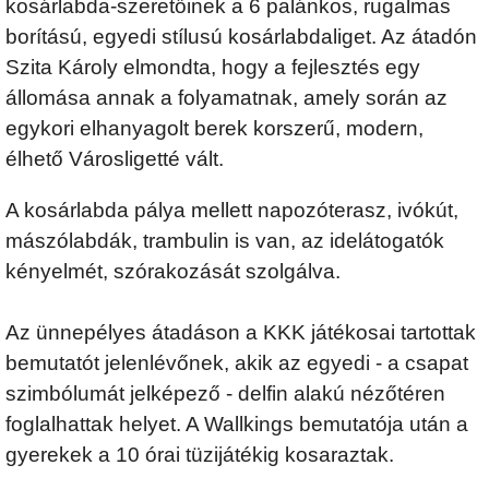
kosárlabda-szeretőinek a 6 palánkos, rugalmas
borítású, egyedi stílusú kosárlabdaliget. Az átadón
Szita Károly elmondta, hogy a fejlesztés egy
állomása annak a folyamatnak, amely során az
egykori elhanyagolt berek korszerű, modern,
élhető Városligetté vált.
A kosárlabda pálya mellett napozóterasz, ivókút,
mászólabdák, trambulin is van, az idelátogatók
kényelmét, szórakozását szolgálva.
Az ünnepélyes átadáson a KKK játékosai tartottak
bemutatót jelenlévőnek, akik az egyedi - a csapat
szimbólumát jelképező - delfin alakú nézőtéren
foglalhattak helyet. A Wallkings bemutatója után a
gyerekek a 10 órai tüzijátékig kosaraztak.