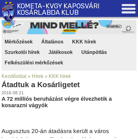
KOMETA-KVGY KAPOSVÁRI
KOSÁRLABDA KLUB
Mérkőzések
|
Általános
|
KKK hírek
|
Szurkolói hírek
|
Játékosok
|
Utánpótlás
|
Felkészülési mérkőzések
Kezdőoldal
»
Hírek
»
KKK hírek
Átadtuk a Kosárligetet
2016.08.21.
A 72 milliós beruházást végre élvezhetik a
kosarazni vágyók
Augusztus 20-án átadásra került a város