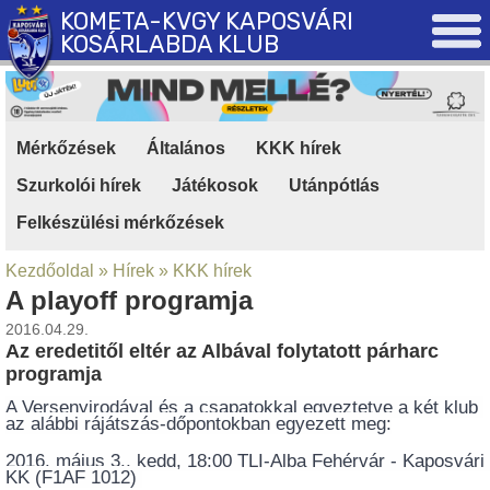
KOMETA-KVGY KAPOSVÁRI
KOSÁRLABDA KLUB
Mérkőzések
|
Általános
|
KKK hírek
|
Szurkolói hírek
|
Játékosok
|
Utánpótlás
|
Felkészülési mérkőzések
Kezdőoldal
»
Hírek
»
KKK hírek
A playoff programja
2016.04.29.
Az eredetitől eltér az Albával folytatott párharc
programja
A Versenyirodával és a csapatokkal egyeztetve a két klub 
az alábbi rájátszás-dőpontokban egyezett meg:
2016. május 3., kedd, 18:00 TLI-Alba Fehérvár - Kaposvári 
KK (F1AF 1012) 