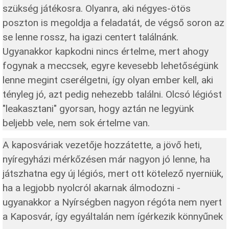
szükség játékosra. Olyanra, aki négyes-ötös
poszton is megoldja a feladatát, de végső soron az
se lenne rossz, ha igazi centert találnánk.
Ugyanakkor kapkodni nincs értelme, mert ahogy
fogynak a meccsek, egyre kevesebb lehetőségünk
lenne megint cserélgetni, így olyan ember kell, aki
tényleg jó, azt pedig nehezebb találni. Olcsó légióst
"leakasztani" gyorsan, hogy aztán ne legyünk
beljebb vele, nem sok értelme van.
A kaposváriak vezetője hozzátette, a jövő heti,
nyíregyházi mérkőzésen már nagyon jó lenne, ha
játszhatna egy új légiós, mert ott kötelező nyerniük,
ha a legjobb nyolcról akarnak álmodozni -
ugyanakkor a Nyírségben nagyon régóta nem nyert
a Kaposvár, így egyáltalán nem ígérkezik könnyűnek