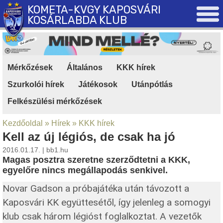
KOMETA-KVGY KAPOSVÁRI
KOSÁRLABDA KLUB
Mérkőzések
|
Általános
|
KKK hírek
|
Szurkolói hírek
|
Játékosok
|
Utánpótlás
|
Felkészülési mérkőzések
Kezdőoldal
»
Hírek
»
KKK hírek
Kell az új légiós, de csak ha jó
2016.01.17. | bb1.hu
Magas posztra szeretne szerződtetni a KKK,
egyelőre nincs megállapodás senkivel.
Novar Gadson a próbajátéka után távozott a
Kaposvári KK együttesétől, így jelenleg a somogyi
klub csak három légióst foglalkoztat. A vezetők