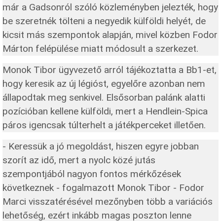
már a Gadsonról szóló közleményben jelezték, hogy
be szeretnék tölteni a negyedik külföldi helyét, de
kicsit más szempontok alapján, mivel közben Fodor
Márton felépülése miatt módosult a szerkezet.
Monok Tibor ügyvezető arról tájékoztatta a Bb1-et,
hogy keresik az új légióst, egyelőre azonban nem
állapodtak meg senkivel. Elsősorban palánk alatti
pozícióban kellene külföldi, mert a Hendlein-Spica
páros igencsak túlterhelt a játékperceket illetően.
- Keressük a jó megoldást, hiszen egyre jobban
szorít az idő, mert a nyolc közé jutás
szempontjából nagyon fontos mérkőzések
következnek - fogalmazott Monok Tibor - Fodor
Marci visszatérésével mezőnyben több a variációs
lehetőség, ezért inkább magas poszton lenne