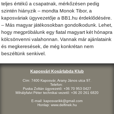
teljes értékű a csapatnak, mérkőzésen pedig
szintén hiányzik – mondta Monok Tibor, a
kaposváriak ügyvezetője a BB1.hu érdeklődésére.
– Más magyar játékosokban gondolkodunk. Lehet,
hogy megpróbálunk egy fiatal magyart két hónapra
kölcsönvenni valahonnan. Vannak már ajánlataink
és megkeresések, de még konkrétan nem
beszéltünk senkivel.
Kaposvári Kosárlabda Klub
Cím: 7400 Kaposvár, Arany János utca 97.
Telefon:
Puska Zoltán ügyvezető: +36 70 953 0427
Mihályfalvi Péter technikai vezető: +36 20 261 6820
E-mail: kaposvarikk@gmail.com
Honlap: www.delfinek.hu