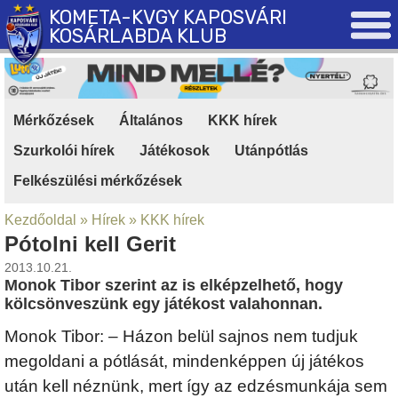
KOMETA-KVGY KAPOSVÁRI
KOSÁRLABDA KLUB
Mérkőzések
|
Általános
|
KKK hírek
|
Szurkolói hírek
|
Játékosok
|
Utánpótlás
|
Felkészülési mérkőzések
Kezdőoldal
»
Hírek
»
KKK hírek
Pótolni kell Gerit
2013.10.21.
Monok Tibor szerint az is elképzelhető, hogy
kölcsönveszünk egy játékost valahonnan.
Monok Tibor: – Házon belül sajnos nem tudjuk
megoldani a pótlását, mindenképpen új játékos
után kell néznünk, mert így az edzésmunkája sem