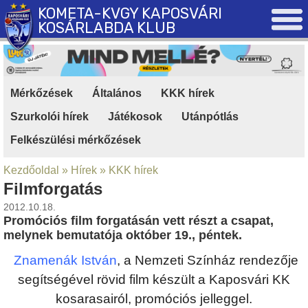
KOMETA-KVGY KAPOSVÁRI
KOSÁRLABDA KLUB
Mérkőzések
|
Általános
|
KKK hírek
|
Szurkolói hírek
|
Játékosok
|
Utánpótlás
|
Felkészülési mérkőzések
Kezdőoldal
»
Hírek
»
KKK hírek
Filmforgatás
2012.10.18.
Promóciós film forgatásán vett részt a csapat,
melynek bemutatója október 19., péntek.
Znamenák István
, a Nemzeti Színház rendezője
segítségével rövid film készült a Kaposvári KK
kosarasairól, promóciós jelleggel.